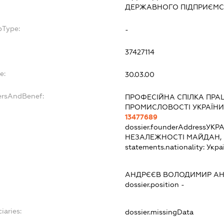
ДЕРЖАВНОГО ПІДПРИЄМС
bType:
-
37427114
e:
30.03.00
ersAndBenef:
ПРОФЕСІЙНА СПІЛКА ПРАЦ
ПРОМИСЛОВОСТІ УКРАЇНИ
13477689
dossier.founderAddress
УКРА
НЕЗАЛЕЖНОСТІ МАЙДАН, 
statements.nationality:
Укра
АНДРЄЄВ ВОЛОДИМИР АН
dossier.position -
iaries:
dossier.missingData