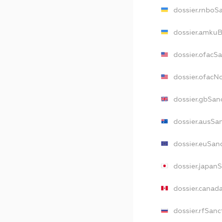
dossier.rnboS
dossier.amkuB
dossier.ofacS
dossier.ofac
dossier.gbSan
dossier.ausSa
dossier.euSan
dossier.japan
dossier.canad
dossier.rfSanc