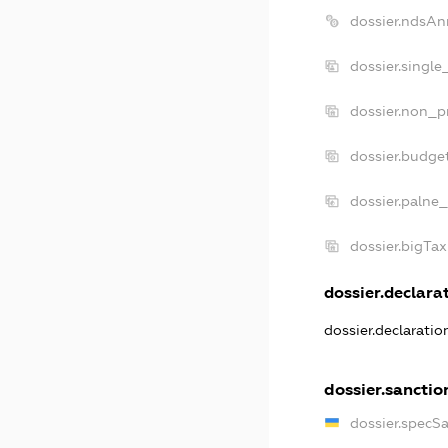
dossier.ndsAn
dossier.single
dossier.non_pr
dossier.budge
dossier.palne_
dossier.bigTa
dossier.declarat
dossier.declarati
dossier.sanctio
dossier.specS