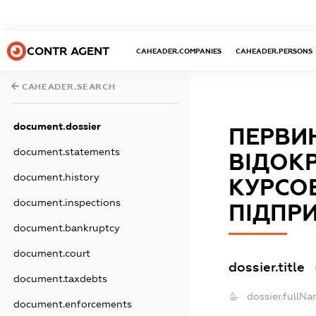
CONTR AGENT
CAHEADER.COMPANIES
CAHEADER.PERSONS
CAHEADER.SEARCH
document.dossier
ПЕРВИ
document.statements
ВІДОК
document.history
КУРСО
document.inspections
ПІДПР
document.bankruptcy
document.court
dossier.title
document.taxdebts
dossier.fullNa
document.enforcements