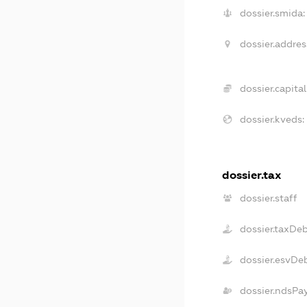
dossier.smida:
dossier.addres
dossier.capital
dossier.kveds:
dossier.tax
dossier.staff
dossier.taxDe
dossier.esvDe
dossier.ndsPa