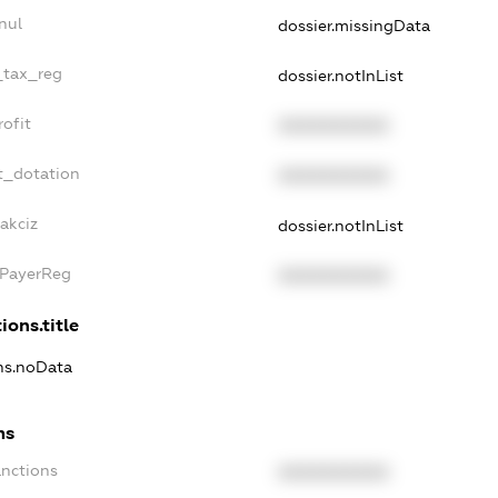
nul
dossier.missingData
_tax_reg
dossier.notInList
ofit
XXXXXXXXXX
t_dotation
XXXXXXXXXX
akciz
dossier.notInList
xPayerReg
XXXXXXXXXX
ions.title
ons.noData
ns
anctions
XXXXXXXXXX