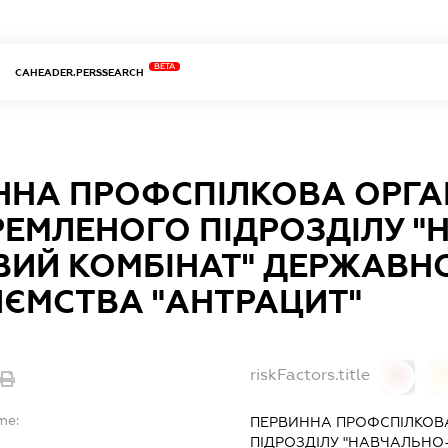
BETA
CAHEADER.PERSSEARCH
ННА ПРОФСПІЛКОВА ОРГА
РЕМЛЕНОГО ПІДРОЗДІЛУ "
ВИЙ КОМБІНАТ" ДЕРЖАВН
ИЄМСТВА "АНТРАЦИТ"
riskFactors.title
0
0
me:
ПЕРВИННА ПРОФСПІЛКОВА
ПІДРОЗДІЛУ "НАВЧАЛЬНО