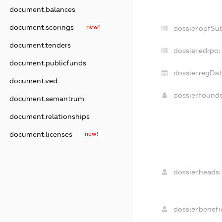
document.balances
document.scorings
new!
dossier.opfSu
document.tenders
dossier.edrpo:
document.publicfunds
dossier.regDat
document.ved
dossier.found
document.semantrum
document.relationships
document.licenses
new!
dossier.heads:
dossier.benefic