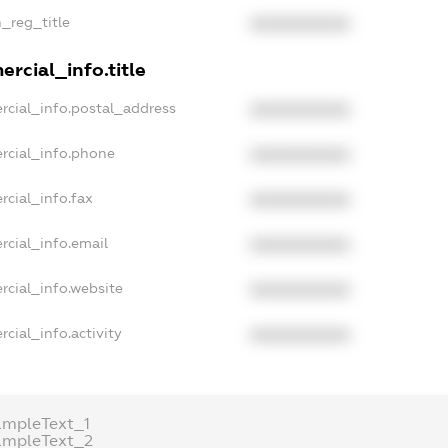
n_reg_title
XXXXXXXXXX
rcial_info.title
rcial_info.postal_address
XXXXXXXXXX
rcial_info.phone
XXXXXXXXXX
rcial_info.fax
XXXXXXXXXX
rcial_info.email
XXXXXXXXXX
rcial_info.website
XXXXXXXXXX
cial_info.activity
XXXXXXXXXX
ampleText_1
ampleText_2