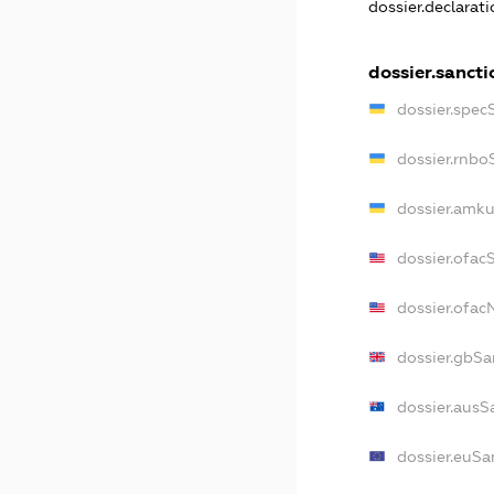
dossier.declarat
dossier.sancti
dossier.spec
dossier.rnbo
dossier.amku
dossier.ofac
dossier.ofa
dossier.gbSa
dossier.ausS
dossier.euSa