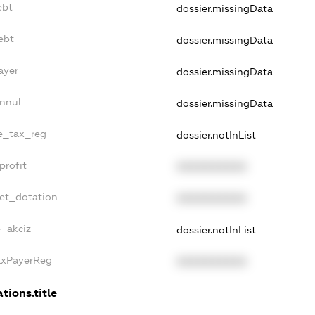
ebt
dossier.missingData
ebt
dossier.missingData
ayer
dossier.missingData
Annul
dossier.missingData
le_tax_reg
dossier.notInList
profit
XXXXXXXXXX
get_dotation
XXXXXXXXXX
e_akciz
dossier.notInList
TaxPayerReg
XXXXXXXXXX
tions.title