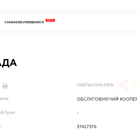
BETA
CAHEADER.PERSSEARCH
АДА
riskFactors.title
0
Name:
ОБСЛУГОВУЮЧИЙ КООПЕР
ubType:
-
:
37427376