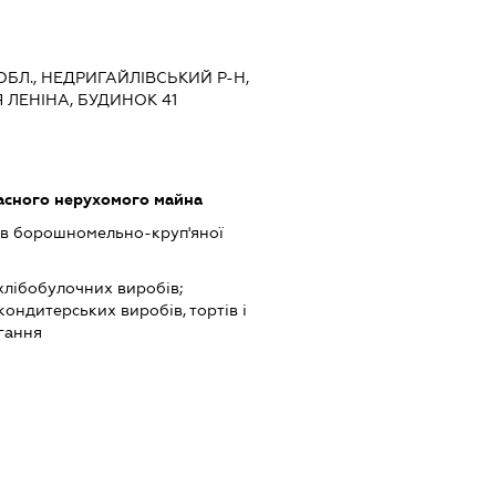
 ОБЛ., НЕДРИГАЙЛІВСЬКИЙ Р-Н,
 ЛЕНІНА, БУДИНОК 41
асного нерухомого майна
в борошномельно-круп'яної
хлібобулочних виробів;
ндитерських виробів, тортів і
гання