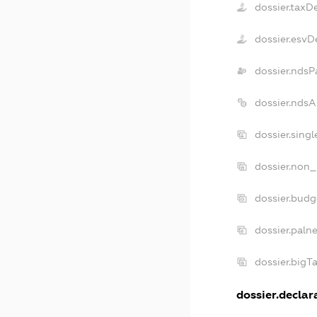
dossier.taxD
dossier.esvD
dossier.ndsP
dossier.nds
dossier.sing
dossier.non_
dossier.bud
dossier.paln
dossier.big
dossier.declara