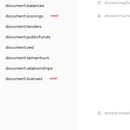
dossier.regD
document.balances
dossier.fou
document.scorings
new!
document.tenders
document.publicfunds
document.ved
document.semantrum
document.relationships
document.licenses
new!
dossier.head