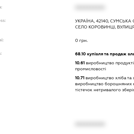
a:
XXXXXXXXXX
ss:
УКРАЇНА, 42140, СУМСЬКА
СЕЛО КОРОВИНЦІ, ВУЛИЦЯ
l:
0 грн.
:
68.10
купівля та продаж вл
10.61
виробництво продукті
промисловості
10.71
виробництво хліба та 
виробництво борошняних ко
тістечок нетривалого збері
XXXXXXXXXX