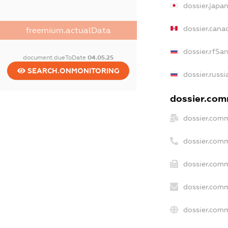
dossier.japa
dossier.cana
freemium.actualData
dossier.rfSa
document.dueToDate
04.05.25
SEARCH.ONMONITORING
dossier.russi
dossier.comm
dossier.comm
dossier.com
dossier.comm
dossier.comm
dossier.comm