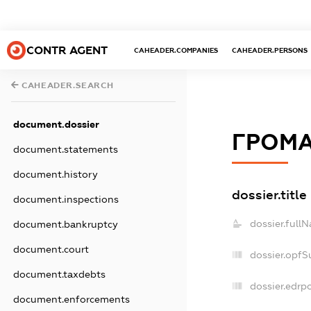
CONTR AGENT
CAHEADER.COMPANIES
CAHEADER.PERSONS
CAHEADER.SEARCH
document.dossier
ГРОМ
document.statements
document.history
dossier.title
document.inspections
dossier.full
document.bankruptcy
document.court
dossier.opfS
document.taxdebts
dossier.edrpo
document.enforcements