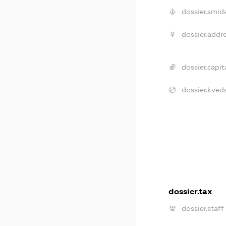
dossier.smid
dossier.addre
dossier.capita
dossier.kveds
dossier.tax
dossier.staff