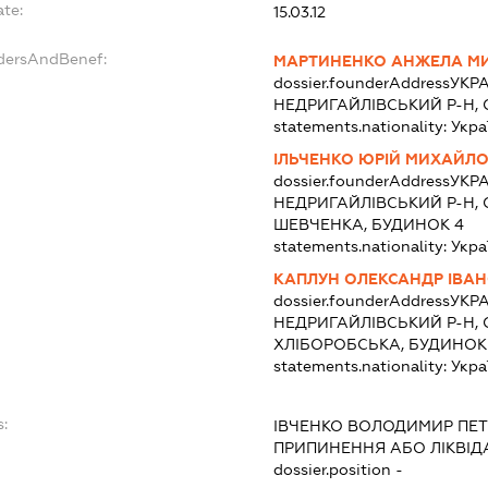
ate:
15.03.12
ndersAndBenef:
МАРТИНЕНКО АНЖЕЛА М
dossier.founderAddress
УКРА
НЕДРИГАЙЛІВСЬКИЙ Р-Н, 
statements.nationality:
Укра
ІЛЬЧЕНКО ЮРІЙ МИХАЙЛ
dossier.founderAddress
УКРА
НЕДРИГАЙЛІВСЬКИЙ Р-Н, 
ШЕВЧЕНКА, БУДИНОК 4
statements.nationality:
Укра
КАПЛУН ОЛЕКСАНДР ІВА
dossier.founderAddress
УКРА
НЕДРИГАЙЛІВСЬКИЙ Р-Н, 
ХЛІБОРОБСЬКА, БУДИНОК
statements.nationality:
Укра
s:
ІВЧЕНКО ВОЛОДИМИР ПЕ
ПРИПИНЕННЯ АБО ЛІКВІД
dossier.position -