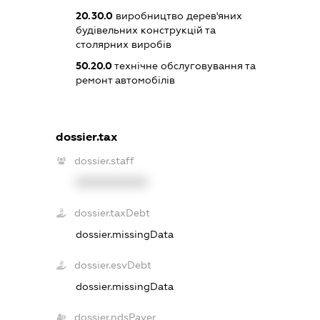
20.30.0
виробництво дерев'яних
будівельних конструкцій та
столярних виробів
50.20.0
технічне обслуговування та
ремонт автомобілів
dossier.tax
dossier.staff
XXXXXXXXXX
dossier.taxDebt
dossier.missingData
dossier.esvDebt
dossier.missingData
dossier.ndsPayer