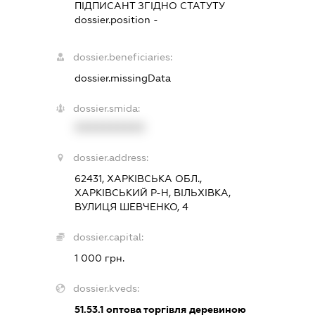
ПІДПИСАНТ
ЗГІДНО СТАТУТУ
dossier.position -
dossier.beneficiaries:
dossier.missingData
dossier.smida:
XXXXXXXXXX
dossier.address:
62431, ХАРКІВСЬКА ОБЛ.,
ХАРКІВСЬКИЙ Р-Н, ВІЛЬХІВКА,
ВУЛИЦЯ ШЕВЧЕНКО, 4
dossier.capital:
1 000 грн.
dossier.kveds:
51.53.1
оптова торгівля деревиною