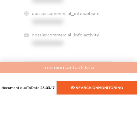
XXXXXXXXXX
dossier.commercial_info.website
XXXXXXXXXX
dossier.commercial_info.activity
XXXXXXXXXX
freemium.actualData
freemium.exampleText_1
freemium.exampleText_2
freemium.anonymousPerSearch2
document.dueToDate
25.03.17
SEARCH.ONMONITORING
FREEMIUM.DETAILS
FREEMIUM.REGISTER