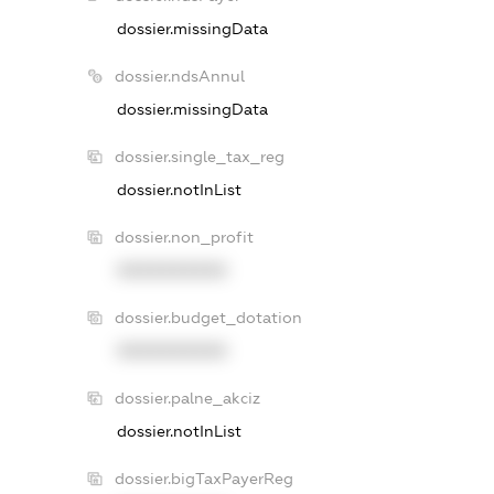
dossier.missingData
dossier.ndsAnnul
dossier.missingData
dossier.single_tax_reg
dossier.notInList
dossier.non_profit
XXXXXXXXXX
dossier.budget_dotation
XXXXXXXXXX
dossier.palne_akciz
dossier.notInList
dossier.bigTaxPayerReg