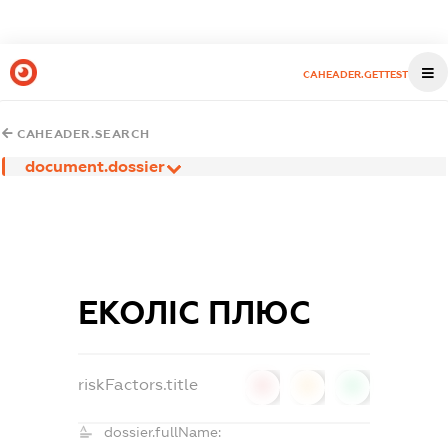
CAHEADER.GETTEST
CAHEADER.SEARCH
document.dossier
ЕКОЛІС ПЛЮС
riskFactors.title
0
0
0
dossier.fullName: