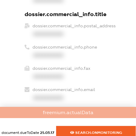
XXXXXXXXXX
dossier.commercial_info.title
dossier.commercial_info.postal_address
XXXXXXXXXX
dossier.commercial_info.phone
XXXXXXXXXX
dossier.commercial_info.fax
XXXXXXXXXX
dossier.commercial_info.email
XXXXXXXXXX
dossier.commercial_info.website
freemium.actualData
XXXXXXXXXX
dossier.commercial_info.activity
document.dueToDate
25.03.17
SEARCH.ONMONITORING