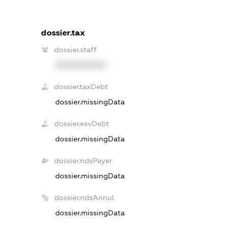
dossier.tax
dossier.staff
XXXXXXXXXX
dossier.taxDebt
dossier.missingData
dossier.esvDebt
dossier.missingData
dossier.ndsPayer
dossier.missingData
dossier.ndsAnnul
dossier.missingData