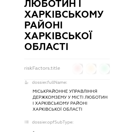
ЛЮБОТИН І
ХАРКІВСЬКОМУ
РАЙОНІ
ХАРКІВСЬКОЇ
ОБЛАСТІ
riskFactors.title
0
0
0
dossier.fullName:
МІСЬКРАЙОННЕ УПРАВЛІННЯ
ДЕРЖКОМЗЕМУ У МІСТІ ЛЮБОТИН
І ХАРКІВСЬКОМУ РАЙОНІ
ХАРКІВСЬКОЇ ОБЛАСТІ
dossier.opfSubType:
-