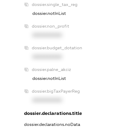
dossier.single_tax_reg
dossier.notInList
dossier.non_profit
XXXXXXXXXX
dossier.budget_dotation
XXXXXXXXXX
dossier.palne_akciz
dossier.notInList
dossier.bigTaxPayerReg
XXXXXXXXXX
dossier.declarations.title
dossier.declarations.noData