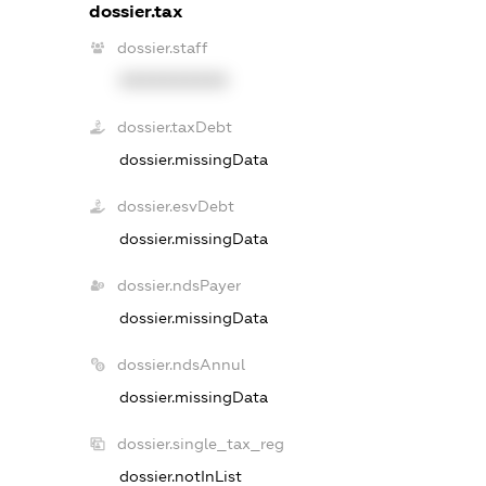
dossier.tax
dossier.staff
XXXXXXXXXX
dossier.taxDebt
dossier.missingData
dossier.esvDebt
dossier.missingData
dossier.ndsPayer
dossier.missingData
dossier.ndsAnnul
dossier.missingData
dossier.single_tax_reg
dossier.notInList