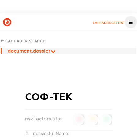
CAHEADER.GETTEST
CAHEADER.SEARCH
document.dossier
СОФ-ТЕК
riskFactors.title
0
0
0
dossier.fullName: