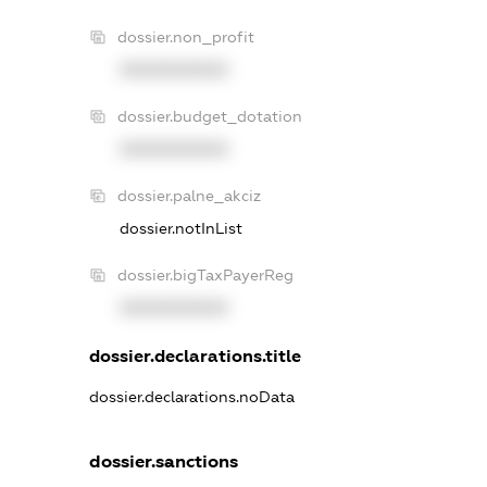
dossier.non_profit
XXXXXXXXXX
dossier.budget_dotation
XXXXXXXXXX
dossier.palne_akciz
dossier.notInList
dossier.bigTaxPayerReg
XXXXXXXXXX
dossier.declarations.title
dossier.declarations.noData
dossier.sanctions