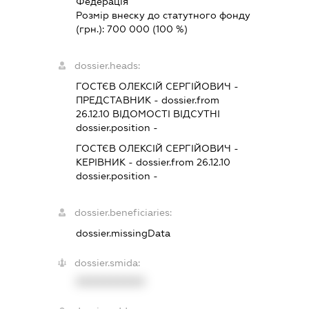
Федерація
Розмір внеску до статутного фонду
(грн.):
700 000
(100 %)
dossier.heads:
ГОСТЄВ ОЛЕКСІЙ СЕРГІЙОВИЧ
-
ПРЕДСТАВНИК
- dossier.from
26.12.10
ВІДОМОСТІ ВІДСУТНІ
dossier.position -
ГОСТЄВ ОЛЕКСІЙ СЕРГІЙОВИЧ
-
КЕРІВНИК
- dossier.from 26.12.10
dossier.position -
dossier.beneficiaries:
dossier.missingData
dossier.smida:
XXXXXXXXXX