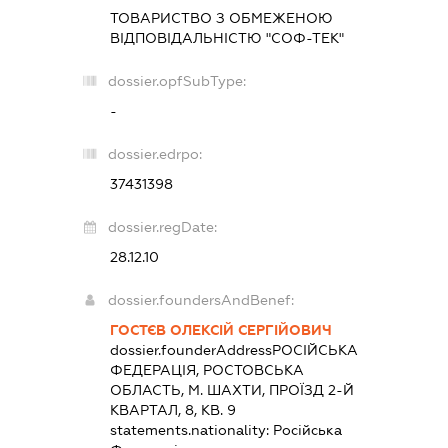
ТОВАРИСТВО З ОБМЕЖЕНОЮ
ВІДПОВІДАЛЬНІСТЮ "СОФ-ТЕК"
dossier.opfSubType:
-
dossier.edrpo:
37431398
dossier.regDate:
28.12.10
dossier.foundersAndBenef:
ГОСТЄВ ОЛЕКСІЙ СЕРГІЙОВИЧ
dossier.founderAddress
РОСІЙСЬКА
ФЕДЕРАЦІЯ, РОСТОВСЬКА
ОБЛАСТЬ, М. ШАХТИ, ПРОЇЗД 2-Й
КВАРТАЛ, 8, КВ. 9
statements.nationality:
Російська