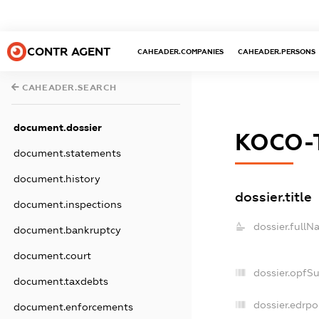
CONTR AGENT
CAHEADER.COMPANIES
CAHEADER.PERSONS
CAHEADER.SEARCH
document.dossier
КОСО-
document.statements
document.history
dossier.title
document.inspections
dossier.fullN
document.bankruptcy
document.court
dossier.opfS
document.taxdebts
dossier.edrpo
document.enforcements