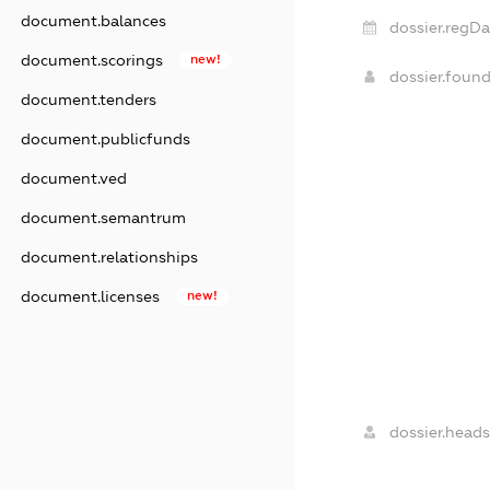
document.balances
dossier.regDa
document.scorings
new!
dossier.foun
document.tenders
document.publicfunds
document.ved
document.semantrum
document.relationships
document.licenses
new!
dossier.heads