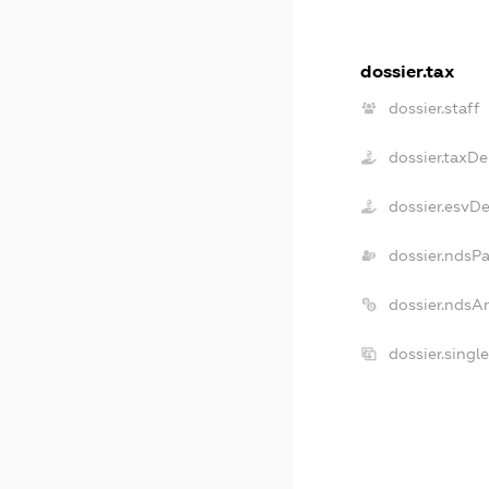
dossier.tax
dossier.staff
dossier.taxDe
dossier.esvD
dossier.ndsP
dossier.ndsA
dossier.singl