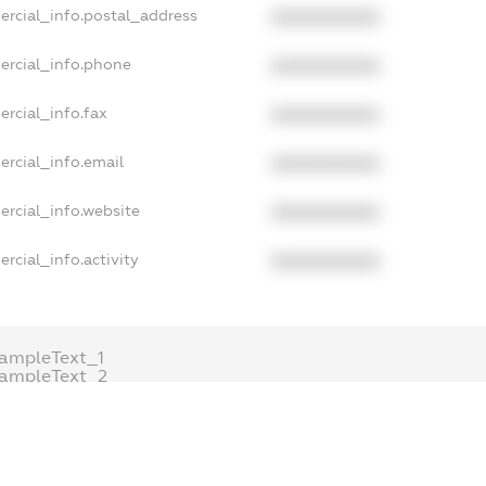
ercial_info.postal_address
XXXXXXXXXX
ercial_info.phone
XXXXXXXXXX
rcial_info.fax
XXXXXXXXXX
rcial_info.email
XXXXXXXXXX
ercial_info.website
XXXXXXXXXX
rcial_info.activity
XXXXXXXXXX
ampleText_1
xampleText_2
nonymousPerSearch2
DETAILS
FREEMIUM.REGISTER