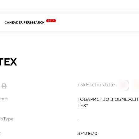
BETA
CAHEADER.PERSSEARCH
ТЕХ
riskFactors.title
0
ame:
ТОВАРИСТВО З ОБМЕЖЕН
ТЕХ"
ubType:
-
:
37431670