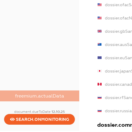
dossier.ofacS
dossier.ofac
dossier.gbSa
dossier.ausS
dossier.euSa
dossier.japa
dossier.cana
freemium.actualData
dossier.rfSan
dossier.russi
document.dueToDate
12.10.25
SEARCH.ONMONITORING
dossier.comm