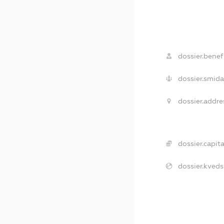
dossier.benefi
dossier.smida
dossier.addre
dossier.capita
dossier.kveds