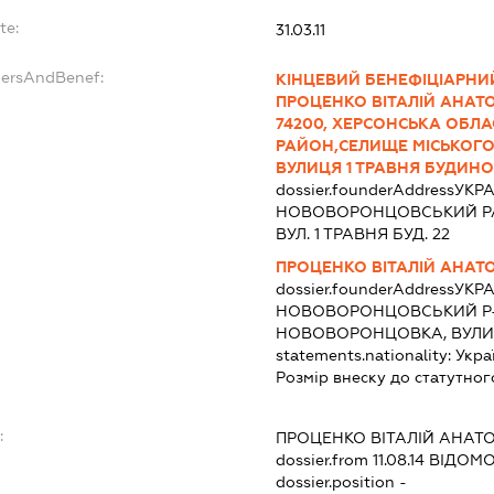
te:
31.03.11
dersAndBenef:
КІНЦЕВИЙ БЕНЕФІЦІАРНИЙ
ПРОЦЕНКО ВІТАЛІЙ АНАТОЛ
74200, ХЕРСОНСЬКА ОБЛ
РАЙОН,СЕЛИЩЕ МІСЬКОГ
ВУЛИЦЯ 1 ТРАВНЯ БУДИНО
dossier.founderAddress
УКРА
НОВОВОРОНЦОВСЬКИЙ Р
ВУЛ. 1 ТРАВНЯ БУД. 22
ПРОЦЕНКО ВІТАЛІЙ АНАТ
dossier.founderAddress
УКРА
НОВОВОРОНЦОВСЬКИЙ Р-
НОВОВОРОНЦОВКА, ВУЛИЦЯ
statements.nationality:
Укра
Розмір внеску до статутног
:
ПРОЦЕНКО ВІТАЛІЙ АНАТ
dossier.from 11.08.14
ВІДОМОС
dossier.position -