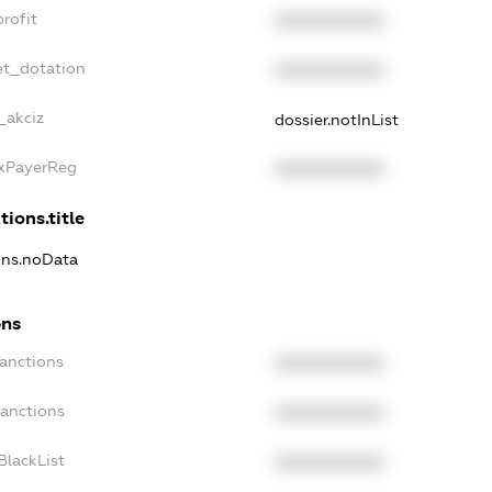
rofit
XXXXXXXXXX
et_dotation
XXXXXXXXXX
_akciz
dossier.notInList
axPayerReg
XXXXXXXXXX
tions.title
ions.noData
ons
Sanctions
XXXXXXXXXX
Sanctions
XXXXXXXXXX
BlackList
XXXXXXXXXX