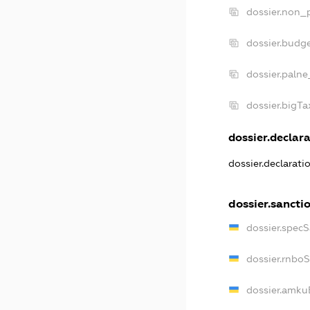
dossier.non_p
dossier.budg
dossier.palne
dossier.bigT
dossier.declara
dossier.declarat
dossier.sancti
dossier.spec
dossier.rnbo
dossier.amku