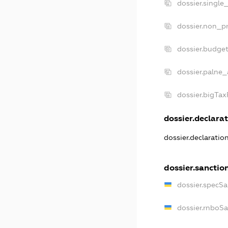
dossier.single
dossier.non_pr
dossier.budge
dossier.palne_
dossier.bigTa
dossier.declarat
dossier.declaratio
dossier.sanctio
dossier.specSa
dossier.rnboS