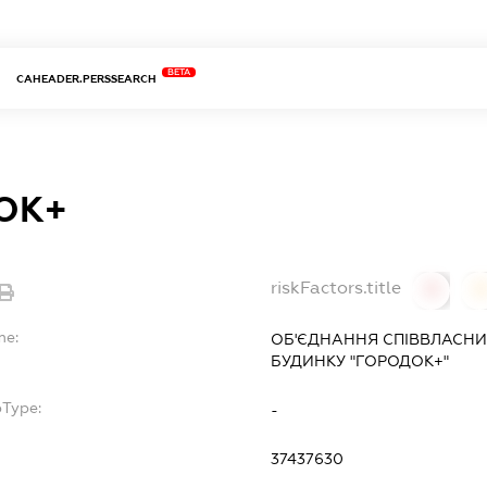
BETA
CAHEADER.PERSSEARCH
ОК+
riskFactors.title
0
0
me:
ОБ'ЄДНАННЯ СПІВВЛАСНИ
БУДИНКУ "ГОРОДОК+"
bType:
-
37437630