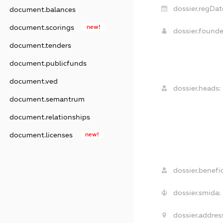
dossier.regDat
document.balances
document.scorings
new!
dossier.found
document.tenders
document.publicfunds
document.ved
dossier.heads:
document.semantrum
document.relationships
document.licenses
new!
dossier.benefic
dossier.smida:
dossier.addres