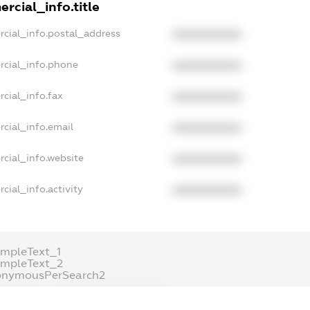
rcial_info.title
rcial_info.postal_address
XXXXXXXXXX
rcial_info.phone
XXXXXXXXXX
cial_info.fax
XXXXXXXXXX
cial_info.email
XXXXXXXXXX
cial_info.website
XXXXXXXXXX
cial_info.activity
XXXXXXXXXX
mpleText_1
ampleText_2
onymousPerSearch2
ETAILS
FREEMIUM.REGISTER