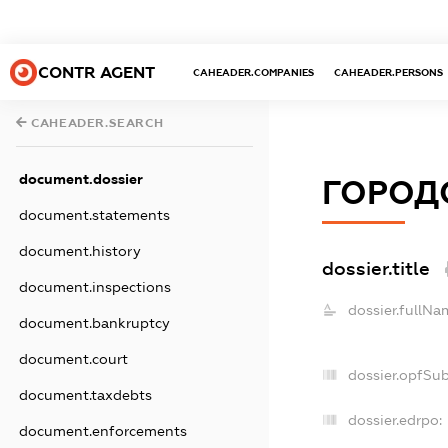
CONTR AGENT
CAHEADER.COMPANIES
CAHEADER.PERSONS
CAHEADER.SEARCH
document.dossier
ГОРОД
document.statements
document.history
dossier.title
document.inspections
dossier.fullNa
document.bankruptcy
document.court
dossier.opfSu
document.taxdebts
dossier.edrpo:
document.enforcements