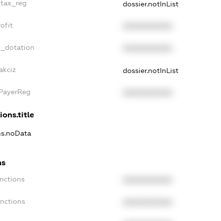
_tax_reg
dossier.notInList
ofit
XXXXXXXXXX
t_dotation
XXXXXXXXXX
akciz
dossier.notInList
xPayerReg
XXXXXXXXXX
ions.title
ns.noData
ns
nctions
XXXXXXXXXX
anctions
XXXXXXXXXX