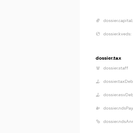
dossier.capital:
dossier.kveds:
dossier.tax
dossier.staff
dossier.taxDeb
dossier.esvDe
dossier.ndsPay
dossier.ndsAn