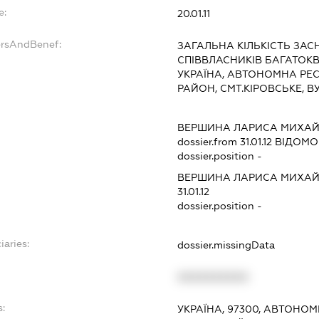
e:
20.01.11
ersAndBenef:
ЗАГАЛЬНА КІЛЬКІСТЬ ЗАС
СПІВВЛАСНИКІВ БАГАТОКВ
УКРАЇНА, АВТОНОМНА РЕС
РАЙОН, СМТ.КІРОВСЬКЕ, В
ВЕРШИНА ЛАРИСА МИХАЙ
dossier.from 31.01.12
ВІДОМОС
dossier.position -
ВЕРШИНА ЛАРИСА МИХАЙ
31.01.12
dossier.position -
iaries:
dossier.missingData
XXXXXXXXXX
s:
УКРАЇНА, 97300, АВТОНОМ