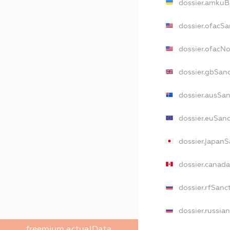
dossier.amkuB
dossier.ofacSa
dossier.ofacN
dossier.gbSan
dossier.ausSan
dossier.euSan
dossier.japanS
dossier.canad
dossier.rfSanc
dossier.russia
freemium.actualData