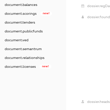
document.balances
dossier.regDa
document.scorings
new!
dossier.foun
document.tenders
document.publicfunds
document.ved
document.semantrum
document.relationships
document.licenses
new!
dossier.heads