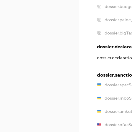
dossier.budg
dossier.palne
dossier.bigT
dossier.declara
dossier.declarat
dossier.sancti
dossier.spec
dossier.rnbo
dossier.amku
dossier.ofacS