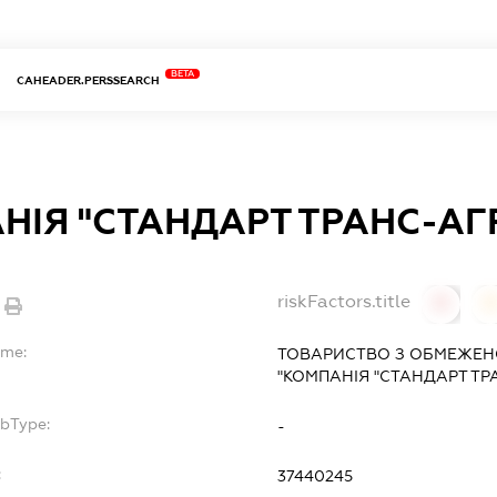
BETA
CAHEADER.PERSSEARCH
НІЯ "СТАНДАРТ ТРАНС-АГ
riskFactors.title
0
ame:
ТОВАРИСТВО З ОБМЕЖЕН
"КОМПАНІЯ "СТАНДАРТ ТР
ubType:
-
:
37440245