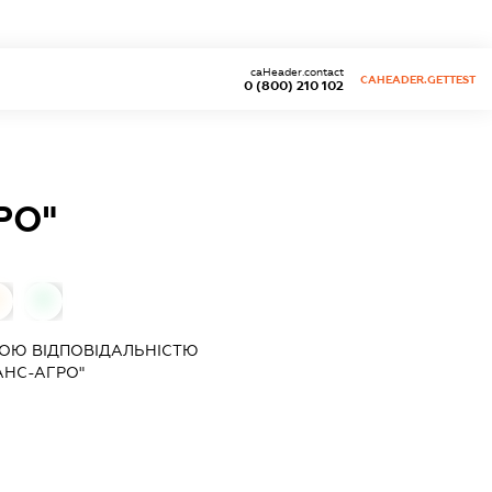
caHeader.contact
CAHEADER.GETTEST
0 (800) 210 102
РО"
0
0
ОЮ ВІДПОВІДАЛЬНІСТЮ
АНС-АГРО"