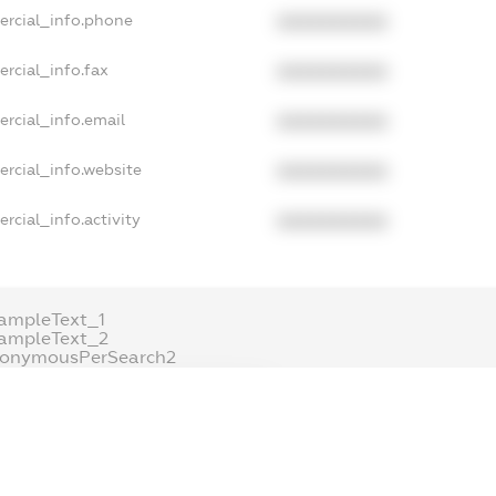
ercial_info.phone
XXXXXXXXXX
rcial_info.fax
XXXXXXXXXX
rcial_info.email
XXXXXXXXXX
rcial_info.website
XXXXXXXXXX
rcial_info.activity
XXXXXXXXXX
ampleText_1
ampleText_2
nonymousPerSearch2
DETAILS
FREEMIUM.REGISTER