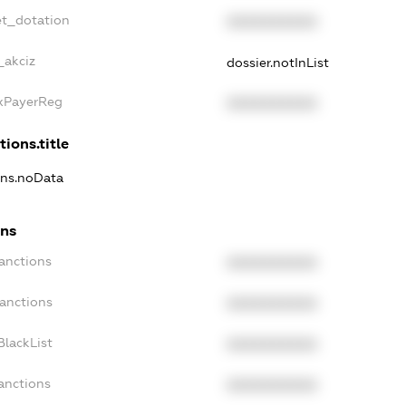
et_dotation
XXXXXXXXXX
_akciz
dossier.notInList
axPayerReg
XXXXXXXXXX
tions.title
ions.noData
ons
Sanctions
XXXXXXXXXX
Sanctions
XXXXXXXXXX
BlackList
XXXXXXXXXX
anctions
XXXXXXXXXX