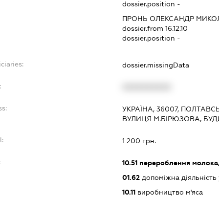
dossier.position -
ПРОНЬ ОЛЕКСАНДР МИК
dossier.from 16.12.10
dossier.position -
ciaries:
dossier.missingData
:
XXXXXXXXXX
ss:
УКРАЇНА, 36007, ПОЛТАВС
ВУЛИЦЯ М.БІРЮЗОВА, БУД
l:
1 200 грн.
:
10.51
перероблення молока,
01.62
допоміжна діяльність 
10.11
виробництво м'яса