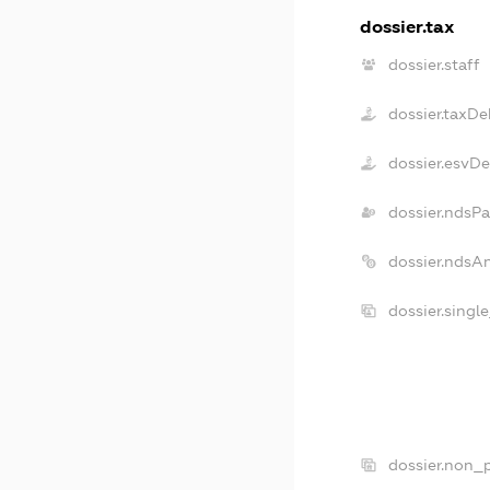
dossier.tax
dossier.staff
dossier.taxDe
dossier.esvD
dossier.ndsPa
dossier.ndsA
dossier.singl
dossier.non_p