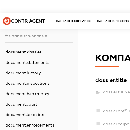
CONTR AGENT
CAHEADER.COMPANIES
CAHEADER.PERSONS
CAHEADER.SEARCH
document.dossier
КОМПА
document.statements
document.history
dossier.title
document.inspections
dossier.fullN
document.bankruptcy
document.court
dossier.opfS
document.taxdebts
dossier.edrpo
document.enforcements