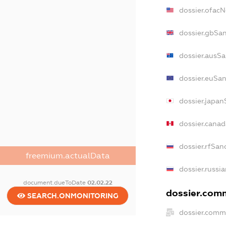
dossier.ofac
dossier.gbSa
dossier.ausS
dossier.euSa
dossier.japan
dossier.cana
dossier.rfSan
freemium.actualData
dossier.russi
document.dueToDate
02.02.22
dossier.comm
SEARCH.ONMONITORING
dossier.comm