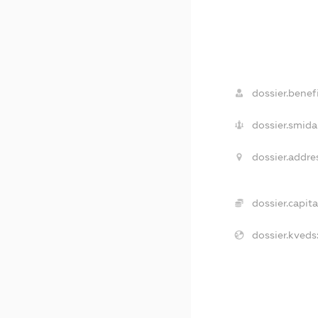
dossier.benefi
dossier.smida
dossier.addre
dossier.capita
dossier.kveds