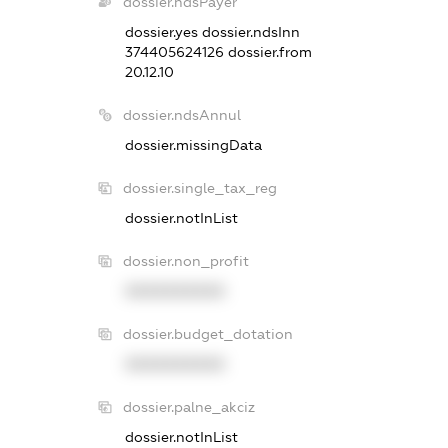
dossier.ndsPayer
dossier.yes
dossier.ndsInn
374405624126
dossier.from
20.12.10
dossier.ndsAnnul
dossier.missingData
dossier.single_tax_reg
dossier.notInList
dossier.non_profit
XXXXXXXXXX
dossier.budget_dotation
XXXXXXXXXX
dossier.palne_akciz
dossier.notInList