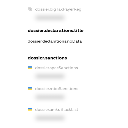
dossier.bigTaxPayerReg
XXXXXXXXXX
dossier.declarations.title
dossier.declarations.noData
dossier.sanctions
dossier.specSanctions
XXXXXXXXXX
dossier.rnboSanctions
XXXXXXXXXX
dossier.amkuBlackList
XXXXXXXXXX