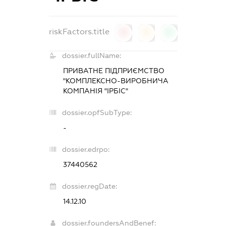
riskFactors.title
0
0
0
dossier.fullName:
ПРИВАТНЕ ПІДПРИЄМСТВО
"КОМПЛЕКСНО-ВИРОБНИЧА
КОМПАНІЯ "ІРБІС"
dossier.opfSubType:
-
dossier.edrpo:
37440562
dossier.regDate:
14.12.10
dossier.foundersAndBenef: