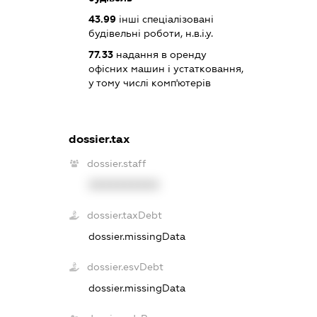
43.99
інші спеціалізовані
будівельні роботи, н.в.і.у.
77.33
надання в оренду
офісних машин і устатковання,
у тому числі комп'ютерів
dossier.tax
dossier.staff
XXXXXXXXXX
dossier.taxDebt
dossier.missingData
dossier.esvDebt
dossier.missingData