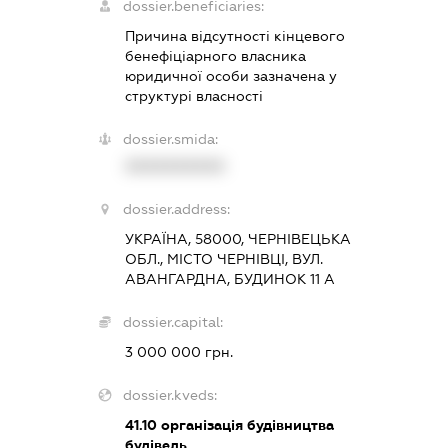
dossier.beneficiaries:
Причина відсутності кінцевого
бенефіціарного власника
юридичної особи зазначена у
структурі власності
dossier.smida:
XXXXXXXXXX
dossier.address:
УКРАЇНА, 58000, ЧЕРНІВЕЦЬКА
ОБЛ., МІСТО ЧЕРНІВЦІ, ВУЛ.
АВАНГАРДНА, БУДИНОК 11 А
dossier.capital:
3 000 000 грн.
dossier.kveds:
41.10
організація будівництва
будівель