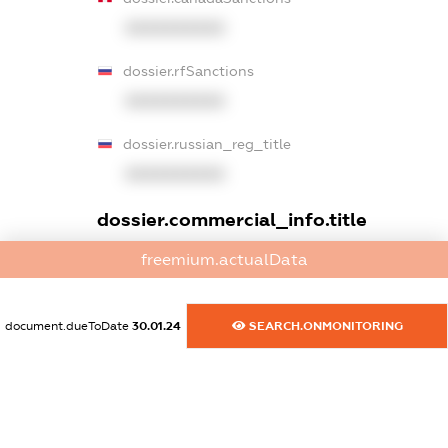
XXXXXXXXXX
dossier.rfSanctions
XXXXXXXXXX
dossier.russian_reg_title
XXXXXXXXXX
dossier.commercial_info.title
dossier.commercial_info.postal_address
freemium.actualData
XXXXXXXXXX
document.dueToDate
30.01.24
SEARCH.ONMONITORING
dossier.commercial_info.phone
XXXXXXXXXX
dossier.commercial_info.fax
XXXXXXXXXX