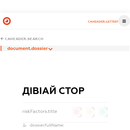
CAHEADER.GETTEST
CAHEADER.SEARCH
document.dossier
ДІВІАЙ СТОР
riskFactors.title
0
0
0
dossier.fullName: