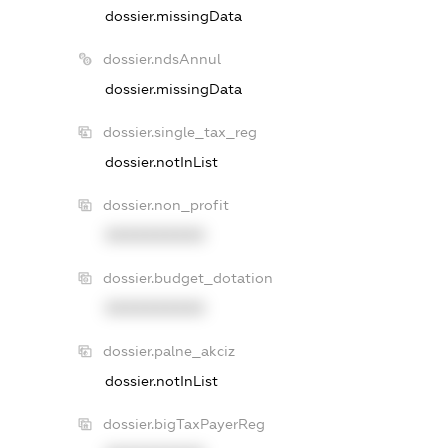
dossier.missingData
dossier.ndsAnnul
dossier.missingData
dossier.single_tax_reg
dossier.notInList
dossier.non_profit
XXXXXXXXXX
dossier.budget_dotation
XXXXXXXXXX
dossier.palne_akciz
dossier.notInList
dossier.bigTaxPayerReg