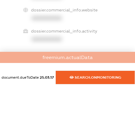
dossier.commercial_info.website
XXXXXXXXXX
dossier.commercial_info.activity
XXXXXXXXXX
freemium.actualData
freemium.exampleText_1
freemium.exampleText_2
freemium.anonymousPerSearch2
document.dueToDate
25.03.17
SEARCH.ONMONITORING
FREEMIUM.DETAILS
FREEMIUM.REGISTER