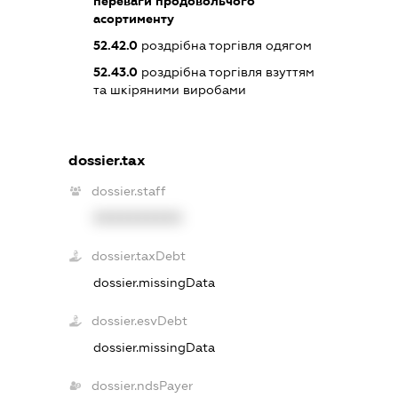
переваги продовольчого
асортименту
52.42.0
роздрібна торгівля одягом
52.43.0
роздрібна торгівля взуттям
та шкіряними виробами
dossier.tax
dossier.staff
XXXXXXXXXX
dossier.taxDebt
dossier.missingData
dossier.esvDebt
dossier.missingData
dossier.ndsPayer