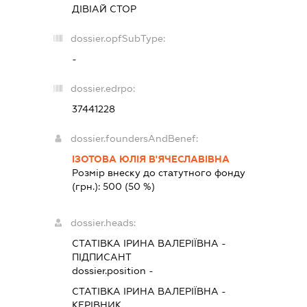
ДІВІАЙ СТОР
dossier.opfSubType:
-
dossier.edrpo:
37441228
dossier.foundersAndBenef:
ІЗОТОВА ЮЛІЯ В'ЯЧЕСЛАВІВНА
Розмір внеску до статутного фонду
(грн.):
500
(50 %)
dossier.heads:
СТАТІВКА ІРИНА ВАЛЕРІЇВНА
-
ПІДПИСАНТ
dossier.position -
СТАТІВКА ІРИНА ВАЛЕРІЇВНА
-
КЕРІВНИК