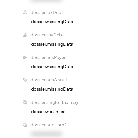
dossier.taxDebt
dossier.missingData
dossier.esvDebt
dossier.missingData
dossier.ndsPayer
dossier.missingData
dossier.ndsAnnul
dossier.missingData
dossier.single_tax_reg
dossier.notInList
dossier.non_profit
XXXXXXXXXX