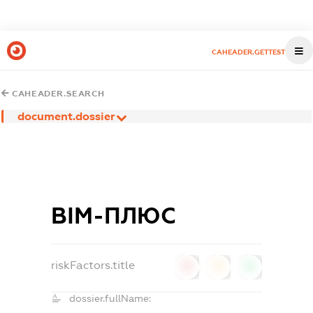
CAHEADER.GETTEST
CAHEADER.SEARCH
document.dossier
ВІМ-ПЛЮС
riskFactors.title
0
0
0
dossier.fullName: