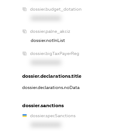
dossier.budget_dotation
XXXXXXXXXX
dossier.palne_akciz
dossier.notInList
dossier.bigTaxPayerReg
XXXXXXXXXX
dossier.declarations.title
dossier.declarations.noData
dossier.sanctions
dossier.specSanctions
XXXXXXXXXX