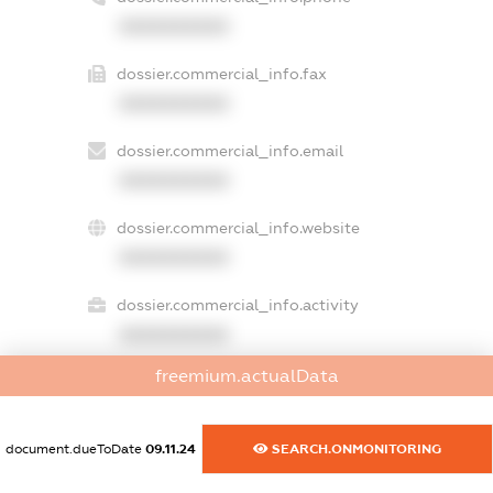
XXXXXXXXXX
dossier.commercial_info.fax
XXXXXXXXXX
dossier.commercial_info.email
XXXXXXXXXX
dossier.commercial_info.website
XXXXXXXXXX
dossier.commercial_info.activity
XXXXXXXXXX
freemium.actualData
freemium.exampleText_1
document.dueToDate
09.11.24
SEARCH.ONMONITORING
freemium.exampleText_2
freemium.anonymousPerSearch2