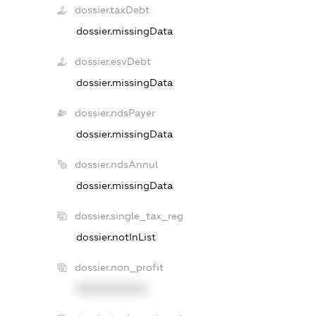
dossier.taxDebt
dossier.missingData
dossier.esvDebt
dossier.missingData
dossier.ndsPayer
dossier.missingData
dossier.ndsAnnul
dossier.missingData
dossier.single_tax_reg
dossier.notInList
dossier.non_profit
XXXXXXXXXX