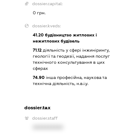
dossier.capital:
0 грн.
dossier.kveds:
41.20
будівництво житлових і
нежитлових будівель
71.12
діяльність у сфері інжинірингу,
геології та геодезії, надання послуг
технічного консультування в цих
сферах
74.90
інша професійна, наукова та
технічна діяльність, н.в.і.у.
dossier.tax
dossier.staff
XXXXXXXXXX