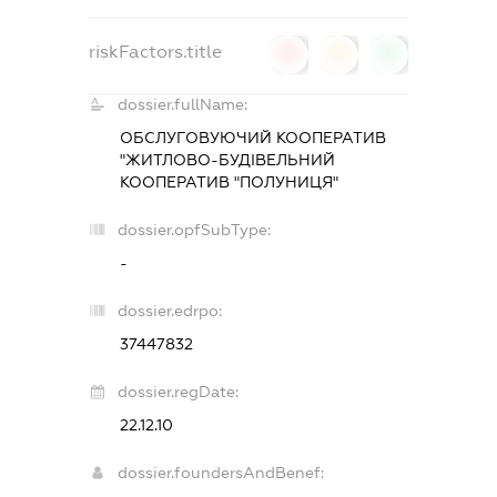
riskFactors.title
0
0
0
dossier.fullName:
ОБСЛУГОВУЮЧИЙ КООПЕРАТИВ
"ЖИТЛОВО-БУДІВЕЛЬНИЙ
КООПЕРАТИВ "ПОЛУНИЦЯ"
dossier.opfSubType:
-
dossier.edrpo:
37447832
dossier.regDate:
22.12.10
dossier.foundersAndBenef: