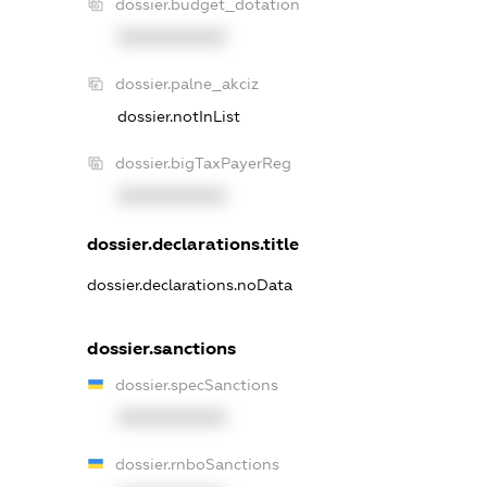
dossier.budget_dotation
XXXXXXXXXX
dossier.palne_akciz
dossier.notInList
dossier.bigTaxPayerReg
XXXXXXXXXX
dossier.declarations.title
dossier.declarations.noData
dossier.sanctions
dossier.specSanctions
XXXXXXXXXX
dossier.rnboSanctions