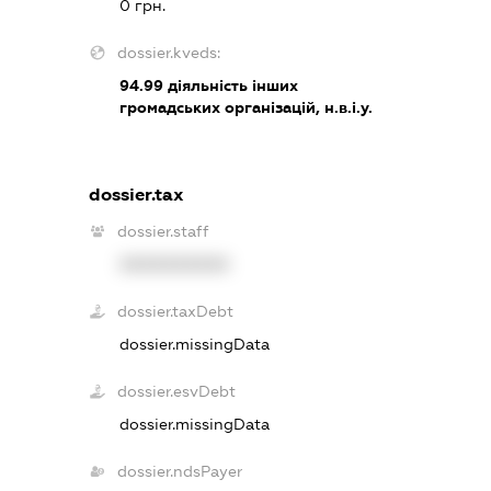
0 грн.
dossier.kveds:
94.99
діяльність інших
громадських організацій, н.в.і.у.
dossier.tax
dossier.staff
XXXXXXXXXX
dossier.taxDebt
dossier.missingData
dossier.esvDebt
dossier.missingData
dossier.ndsPayer