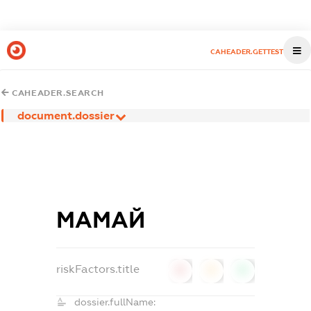
CAHEADER.GETTEST
CAHEADER.SEARCH
document.dossier
МАМАЙ
riskFactors.title
0
0
0
dossier.fullName: