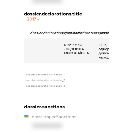
XXXXXXXXXX
dossier.declarations.title
2017
dossier.declarations.pepName
dossier.declarations.personName
dossier.declaration
ІЛЬЧЕНКО
Інше, щомісячна
ЛЮДМИЛА
одноразова
МИКОЛАЇВНА
допомога при
народженні
dossier.declarations.license_1
dossier.declarations.license_2
dossier.declarations.license_3
dossier.sanctions
dossier.specSanctions
XXXXXXXXXX