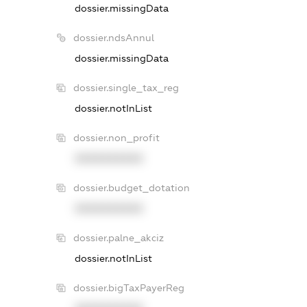
dossier.missingData
dossier.ndsAnnul
dossier.missingData
dossier.single_tax_reg
dossier.notInList
dossier.non_profit
XXXXXXXXXX
dossier.budget_dotation
XXXXXXXXXX
dossier.palne_akciz
dossier.notInList
dossier.bigTaxPayerReg