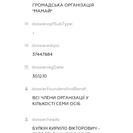
ГРОМАДСЬКА ОРГАНІЗАЦІЯ
"МАМАЙ"
dossier.opfSubType:
-
dossier.edrpo:
37447884
dossier.regDate:
30.12.10
dossier.foundersAndBenef:
ВСІ ЧЛЕНИ ОРГАНІЗАЦІЇ У
КІЛЬКОСТІ СЕМИ ОСІБ
dossier.heads:
БУЛКІН КИРИЛО ВІКТОРОВИЧ
-