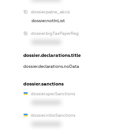
dossier.palne_akciz
dossier.notInList
dossier.bigTaxPayerReg
XXXXXXXXXX
dossier.declarations.title
dossier.declarations.noData
dossier.sanctions
dossier.specSanctions
XXXXXXXXXX
dossier.rnboSanctions
XXXXXXXXXX