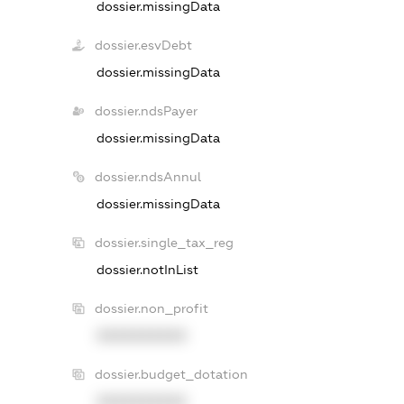
dossier.missingData
dossier.esvDebt
dossier.missingData
dossier.ndsPayer
dossier.missingData
dossier.ndsAnnul
dossier.missingData
dossier.single_tax_reg
dossier.notInList
dossier.non_profit
XXXXXXXXXX
dossier.budget_dotation
XXXXXXXXXX