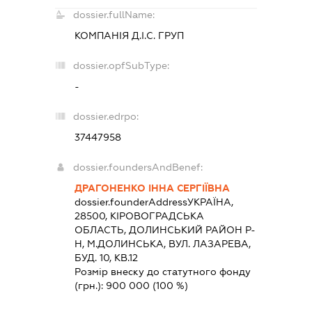
dossier.fullName:
КОМПАНІЯ Д.І.С. ГРУП
dossier.opfSubType:
-
dossier.edrpo:
37447958
dossier.foundersAndBenef:
ДРАГОНЕНКО ІННА СЕРГІЇВНА
dossier.founderAddress
УКРАЇНА,
28500, КIРОВОГРАДСЬКА
ОБЛАСТЬ, ДОЛИНСЬКИЙ РАЙОН Р-
Н, М.ДОЛИНСЬКА, ВУЛ. ЛАЗАРЕВА,
БУД. 10, КВ.12
Розмір внеску до статутного фонду
(грн.):
900 000
(100 %)