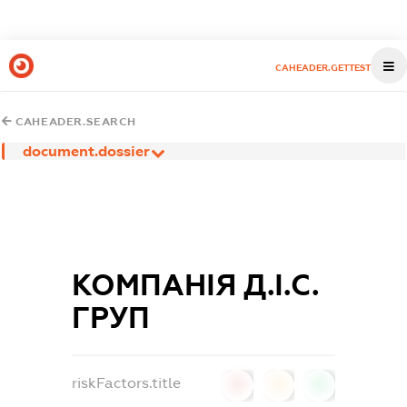
CAHEADER.GETTEST
CAHEADER.SEARCH
document.dossier
КОМПАНІЯ Д.І.С.
ГРУП
riskFactors.title
0
0
0