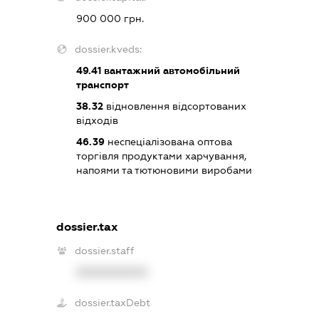
900 000 грн.
dossier.kveds:
49.41
вантажний автомобільний
транспорт
38.32
відновлення відсортованих
відходів
46.39
неспеціалізована оптова
торгівля продуктами харчування,
напоями та тютюновими виробами
dossier.tax
dossier.staff
XXXXXXXXXX
dossier.taxDebt