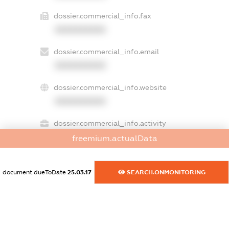
dossier.commercial_info.fax
XXXXXXXXXX
dossier.commercial_info.email
XXXXXXXXXX
dossier.commercial_info.website
XXXXXXXXXX
dossier.commercial_info.activity
XXXXXXXXXX
freemium.actualData
document.dueToDate
25.03.17
SEARCH.ONMONITORING
freemium.exampleText_1
freemium.exampleText_2
freemium.anonymousPerSearch2
FREEMIUM.DETAILS