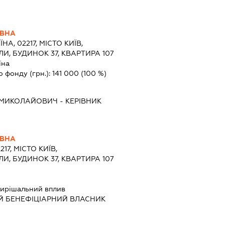
ІВНА
ЇНА, 02217, МІСТО КИЇВ,
И, БУДИНОК 37, КВАРТИРА 107
їна
о фонду (грн.):
141 000
(100 %)
 МИКОЛАЙОВИЧ
-
КЕРІВНИК
ІВНА
217, МІСТО КИЇВ,
И, БУДИНОК 37, КВАРТИРА 107
ирішальний вплив
Й БЕНЕФІЦІАРНИЙ ВЛАСНИК