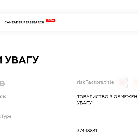
BETA
CAHEADER.PERSSEARCH
И УВАГУ
riskFactors.title
0
0
me:
ТОВАРИСТВО З ОБМЕЖЕН
УВАГУ"
bType:
-
37448841