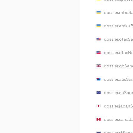
dossier.rnboS
dossier.amkuB
dossier.ofacS
dossier.ofac
dossier.gbSan
dossier.ausSa
dossier.euSan
dossier.japan
dossier.canad
dossier.rfSanc