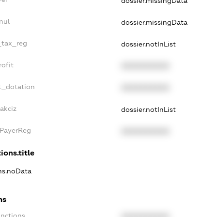
dossier.missingData
nul
dossier.missingData
e_tax_reg
dossier.notInList
rofit
XXXXXXXXXX
t_dotation
XXXXXXXXXX
akciz
dossier.notInList
xPayerReg
XXXXXXXXXX
ions.title
ons.noData
ns
anctions
XXXXXXXXXX