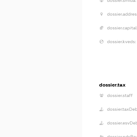
dossier.smida:
dossier.addres
dossier.capital
dossier.kveds:
dossier.tax
dossier.staff
dossier.taxDe
dossier.esvDe
dossier.ndsPa