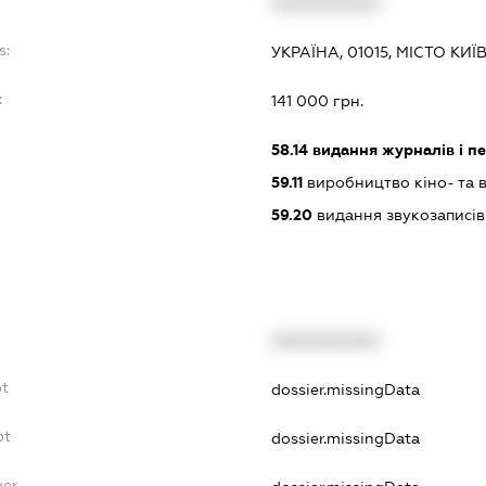
XXXXXXXXXX
s:
УКРАЇНА, 01015, МІСТО КИ
:
141 000 грн.
58.14
видання журналів і п
59.11
виробництво кіно- та в
59.20
видання звукозаписів
XXXXXXXXXX
bt
dossier.missingData
bt
dossier.missingData
yer