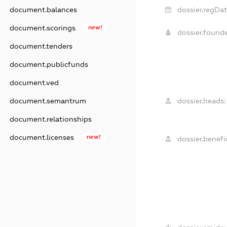
document.balances
dossier.regDat
document.scorings
new!
dossier.found
document.tenders
document.publicfunds
document.ved
document.semantrum
dossier.heads:
document.relationships
document.licenses
new!
dossier.benefic