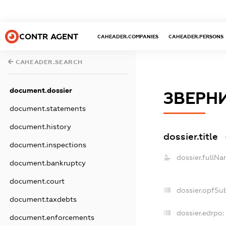
CONTR AGENT
CAHEADER.COMPANIES
CAHEADER.PERSONS
CAHEADER.SEARCH
document.dossier
ЗВЕРН
document.statements
document.history
dossier.title
document.inspections
dossier.fullNa
document.bankruptcy
document.court
dossier.opfSu
document.taxdebts
dossier.edrpo:
document.enforcements