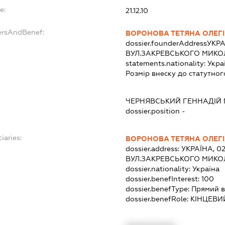
e:
21.12.10
ersAndBenef:
ВОРОНОВА ТЕТЯНА ОЛЕГ
dossier.founderAddress
УКРА
ВУЛ.ЗАКРЕВСЬКОГО МИКОЛ
statements.nationality:
Укра
Розмір внеску до статутног
ЧЕРНЯВСЬКИЙ ГЕННАДІЙ
dossier.position -
iaries:
ВОРОНОВА ТЕТЯНА ОЛЕГ
dossier.address:
УКРАЇНА, 02
ВУЛ.ЗАКРЕВСЬКОГО МИКОЛ
dossier.nationality:
Україна
dossier.benefInterest:
100
dossier.benefType:
Прямий в
dossier.benefRole:
КІНЦЕВИ