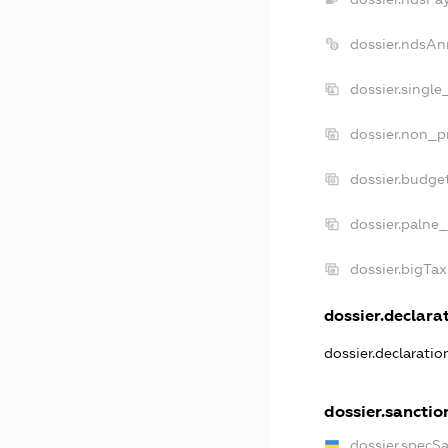
dossier.ndsAn
dossier.singl
dossier.non_p
dossier.budge
dossier.palne_
dossier.bigTa
dossier.declarat
dossier.declarati
dossier.sanctio
dossier.specS