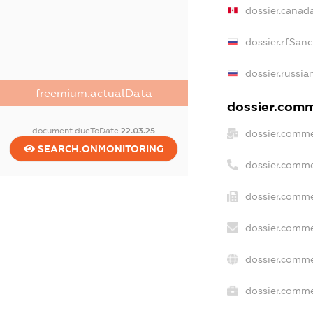
dossier.canad
dossier.rfSanc
dossier.russia
freemium.actualData
dossier.comme
document.dueToDate
22.03.25
dossier.comme
SEARCH.ONMONITORING
dossier.comme
dossier.comme
dossier.comme
dossier.comme
dossier.commer