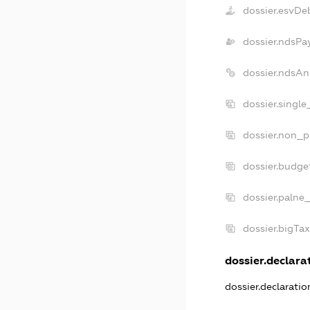
dossier.esvDe
dossier.ndsPa
dossier.ndsAn
dossier.singl
dossier.non_p
dossier.budge
dossier.palne
dossier.bigTa
dossier.declarat
dossier.declarati