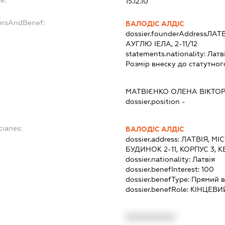
e:
15.12.10
ersAndBenef:
БАЛОДІС АЛДІС
dossier.founderAddress
ЛАТВ
АУГЛЮ ІЕЛА, 2-11/12
statements.nationality:
Латв
Розмір внеску до статутног
МАТВІЄНКО ОЛЕНА ВІКТО
dossier.position -
iaries:
БАЛОДІС АЛДІС
dossier.address:
ЛАТВІЯ, МІ
БУДИНОК 2-11, КОРПУС 3, 
dossier.nationality:
Латвія
dossier.benefInterest:
100
dossier.benefType:
Прямий в
dossier.benefRole:
КІНЦЕВИ
XXXXXXXXXX