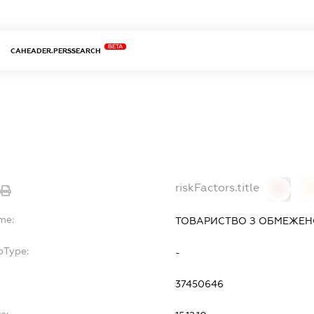
BETA
CAHEADER.PERSSEARCH
riskFactors.title
0
me:
ТОВАРИСТВО З ОБМЕЖЕНО
bType:
-
37450646