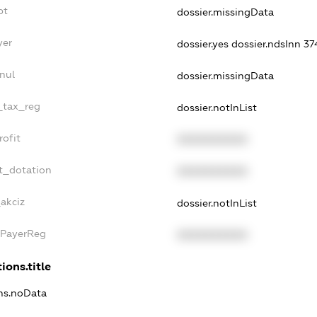
bt
dossier.missingData
yer
dossier.yes
dossier.ndsInn 
nul
dossier.missingData
e_tax_reg
dossier.notInList
rofit
XXXXXXXXXX
t_dotation
XXXXXXXXXX
_akciz
dossier.notInList
xPayerReg
XXXXXXXXXX
ions.title
ons.noData