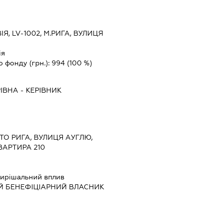
ІЯ, LV-1002, М.РИГА, ВУЛИЦЯ
ія
о фонду (грн.):
994
(100 %)
РІВНА
-
КЕРІВНИК
СТО РИГА, ВУЛИЦЯ АУГЛЮ,
КВАРТИРА 210
ирішальний вплив
Й БЕНЕФІЦІАРНИЙ ВЛАСНИК