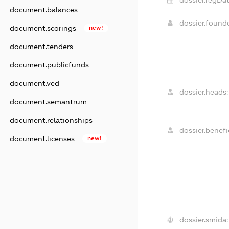
dossier.regDat
document.balances
dossier.found
document.scorings
new!
document.tenders
document.publicfunds
document.ved
dossier.heads:
document.semantrum
document.relationships
dossier.benefic
document.licenses
new!
dossier.smida: