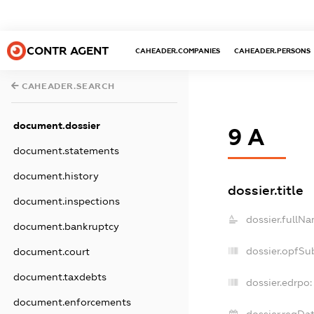
CONTR AGENT
CAHEADER.COMPANIES
CAHEADER.PERSONS
CAHEADER.SEARCH
document.dossier
9 А
document.statements
document.history
dossier.title
document.inspections
dossier.fullNa
document.bankruptcy
dossier.opfSu
document.court
document.taxdebts
dossier.edrpo:
document.enforcements