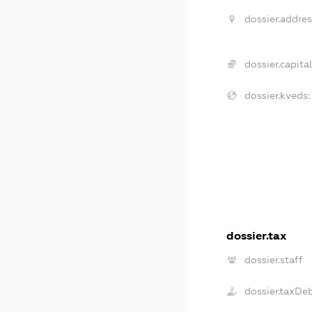
dossier.addres
dossier.capital
dossier.kveds:
dossier.tax
dossier.staff
dossier.taxDe