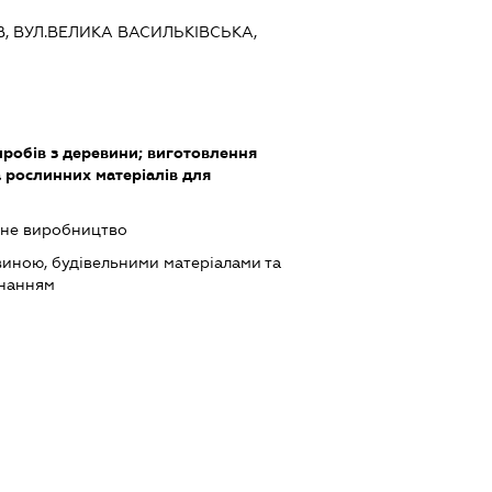
ЇВ, ВУЛ.ВЕЛИКА ВАСИЛЬКІВСЬКА,
робів з деревини; виготовлення
а рослинних матеріалів для
ьне виробництво
виною, будівельними матеріалами та
днанням