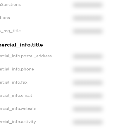
aSanctions
XXXXXXXXXX
tions
XXXXXXXXXX
n_reg_title
XXXXXXXXXX
rcial_info.title
rcial_info.postal_address
XXXXXXXXXX
rcial_info.phone
XXXXXXXXXX
rcial_info.fax
XXXXXXXXXX
rcial_info.email
XXXXXXXXXX
rcial_info.website
XXXXXXXXXX
cial_info.activity
XXXXXXXXXX