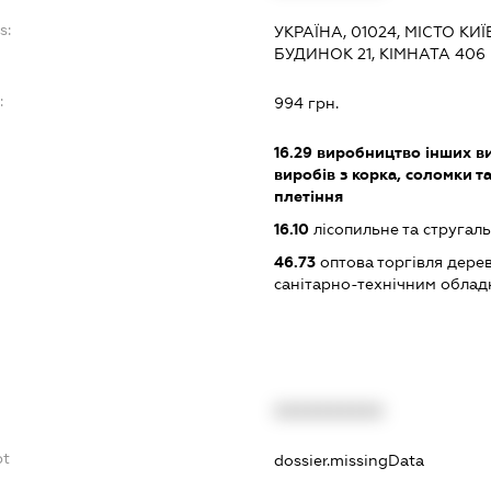
s:
УКРАЇНА, 01024, МІСТО КИ
БУДИНОК 21, КІМНАТА 406
:
994 грн.
16.29
виробництво інших ви
виробів з корка, соломки т
плетіння
16.10
лісопильне та стругал
46.73
оптова торгівля дере
санітарно-технічним обла
XXXXXXXXXX
bt
dossier.missingData