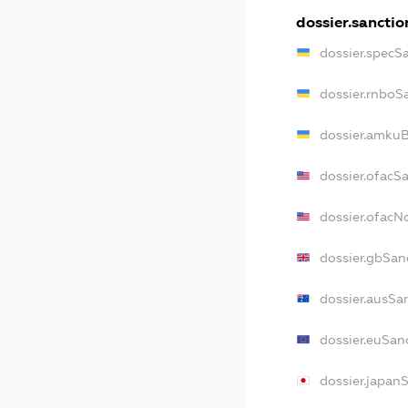
dossier.sanctio
dossier.specS
dossier.rnboS
dossier.amkuB
dossier.ofacS
dossier.ofac
dossier.gbSan
dossier.ausSa
dossier.euSan
dossier.japan