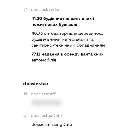
dossier.kveds:
41.20
будівництво житлових і
нежитлових будівель
46.73
оптова торгівля деревиною,
будівельними матеріалами та
санітарно-технічним обладнанням
77.12
надання в оренду вантажних
автомобілів
dossier.tax
dossier.staff
XXXXXXXXXX
dossier.taxDebt
dossier.missingData