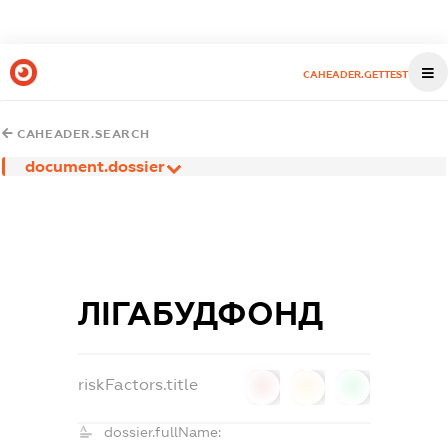
CAHEADER.GETTEST
CAHEADER.SEARCH
document.dossier
ЛІГАБУДФОНД
riskFactors.title
0
0
0
dossier.fullName: