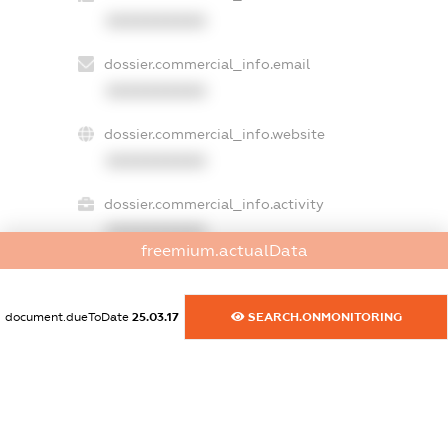
XXXXXXXXXX
dossier.commercial_info.email
XXXXXXXXXX
dossier.commercial_info.website
XXXXXXXXXX
dossier.commercial_info.activity
XXXXXXXXXX
freemium.actualData
document.dueToDate
25.03.17
SEARCH.ONMONITORING
freemium.exampleText_1
freemium.exampleText_2
freemium.anonymousPerSearch2
FREEMIUM.DETAILS
FREEMIUM.REGISTER