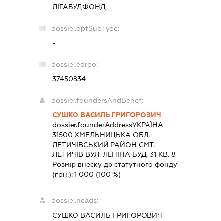
ЛІГАБУДФОНД
dossier.opfSubType:
-
dossier.edrpo:
37450834
dossier.foundersAndBenef:
СУШКО ВАСИЛЬ ГРИГОРОВИЧ
dossier.founderAddress
УКРАЇНА
31500 ХМЕЛЬНИЦЬКА ОБЛ.
ЛЕТИЧIВСЬКИЙ РАЙОН СМТ.
ЛЕТИЧІВ ВУЛ. ЛЕНІНА БУД. 31 КВ. 8
Розмір внеску до статутного фонду
(грн.):
1 000
(100 %)
dossier.heads:
СУШКО ВАСИЛЬ ГРИГОРОВИЧ
-