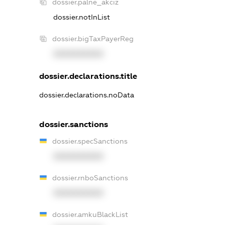
dossier.palne_akciz
dossier.notInList
dossier.bigTaxPayerReg
XXXXXXXXXX
dossier.declarations.title
dossier.declarations.noData
dossier.sanctions
dossier.specSanctions
XXXXXXXXXX
dossier.rnboSanctions
XXXXXXXXXX
dossier.amkuBlackList