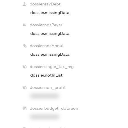
dossier.esvDebt
dossier.missingData
dossier.ndsPayer
dossier.missingData
dossier.ndsAnnul
dossier.missingData
dossier.single_tax_reg
dossier.notInList
dossier.non_profit
XXXXXXXXXX
dossier.budget_dotation
XXXXXXXXXX