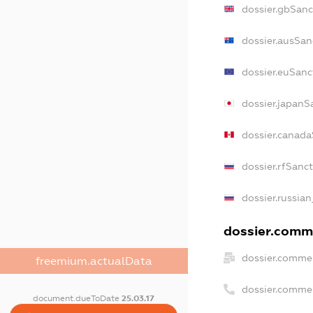
dossier.gbSanc
dossier.ausSan
dossier.euSanc
dossier.japanS
dossier.canad
dossier.rfSanc
dossier.russian
dossier.comme
dossier.commer
freemium.actualData
dossier.comme
document.dueToDate
25.03.17