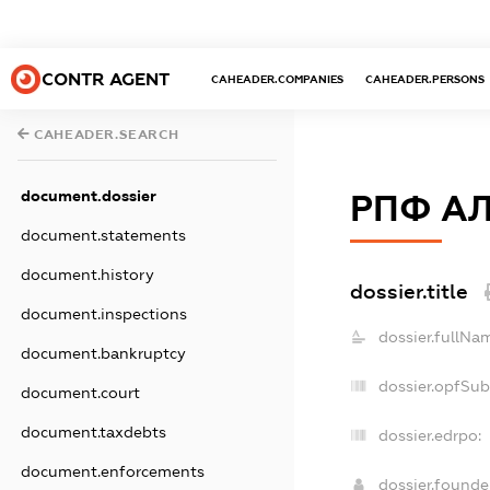
CONTR AGENT
CAHEADER.COMPANIES
CAHEADER.PERSONS
CAHEADER.SEARCH
document.dossier
РПФ А
document.statements
document.history
dossier.title
document.inspections
dossier.fullNa
document.bankruptcy
dossier.opfSub
document.court
document.taxdebts
dossier.edrpo:
document.enforcements
dossier.found