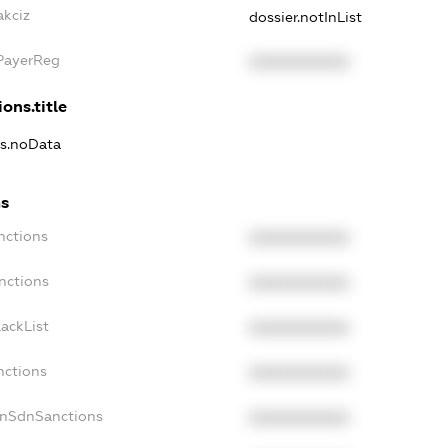
akciz
dossier.notInList
xPayerReg
XXXXXXXXXX
ons.title
ns.noData
ns
nctions
XXXXXXXXXX
nctions
XXXXXXXXXX
ackList
XXXXXXXXXX
nctions
XXXXXXXXXX
onSdnSanctions
XXXXXXXXXX