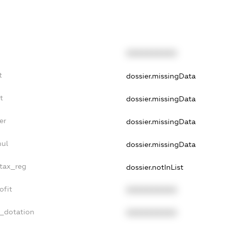
XXXXXXXXXX
t
dossier.missingData
t
dossier.missingData
er
dossier.missingData
nul
dossier.missingData
_tax_reg
dossier.notInList
ofit
XXXXXXXXXX
t_dotation
XXXXXXXXXX