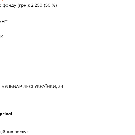
о фонду (грн.):
2 250
(50 %)
АНТ
ИК
, БУЛЬВАР ЛЕСІ УКРАЇНКИ, 34
ргівлі
ь
ійних послуг