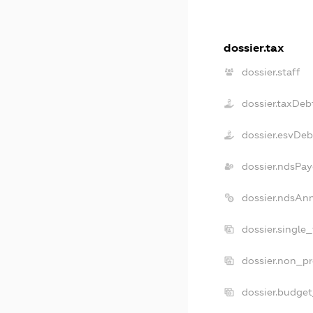
dossier.tax
dossier.staff
dossier.taxDeb
dossier.esvDeb
dossier.ndsPay
dossier.ndsAn
dossier.single
dossier.non_pr
dossier.budge