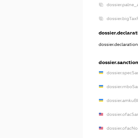
dossier.palne_
dossier.bigTa
dossier.declarati
dossier.declaratio
dossier.sanctio
dossier.specSa
dossier.rnboSa
dossier.amkuBl
dossier.ofacSa
dossier.ofacN