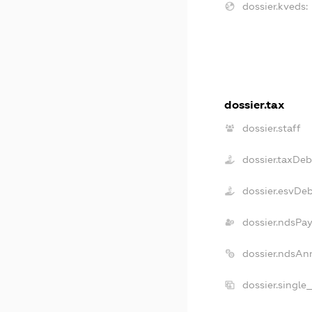
dossier.kveds:
dossier.tax
dossier.staff
dossier.taxDeb
dossier.esvDe
dossier.ndsPay
dossier.ndsAn
dossier.single