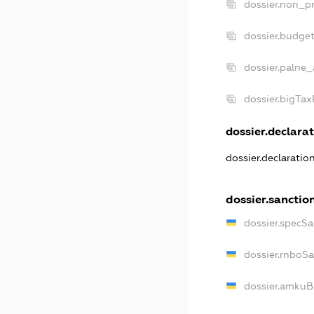
dossier.non_pr
dossier.budge
dossier.palne_
dossier.bigTa
dossier.declarat
dossier.declaratio
dossier.sanctio
dossier.specSa
dossier.rnboS
dossier.amkuB