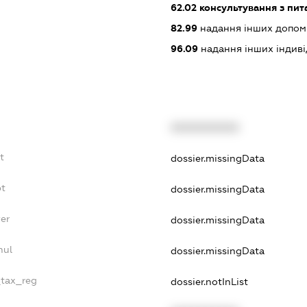
62.02
консультування з пит
82.99
надання інших допоміжн
96.09
надання інших індивіду
XXXXXXXXXX
t
dossier.missingData
bt
dossier.missingData
er
dossier.missingData
nul
dossier.missingData
_tax_reg
dossier.notInList