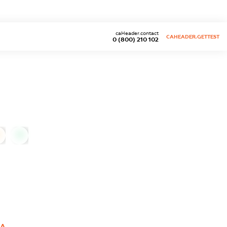
caHeader.contact
CAHEADER.GETTEST
0 (800) 210 102
0
НА