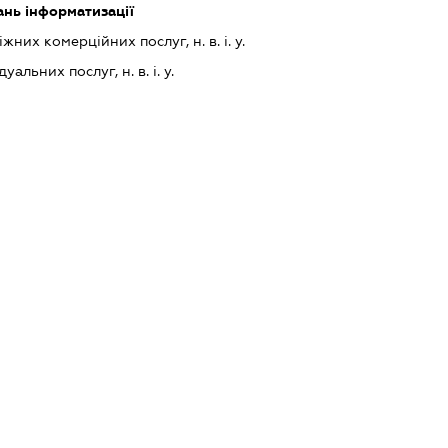
ань інформатизації
их комерційних послуг, н. в. і. у.
альних послуг, н. в. і. у.