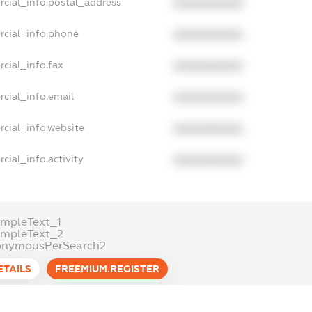
rcial_info.postal_address
XXXXXXXXXX
rcial_info.phone
XXXXXXXXXX
cial_info.fax
XXXXXXXXXX
cial_info.email
XXXXXXXXXX
cial_info.website
XXXXXXXXXX
cial_info.activity
XXXXXXXXXX
mpleText_1
ampleText_2
onymousPerSearch2
ETAILS
FREEMIUM.REGISTER