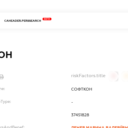
BETA
CAHEADER.PERSSEARCH
ОН
riskFactors.title
0
0
me:
СОФТКОН
bType:
-
37451828
ersAndBenef:
ЛЕНЕР МАРИНА ВАЛЕРІЇВ