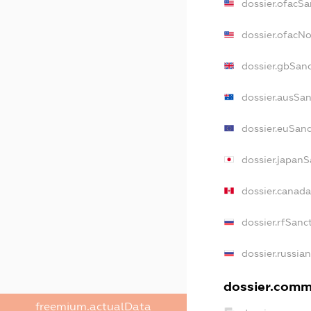
dossier.ofacSa
dossier.ofacN
dossier.gbSan
dossier.ausSan
dossier.euSanc
dossier.japanS
dossier.canad
dossier.rfSanc
dossier.russia
dossier.comme
freemium.actualData