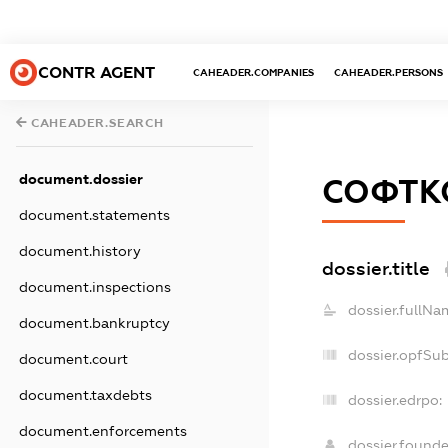
CONTR AGENT
CAHEADER.COMPANIES
CAHEADER.PERSONS
CAHEADER.SEARCH
document.dossier
СОФТК
document.statements
document.history
dossier.title
document.inspections
dossier.fullNa
document.bankruptcy
dossier.opfSu
document.court
document.taxdebts
dossier.edrpo:
document.enforcements
dossier.found