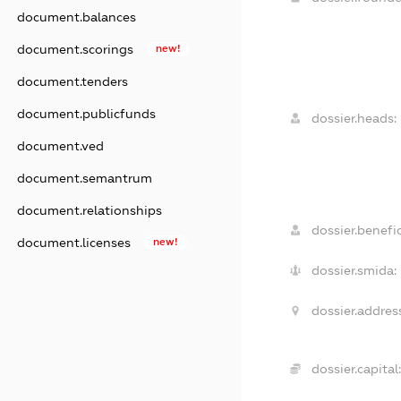
document.balances
document.scorings
new!
document.tenders
document.publicfunds
dossier.heads:
document.ved
document.semantrum
document.relationships
dossier.benefic
document.licenses
new!
dossier.smida:
dossier.addres
dossier.capital: