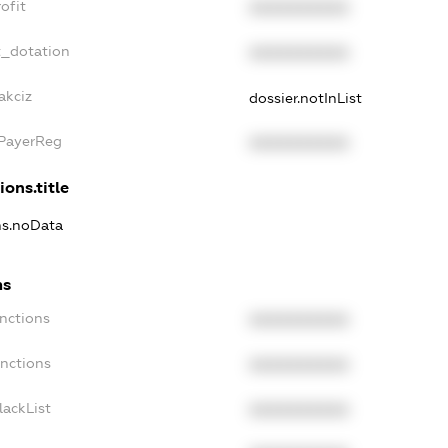
ofit
XXXXXXXXXX
t_dotation
XXXXXXXXXX
akciz
dossier.notInList
xPayerReg
XXXXXXXXXX
ions.title
ns.noData
ns
nctions
XXXXXXXXXX
anctions
XXXXXXXXXX
lackList
XXXXXXXXXX