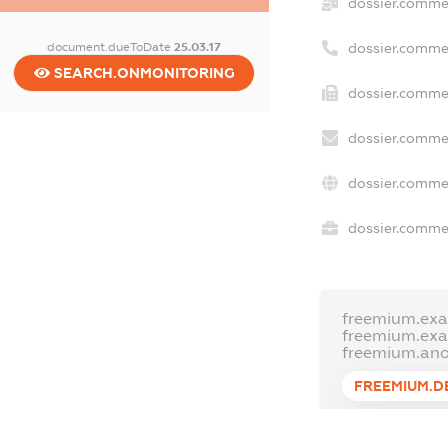
dossier.comme
document.dueToDate
25.03.17
dossier.comme
SEARCH.ONMONITORING
dossier.commer
dossier.commer
dossier.commer
dossier.commer
freemium.exa
freemium.ex
freemium.an
FREEMIUM.D