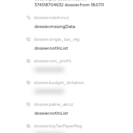
374518704632
dossier.from 18.07.11
dossier.ndsAnnul
dossier.missingData
dossier.single_tax_reg
dossier.notInList
dossier.non_profit
XXXXXXXXXX
dossier.budget_dotation
XXXXXXXXXX
dossier.palne_akciz
dossier.notInList
dossier.bigTaxPayerReg