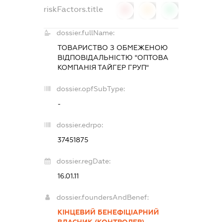
riskFactors.title
0
0
0
dossier.fullName:
ТОВАРИСТВО З ОБМЕЖЕНОЮ
ВІДПОВІДАЛЬНІСТЮ "ОПТОВА
КОМПАНІЯ ТАЙГЕР ГРУП"
dossier.opfSubType:
-
dossier.edrpo:
37451875
dossier.regDate:
16.01.11
dossier.foundersAndBenef:
КІНЦЕВИЙ БЕНЕФІЦІАРНИЙ