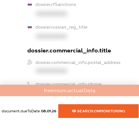
dossier.rfSanctions
XXXXXXXXXX
dossier.russian_reg_title
XXXXXXXXXX
dossier.commercial_info.title
dossier.commercial_info.postal_address
XXXXXXXXXX
dossier.commercial_info.phone
freemium.actualData
XXXXXXXXXX
dossier.commercial_info.fax
document.dueToDate
08.01.26
SEARCH.ONMONITORING
XXXXXXXXXX
dossier.commercial_info.email
XXXXXXXXXX