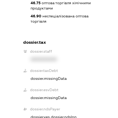
46.75
оптова торгівля хімічними
продуктами
46.90
неспеціалізована оптова
торгівля
dossier.tax
dossier.staff
XXXXXXXXXX
dossier.taxDebt
dossier.missingData
dossier.esvDebt
dossier.missingData
dossier.ndsPayer
dossier.yes
dossier.ndsInn