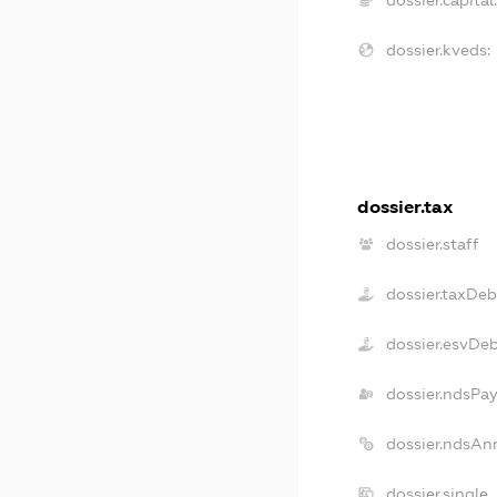
dossier.kveds:
dossier.tax
dossier.staff
dossier.taxDeb
dossier.esvDe
dossier.ndsPa
dossier.ndsAn
dossier.single