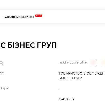
BETA
CAHEADER.PERSSEARCH
С БІЗНЕС ГРУП
riskFactors.title
0
0
me:
ТОВАРИСТВО З ОБМЕЖЕНО
БІЗНЕС ГРУП"
bType:
-
37451880