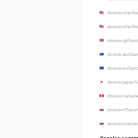
dossier.ofacSa
dossier.ofacN
dossier.gbSan
dossier.ausSa
dossier.euSan
dossier.japan
dossier.canad
dossier.rfSanc
dossier.russia