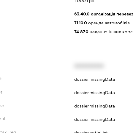
1 000 грн.
63.40.0
організація переве
71.10.0
оренда автомобілів
74.87.0
надання інших коме
XXXXXXXXXX
t
dossier.missingData
bt
dossier.missingData
yer
dossier.missingData
nul
dossier.missingData
_tax_reg
dossier.notInList