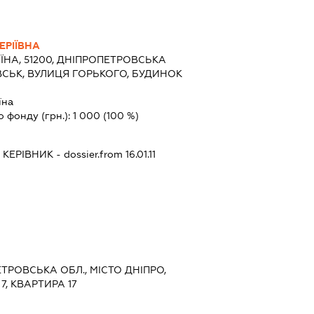
РІЇВНА
ЇНА, 51200, ДНІПРОПЕТРОВСЬКА
СЬК, ВУЛИЦЯ ГОРЬКОГО, БУДИНОК
їна
о фонду (грн.):
1 000
(100 %)
-
КЕРІВНИК
- dossier.from 16.01.11
ЕТРОВСЬКА ОБЛ., МІСТО ДНІПРО,
7, КВАРТИРА 17