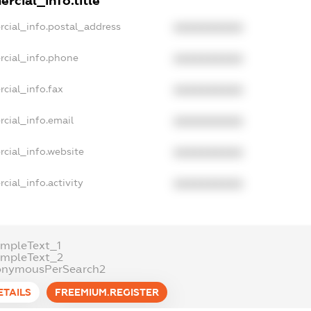
rcial_info.title
rcial_info.postal_address
XXXXXXXXXX
rcial_info.phone
XXXXXXXXXX
cial_info.fax
XXXXXXXXXX
cial_info.email
XXXXXXXXXX
rcial_info.website
XXXXXXXXXX
cial_info.activity
XXXXXXXXXX
ampleText_1
ampleText_2
onymousPerSearch2
ETAILS
FREEMIUM.REGISTER