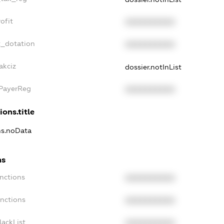
ofit
XXXXXXXXXX
t_dotation
XXXXXXXXXX
akciz
dossier.notInList
xPayerReg
XXXXXXXXXX
ions.title
ons.noData
ns
anctions
XXXXXXXXXX
anctions
XXXXXXXXXX
lackList
XXXXXXXXXX