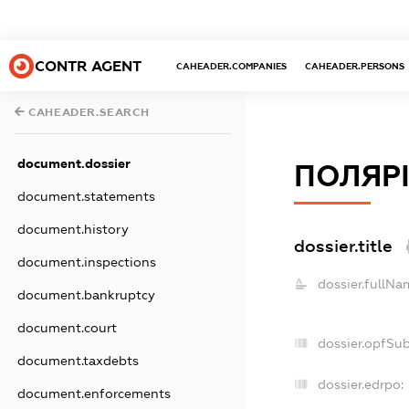
CONTR AGENT
CAHEADER.COMPANIES
CAHEADER.PERSONS
CAHEADER.SEARCH
document.dossier
ПОЛЯРІ
document.statements
document.history
dossier.title
document.inspections
dossier.fullNa
document.bankruptcy
document.court
dossier.opfSu
document.taxdebts
dossier.edrpo:
document.enforcements