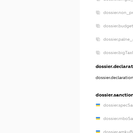
dossier.non_pr
dossier.budge
dossier.palne_
dossier.bigTa
dossier.declarat
dossier.declarati
dossier.sanctio
dossier.specS
dossier.rnboS
dossier.amkuB