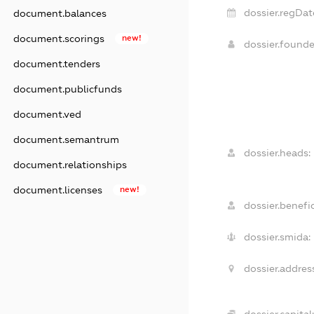
dossier.regDat
document.balances
document.scorings
new!
dossier.found
document.tenders
document.publicfunds
document.ved
document.semantrum
dossier.heads:
document.relationships
document.licenses
new!
dossier.benefic
dossier.smida:
dossier.addres
dossier.capital