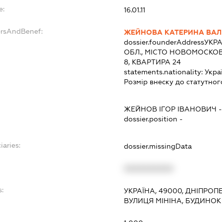
e:
16.01.11
ersAndBenef:
ЖЕЙНОВА КАТЕРИНА ВАЛЕ
dossier.founderAddress
УКРА
ОБЛ., МІСТО НОВОМОСКОВ
8, КВАРТИРА 24
statements.nationality:
Укра
Розмір внеску до статутног
ЖЕЙНОВ ІГОР ІВАНОВИЧ
dossier.position -
iaries:
dossier.missingData
XXXXXXXXXX
s:
УКРАЇНА, 49000, ДНІПРОП
ВУЛИЦЯ МІНІНА, БУДИНОК 
: