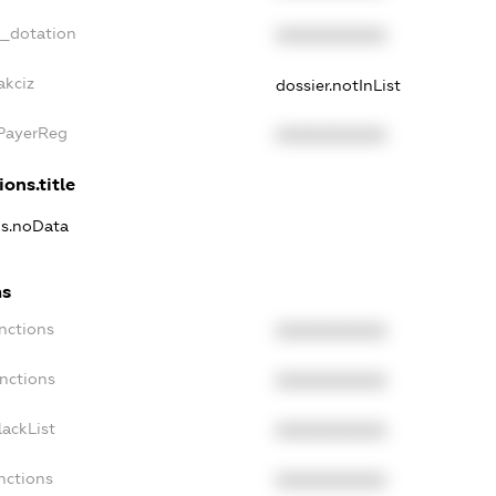
t_dotation
XXXXXXXXXX
akciz
dossier.notInList
xPayerReg
XXXXXXXXXX
ions.title
ns.noData
ns
nctions
XXXXXXXXXX
nctions
XXXXXXXXXX
ackList
XXXXXXXXXX
nctions
XXXXXXXXXX