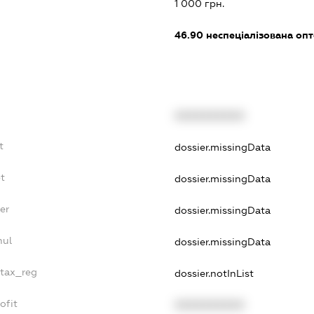
1 000 грн.
46.90
неспеціалізована опт
XXXXXXXXXX
t
dossier.missingData
t
dossier.missingData
er
dossier.missingData
nul
dossier.missingData
_tax_reg
dossier.notInList
ofit
XXXXXXXXXX