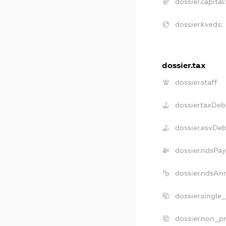
dossier.capital:
dossier.kveds:
dossier.tax
dossier.staff
dossier.taxDeb
dossier.esvDeb
dossier.ndsPay
dossier.ndsAn
dossier.single
dossier.non_pr