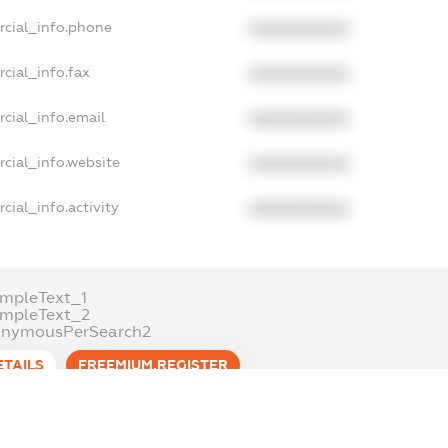
rcial_info.phone
XXXXXXXXXX
cial_info.fax
XXXXXXXXXX
cial_info.email
XXXXXXXXXX
cial_info.website
XXXXXXXXXX
cial_info.activity
XXXXXXXXXX
mpleText_1
ampleText_2
onymousPerSearch2
ETAILS
FREEMIUM.REGISTER