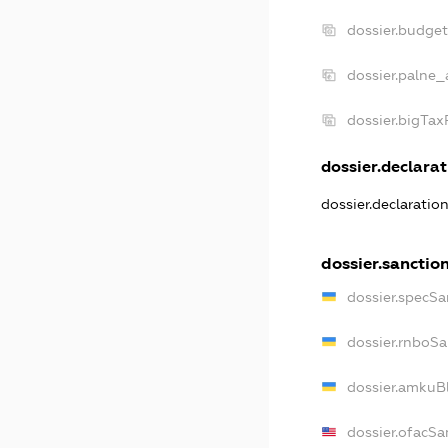
dossier.budge
dossier.palne_
dossier.bigTa
dossier.declarat
dossier.declaratio
dossier.sanctio
dossier.specSa
dossier.rnboSa
dossier.amkuBl
dossier.ofacSa