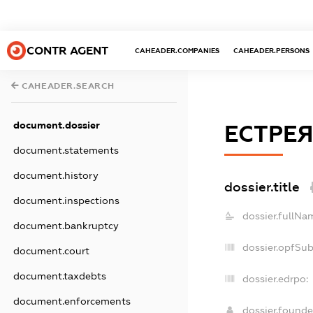
CONTR AGENT
CAHEADER.COMPANIES
CAHEADER.PERSONS
CAHEADER.SEARCH
document.dossier
ЕСТРЕЯ
document.statements
document.history
dossier.title
document.inspections
dossier.fullNa
document.bankruptcy
dossier.opfSu
document.court
document.taxdebts
dossier.edrpo:
document.enforcements
dossier.found