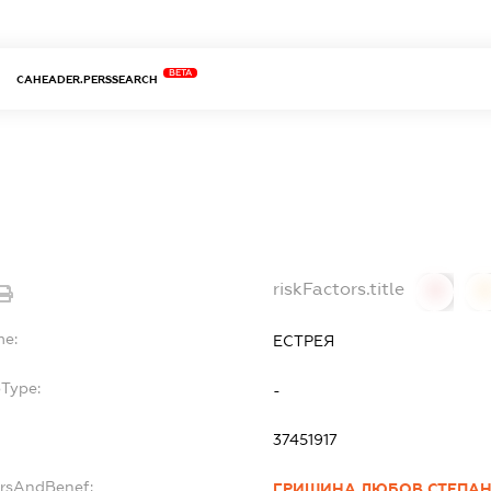
BETA
CAHEADER.PERSSEARCH
riskFactors.title
0
0
me:
ЕСТРЕЯ
bType:
-
37451917
ersAndBenef:
ГРИШИНА ЛЮБОВ СТЕПАН