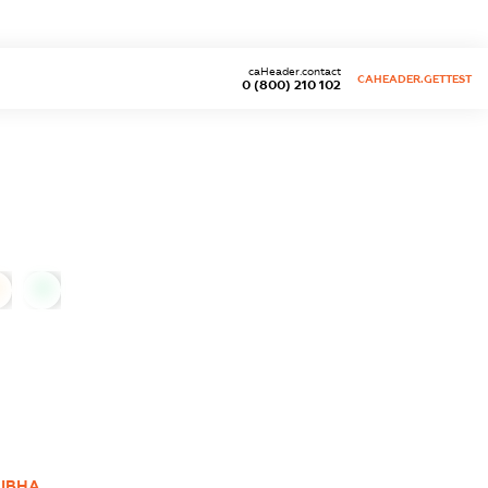
caHeader.contact
CAHEADER.GETTEST
0 (800) 210 102
0
ІВНА