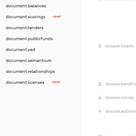
document.balances
document.scorings
new!
document.tenders
document.publicfunds
dossier.heads:
document.ved
document.semantrum
document.relationships
document.licenses
new!
dossier.benefic
dossier.smida:
dossier.address