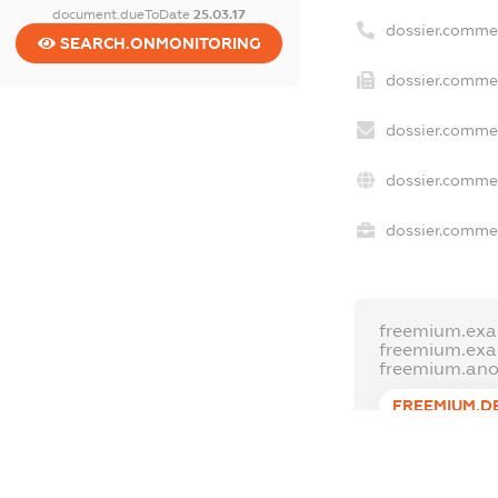
document.dueToDate
25.03.17
dossier.comme
SEARCH.ONMONITORING
dossier.commer
dossier.commer
dossier.commer
dossier.commer
freemium.exa
freemium.ex
freemium.an
FREEMIUM.D