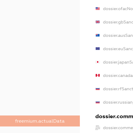
dossier.ofacN
dossier.gbSanc
dossier.ausSan
dossier.euSanc
dossier.japanS
dossier.canad
dossier.rfSanc
dossier.russian
dossier.comme
freemium.actualData
dossier.commer