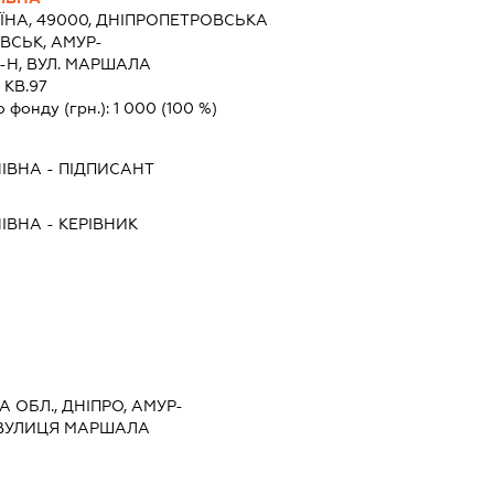
ЇНА, 49000, ДНIПРОПЕТРОВСЬКА
ВСЬК, АМУР-
Н, ВУЛ. МАРШАЛА
 КВ.97
о фонду (грн.):
1 000
(100 %)
ІВНА
-
ПІДПИСАНТ
ІВНА
-
КЕРІВНИК
 ОБЛ., ДНІПРО, АМУР-
ВУЛИЦЯ МАРШАЛА