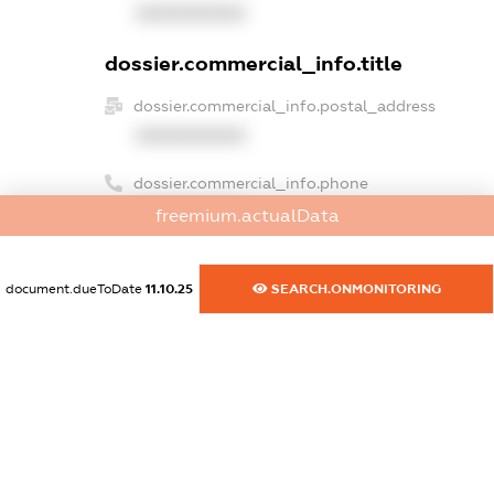
XXXXXXXXXX
dossier.commercial_info.title
dossier.commercial_info.postal_address
XXXXXXXXXX
dossier.commercial_info.phone
XXXXXXXXXX
freemium.actualData
dossier.commercial_info.fax
document.dueToDate
11.10.25
SEARCH.ONMONITORING
XXXXXXXXXX
dossier.commercial_info.email
XXXXXXXXXX
dossier.commercial_info.website
XXXXXXXXXX
dossier.commercial_info.activity