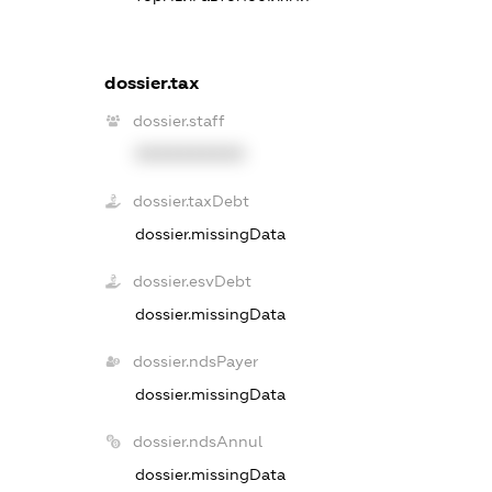
dossier.tax
dossier.staff
XXXXXXXXXX
dossier.taxDebt
dossier.missingData
dossier.esvDebt
dossier.missingData
dossier.ndsPayer
dossier.missingData
dossier.ndsAnnul
dossier.missingData