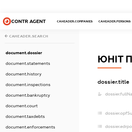
CONTR AGENT
CAHEADER.COMPANIES
CAHEADER.PERSONS
CAHEADER.SEARCH
document.dossier
ЮНІТ 
document.statements
document.history
dossier.title
document.inspections
dossier.fullN
document.bankruptcy
document.court
dossier.opfS
document.taxdebts
dossier.edrpo
document.enforcements