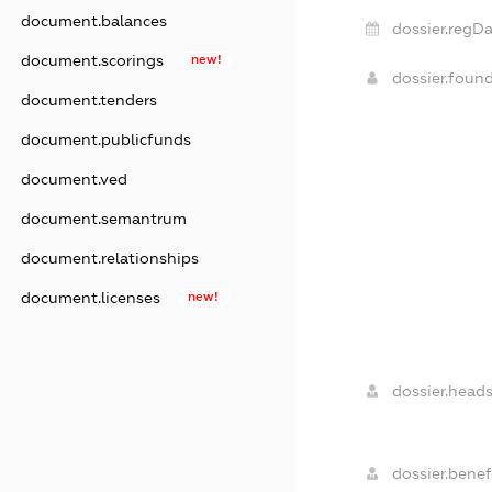
document.balances
dossier.regDa
document.scorings
new!
dossier.foun
document.tenders
document.publicfunds
document.ved
document.semantrum
document.relationships
document.licenses
new!
dossier.heads
dossier.benefi