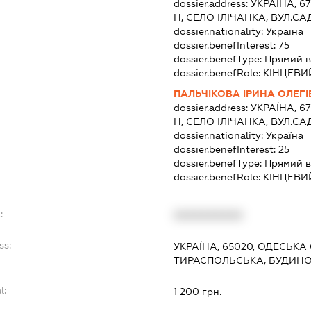
dossier.address:
УКРАЇНА, 6
Н, СЕЛО ІЛІЧАНКА, ВУЛ.С
dossier.nationality:
Україна
dossier.benefInterest:
75
dossier.benefType:
Прямий в
dossier.benefRole:
КІНЦЕВИ
ПАЛЬЧІКОВА ІРИНА ОЛЕГ
dossier.address:
УКРАЇНА, 6
Н, СЕЛО ІЛІЧАНКА, ВУЛ.С
dossier.nationality:
Україна
dossier.benefInterest:
25
dossier.benefType:
Прямий в
dossier.benefRole:
КІНЦЕВИ
:
XXXXXXXXXX
ss:
УКРАЇНА, 65020, ОДЕСЬКА
ТИРАСПОЛЬСЬКА, БУДИНО
l:
1 200 грн.