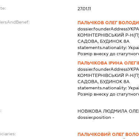
te:
27.01.11
dersAndBenef:
ПАЛЬЧІКОВ ОЛЕГ ВОЛОД
dossier.founderAddress
УКРА
КОМІНТЕРНІВСЬКИЙ Р-Н(П)
САДОВА, БУДИНОК 8А
statements.nationality:
Укра
Розмір внеску до статутног
ПАЛЬЧІКОВА ІРИНА ОЛЕГ
dossier.founderAddress
УКРА
КОМІНТЕРНІВСЬКИЙ Р-Н(П)
САДОВА, БУДИНОК 8А
statements.nationality:
Укра
Розмір внеску до статутног
:
НОВІКОВА ЛЮДМИЛА ОЛЕ
dossier.position -
ciaries:
ПАЛЬЧІКОВИЙ ОЛЕГ ВОЛ