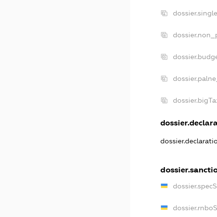
dossier.singl
dossier.non_p
dossier.budg
dossier.palne
dossier.bigT
dossier.declara
dossier.declarat
dossier.sancti
dossier.spec
dossier.rnbo