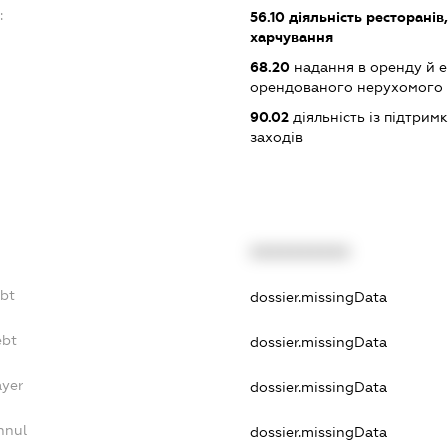
:
56.10
діяльність ресторанів
харчування
68.20
надання в оренду й е
орендованого нерухомого
90.02
діяльність із підтрим
заходів
XXXXXXXXXX
ebt
dossier.missingData
ebt
dossier.missingData
ayer
dossier.missingData
nnul
dossier.missingData