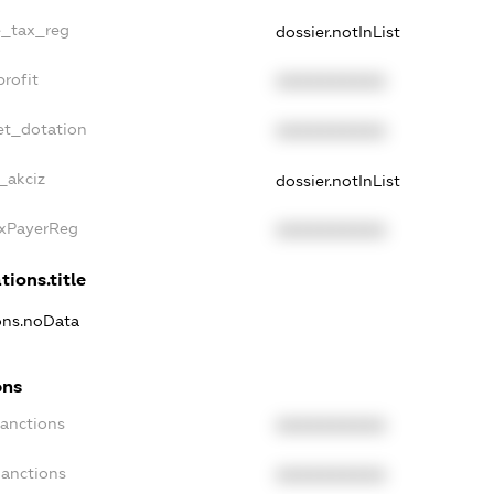
e_tax_reg
dossier.notInList
rofit
XXXXXXXXXX
et_dotation
XXXXXXXXXX
_akciz
dossier.notInList
axPayerReg
XXXXXXXXXX
tions.title
ions.noData
ons
Sanctions
XXXXXXXXXX
Sanctions
XXXXXXXXXX