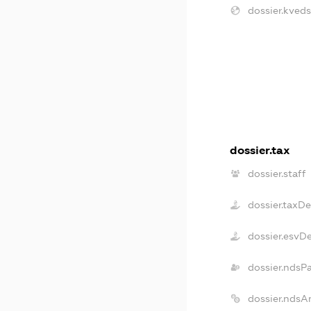
dossier.kveds
dossier.tax
dossier.staff
dossier.taxD
dossier.esvD
dossier.ndsP
dossier.ndsA