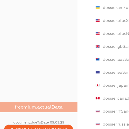
dossier.amku
dossier.ofac
dossier.ofac
dossier.gbSa
dossier.ausS
dossier.euSa
dossier.japa
dossier.cana
freemium.actualData
dossier.rfSan
document.dueToDate
05.05.25
dossier.russi