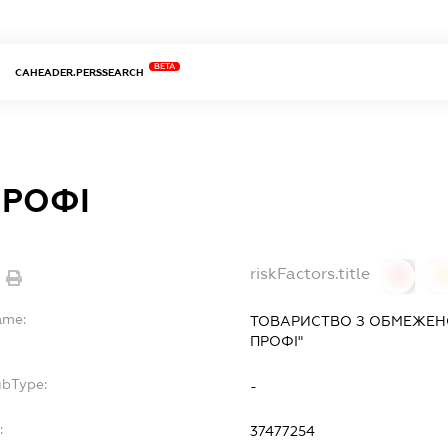
BETA
CAHEADER.PERSSEARCH
ПРОФІ
riskFactors.title
0
ame:
ТОВАРИСТВО З ОБМЕЖЕН
ПРОФІ"
ubType:
-
:
37477254