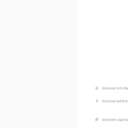
dossier.smida
dossier.addre
dossier.capita