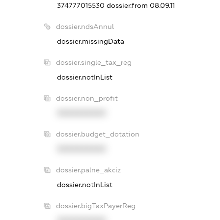
374777015530
dossier.from 08.09.11
dossier.ndsAnnul
dossier.missingData
dossier.single_tax_reg
dossier.notInList
dossier.non_profit
XXXXXXXXXX
dossier.budget_dotation
XXXXXXXXXX
dossier.palne_akciz
dossier.notInList
dossier.bigTaxPayerReg