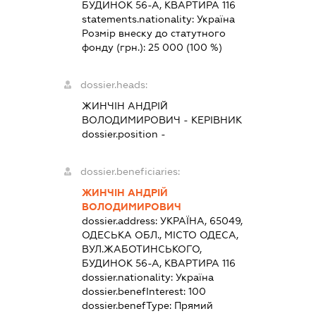
БУДИНОК 56-А, КВАРТИРА 116
statements.nationality:
Україна
Розмір внеску до статутного
фонду (грн.):
25 000
(100 %)
dossier.heads:
ЖИНЧІН АНДРІЙ
ВОЛОДИМИРОВИЧ
-
КЕРІВНИК
dossier.position -
dossier.beneficiaries:
ЖИНЧІН АНДРІЙ
ВОЛОДИМИРОВИЧ
dossier.address:
УКРАЇНА, 65049,
ОДЕСЬКА ОБЛ., МІСТО ОДЕСА,
ВУЛ.ЖАБОТИНСЬКОГО,
БУДИНОК 56-А, КВАРТИРА 116
dossier.nationality:
Україна
dossier.benefInterest:
100
dossier.benefType:
Прямий