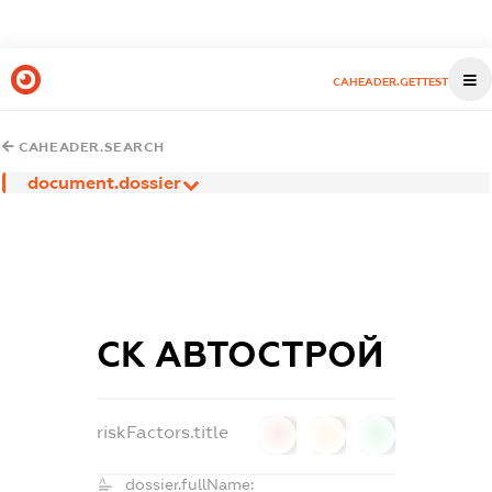
CAHEADER.GETTEST
CAHEADER.SEARCH
document.dossier
СК АВТОСТРОЙ
riskFactors.title
0
0
0
dossier.fullName: