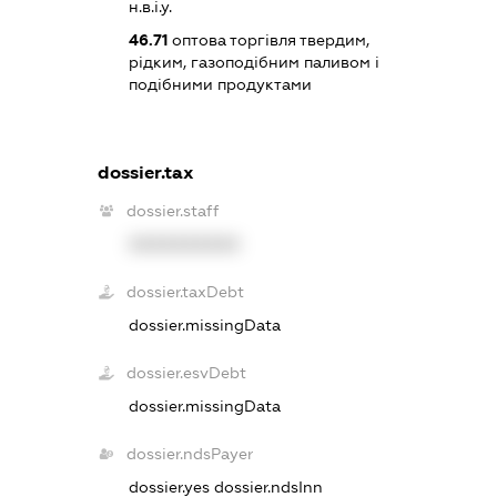
н.в.і.у.
46.71
оптова торгівля твердим,
рідким, газоподібним паливом і
подібними продуктами
dossier.tax
dossier.staff
XXXXXXXXXX
dossier.taxDebt
dossier.missingData
dossier.esvDebt
dossier.missingData
dossier.ndsPayer
dossier.yes
dossier.ndsInn