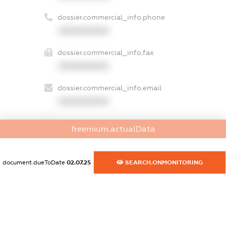
dossier.commercial_info.phone
XXXXXXXXXX
dossier.commercial_info.fax
XXXXXXXXXX
dossier.commercial_info.email
XXXXXXXXXX
dossier.commercial_info.website
freemium.actualData
XXXXXXXXXX
dossier.commercial_info.activity
document.dueToDate
02.07.25
SEARCH.ONMONITORING
XXXXXXXXXX
freemium.exampleText_1
freemium.exampleText_2