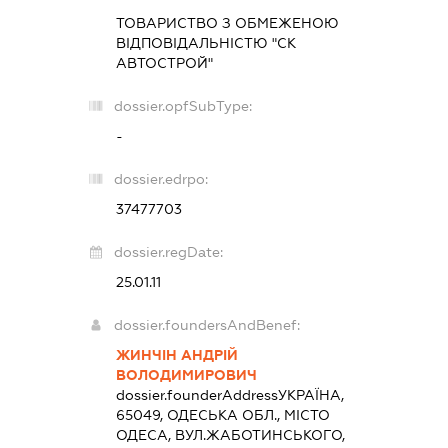
ТОВАРИСТВО З ОБМЕЖЕНОЮ
ВІДПОВІДАЛЬНІСТЮ "СК
АВТОСТРОЙ"
dossier.opfSubType:
-
dossier.edrpo:
37477703
dossier.regDate:
25.01.11
dossier.foundersAndBenef:
ЖИНЧІН АНДРІЙ
ВОЛОДИМИРОВИЧ
dossier.founderAddress
УКРАЇНА,
65049, ОДЕСЬКА ОБЛ., МІСТО
ОДЕСА, ВУЛ.ЖАБОТИНСЬКОГО,