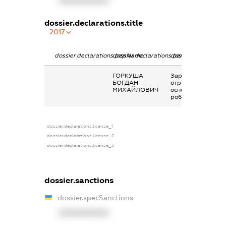
XXXXXXXXXX
dossier.declarations.title
2017
dossier.declarations.pepName
dossier.declarations.personName
dossier.declaratio
ГОРКУША
Заробітна плата
БОГДАН
отримана за
МИХАЙЛОВИЧ
основним місцем
роботи
dossier.declarations.license_1
dossier.declarations.license_2
dossier.declarations.license_3
dossier.sanctions
dossier.specSanctions
XXXXXXXXXX