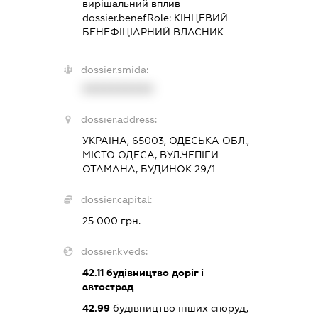
вирішальний вплив
dossier.benefRole:
КІНЦЕВИЙ
БЕНЕФІЦІАРНИЙ ВЛАСНИК
dossier.smida:
XXXXXXXXXX
dossier.address:
УКРАЇНА, 65003, ОДЕСЬКА ОБЛ.,
МІСТО ОДЕСА, ВУЛ.ЧЕПІГИ
ОТАМАНА, БУДИНОК 29/1
dossier.capital:
25 000 грн.
dossier.kveds:
42.11
будівництво доріг і
автострад
42.99
будівництво інших споруд,