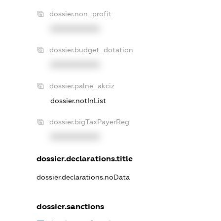
dossier.non_profit
XXXXXXXXXX
dossier.budget_dotation
XXXXXXXXXX
dossier.palne_akciz
dossier.notInList
dossier.bigTaxPayerReg
XXXXXXXXXX
dossier.declarations.title
dossier.declarations.noData
dossier.sanctions