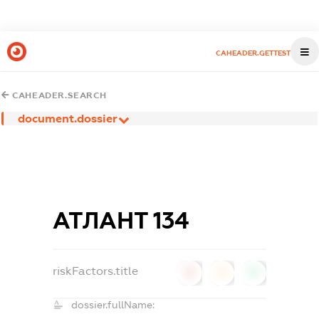
CAHEADER.GETTEST
CAHEADER.SEARCH
document.dossier
АТЛАНТ 134
riskFactors.title
0
0
0
dossier.fullName: