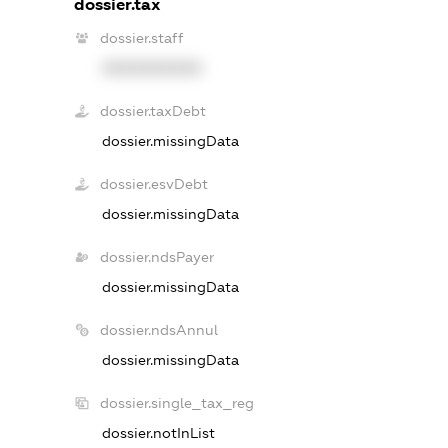
dossier.tax
dossier.staff
XXXXXXXXXX
dossier.taxDebt
dossier.missingData
dossier.esvDebt
dossier.missingData
dossier.ndsPayer
dossier.missingData
dossier.ndsAnnul
dossier.missingData
dossier.single_tax_reg
dossier.notInList