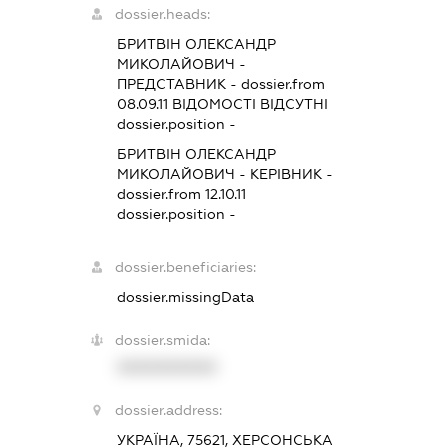
dossier.heads:
БРИТВІН ОЛЕКСАНДР
МИКОЛАЙОВИЧ
-
ПРЕДСТАВНИК
- dossier.from
08.09.11
ВІДОМОСТІ ВІДСУТНІ
dossier.position -
БРИТВІН ОЛЕКСАНДР
МИКОЛАЙОВИЧ
-
КЕРІВНИК
-
dossier.from 12.10.11
dossier.position -
dossier.beneficiaries:
dossier.missingData
dossier.smida:
XXXXXXXXXX
dossier.address:
УКРАЇНА, 75621, ХЕРСОНСЬКА