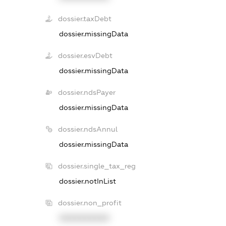
dossier.taxDebt
dossier.missingData
dossier.esvDebt
dossier.missingData
dossier.ndsPayer
dossier.missingData
dossier.ndsAnnul
dossier.missingData
dossier.single_tax_reg
dossier.notInList
dossier.non_profit
XXXXXXXXXX