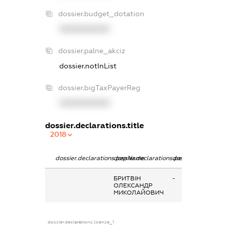
dossier.budget_dotation
XXXXXXXXXX
dossier.palne_akciz
dossier.notInList
dossier.bigTaxPayerReg
XXXXXXXXXX
dossier.declarations.title
2018
dossier.declarations.pepName
dossier.declarations.personName
dossier.declaratio
БРИТВІН
-
ОЛЕКСАНДР
МИКОЛАЙОВИЧ
dossier.declarations.license_1