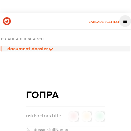
CAHEADER.GETTEST
CAHEADER.SEARCH
document.dossier
ГОПРА
riskFactors.title
0
0
0
dossier.fullName: