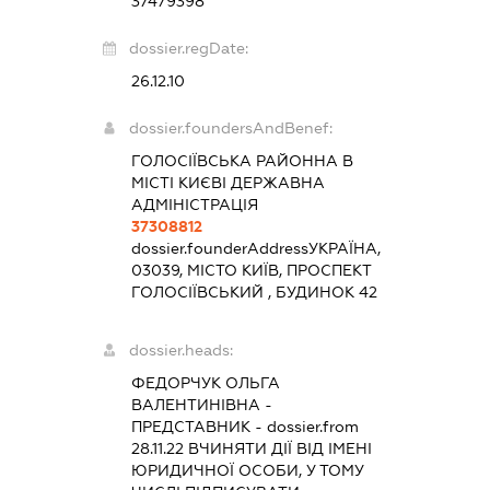
37479398
dossier.regDate:
26.12.10
dossier.foundersAndBenef:
ГОЛОСІЇВСЬКА РАЙОННА В
МІСТІ КИЄВІ ДЕРЖАВНА
АДМІНІСТРАЦІЯ
37308812
dossier.founderAddress
УКРАЇНА,
03039, МІСТО КИЇВ, ПРОСПЕКТ
ГОЛОСІЇВСЬКИЙ , БУДИНОК 42
dossier.heads:
ФЕДОРЧУК ОЛЬГА
ВАЛЕНТИНІВНА
-
ПРЕДСТАВНИК
- dossier.from
28.11.22
ВЧИНЯТИ ДІЇ ВІД ІМЕНІ
ЮРИДИЧНОЇ ОСОБИ, У ТОМУ