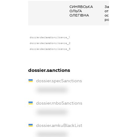
СИНЯВСЬКА
Заробітна плата
ОЛЬГА
отримана за
ОЛЕГІВНА
основним місцем
роботи
dossier.declarations.license_1
dossier.declarations.license_2
dossier.declarations.license_3
dossier.sanctions
dossier.specSanctions
XXXXXXXXXX
dossier.rnboSanctions
XXXXXXXXXX
dossier.amkuBlackList
XXXXXXXXXX