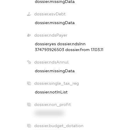
dossier.missingData
dossier.esvDebt
dossier.missingData
dossier.ndsPayer
dossier.yes
dossier.ndsInn
374793926503
dossier.from 17.03.11
dossier.ndsAnnul
dossier.missingData
dossier.single_tax_reg
dossier.notInList
dossier.non_profit
XXXXXXXXXX
dossier.budget_dotation