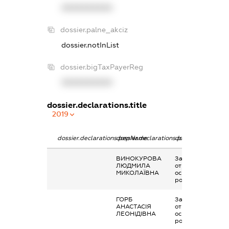
XXXXXXXXXX
dossier.palne_akciz
dossier.notInList
dossier.bigTaxPayerReg
XXXXXXXXXX
dossier.declarations.title
2019
dossier.declarations.pepName
dossier.declarations.personName
dossier.declaratio
ВИНОКУРОВА
Заробітна плата
ЛЮДМИЛА
отримана за
МИКОЛАЇВНА
основним місцем
роботи
ГОРБ
Заробітна плата
АНАСТАСІЯ
отримана за
ЛЕОНІДІВНА
основним місцем
роботи