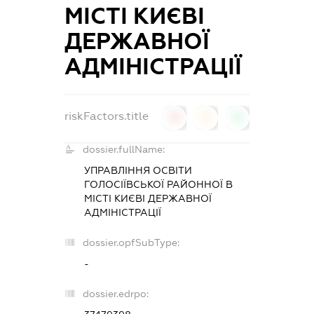
МІСТІ КИЄВІ
ДЕРЖАВНОЇ
АДМІНІСТРАЦІЇ
riskFactors.title
0
0
0
dossier.fullName:
УПРАВЛІННЯ ОСВІТИ
ГОЛОСІЇВСЬКОЇ РАЙОННОЇ В
МІСТІ КИЄВІ ДЕРЖАВНОЇ
АДМІНІСТРАЦІЇ
dossier.opfSubType:
-
dossier.edrpo: