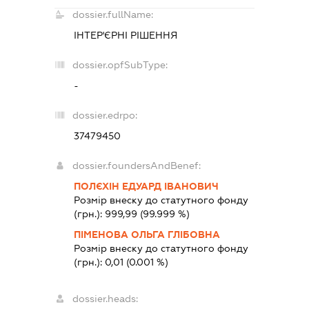
dossier.fullName:
ІНТЕР'ЄРНІ РІШЕННЯ
dossier.opfSubType:
-
dossier.edrpo:
37479450
dossier.foundersAndBenef:
ПОЛЄХІН ЕДУАРД ІВАНОВИЧ
Розмір внеску до статутного фонду
(грн.):
999,99
(99.999 %)
ПІМЕНОВА ОЛЬГА ГЛІБОВНА
Розмір внеску до статутного фонду
(грн.):
0,01
(0.001 %)
dossier.heads: