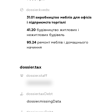
dossier.kveds:
31.01
виробництво меблів для офісів
і підприємств торгівлі
41.20
будівництво житлових і
нежитлових будівель
95.24
ремонт меблів і домашнього
начиння
dossier.tax
dossier.staff
XXXXXXXXXX
dossier.taxDebt
dossier.missingData
dossier.esvDebt