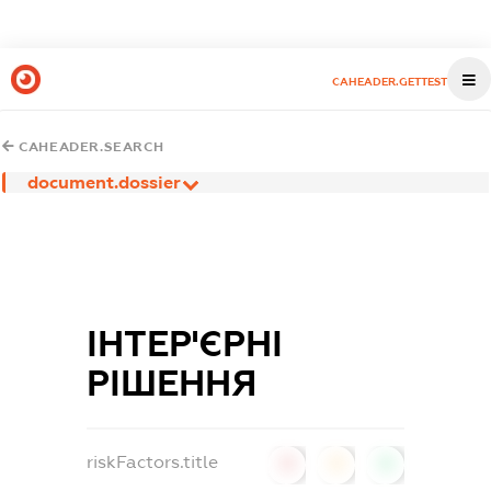
CAHEADER.GETTEST
CAHEADER.SEARCH
document.dossier
ІНТЕР'ЄРНІ
РІШЕННЯ
riskFactors.title
0
0
0