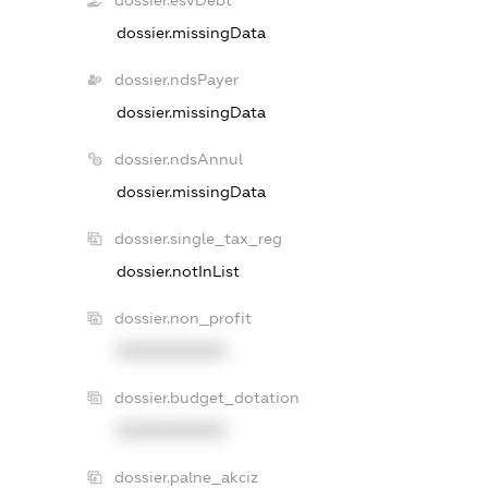
dossier.missingData
dossier.ndsPayer
dossier.missingData
dossier.ndsAnnul
dossier.missingData
dossier.single_tax_reg
dossier.notInList
dossier.non_profit
XXXXXXXXXX
dossier.budget_dotation
XXXXXXXXXX
dossier.palne_akciz