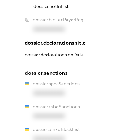
dossier.notInList
dossier.bigTaxPayerReg
XXXXXXXXXX
dossier.declarations.title
dossier.declarations.noData
dossier.sanctions
dossier.specSanctions
XXXXXXXXXX
dossier.rnboSanctions
XXXXXXXXXX
dossier.amkuBlackList
XXXXXXXXXX