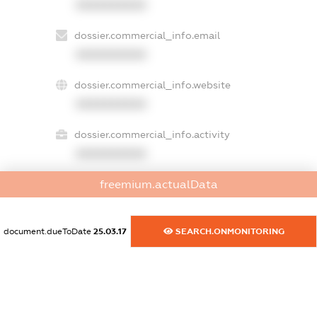
XXXXXXXXXX
dossier.commercial_info.email
XXXXXXXXXX
dossier.commercial_info.website
XXXXXXXXXX
dossier.commercial_info.activity
XXXXXXXXXX
freemium.actualData
freemium.exampleText_1
freemium.exampleText_2
document.dueToDate
25.03.17
SEARCH.ONMONITORING
freemium.anonymousPerSearch2
FREEMIUM.DETAILS
FREEMIUM.REGISTER