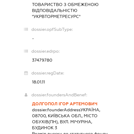
ТОВАРИСТВО З ОБМЕЖЕНОЮ
ВІДПОВІДАЛЬНІСТЮ
"УКРВТОРМЕТРЕСУРС"
dossier.opfSubType:
-
dossier.edrpo:
37479780
dossier.regDate:
18.01.11
dossier.foundersAndBenef:
ДОЛГОПОЛ ІГОР АРТЕМОВИЧ
dossier.founderAddress
УКРАЇНА,
08700, КИЇВСЬКА ОБЛ., МІСТО
ОБУХІВ(ПН), ВУЛ. МІЧУРІНА,
БУДИНОК 3
Розмір внеску до статутного фонду