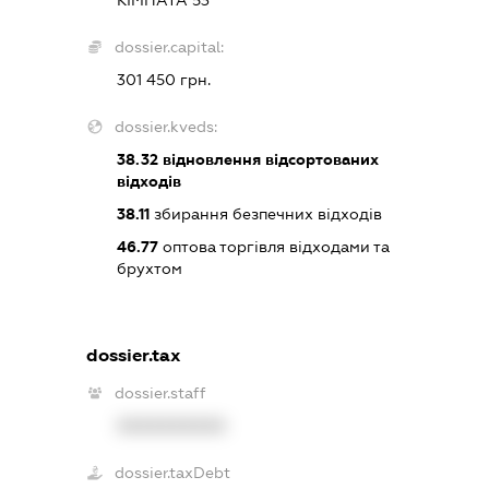
КІМНАТА 53
dossier.capital:
301 450 грн.
dossier.kveds:
38.32
відновлення відсортованих
відходів
38.11
збирання безпечних відходів
46.77
оптова торгівля відходами та
брухтом
dossier.tax
dossier.staff
XXXXXXXXXX
dossier.taxDebt