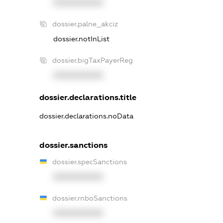
XXXXXXXXXX
dossier.palne_akciz
dossier.notInList
dossier.bigTaxPayerReg
XXXXXXXXXX
dossier.declarations.title
dossier.declarations.noData
dossier.sanctions
dossier.specSanctions
XXXXXXXXXX
dossier.rnboSanctions
XXXXXXXXXX