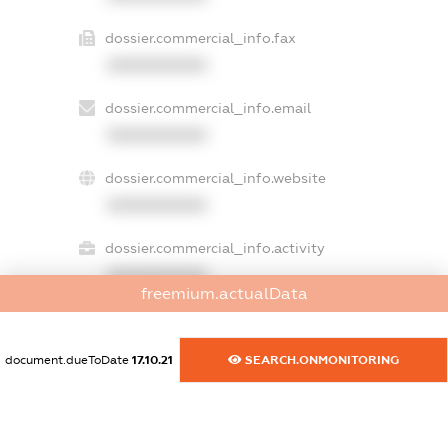
dossier.commercial_info.fax
XXXXXXXXXX
dossier.commercial_info.email
XXXXXXXXXX
dossier.commercial_info.website
XXXXXXXXXX
dossier.commercial_info.activity
XXXXXXXXXX
freemium.actualData
document.dueToDate
17.10.21
SEARCH.ONMONITORING
freemium.exampleText_1
freemium.exampleText_2
freemium.anonymousPerSearch2
FREEMIUM.DETAILS