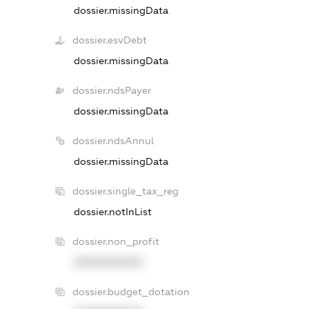
dossier.missingData
dossier.esvDebt
dossier.missingData
dossier.ndsPayer
dossier.missingData
dossier.ndsAnnul
dossier.missingData
dossier.single_tax_reg
dossier.notInList
dossier.non_profit
XXXXXXXXXX
dossier.budget_dotation