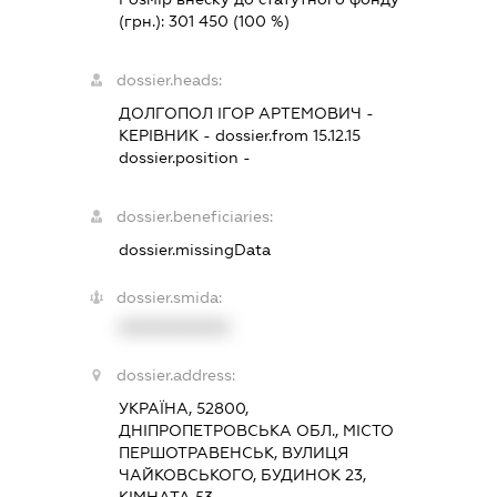
(грн.):
301 450
(100 %)
dossier.heads:
ДОЛГОПОЛ ІГОР АРТЕМОВИЧ
-
КЕРІВНИК
- dossier.from 15.12.15
dossier.position -
dossier.beneficiaries:
dossier.missingData
dossier.smida:
XXXXXXXXXX
dossier.address:
УКРАЇНА, 52800,
ДНІПРОПЕТРОВСЬКА ОБЛ., МІСТО
ПЕРШОТРАВЕНСЬК, ВУЛИЦЯ
ЧАЙКОВСЬКОГО, БУДИНОК 23,