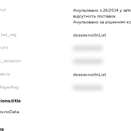
nul
Анульовано з 26.05.14 у зв'я
вiдсутнiсть поставок
Анульовано за рiшенням к
_tax_reg
dossier.notInList
ofit
XXXXXXXXXX
t_dotation
XXXXXXXXXX
akciz
dossier.notInList
xPayerReg
XXXXXXXXXX
ions.title
ons.noData
ns