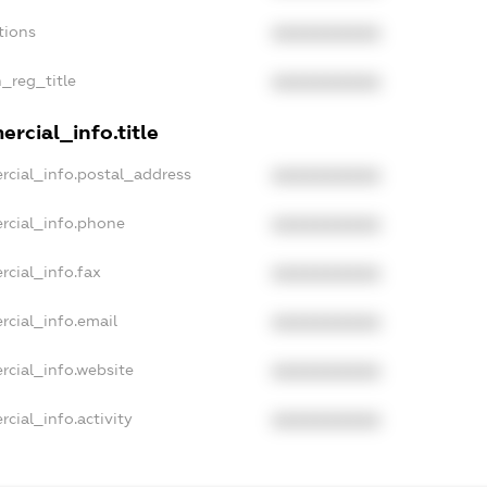
tions
XXXXXXXXXX
n_reg_title
XXXXXXXXXX
rcial_info.title
rcial_info.postal_address
XXXXXXXXXX
rcial_info.phone
XXXXXXXXXX
rcial_info.fax
XXXXXXXXXX
rcial_info.email
XXXXXXXXXX
rcial_info.website
XXXXXXXXXX
cial_info.activity
XXXXXXXXXX