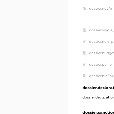
dossier.ndsAn
dossier.single
dossier.non_pr
dossier.budge
dossier.palne_
dossier.bigTa
dossier.declarat
dossier.declarati
dossier.sanctio