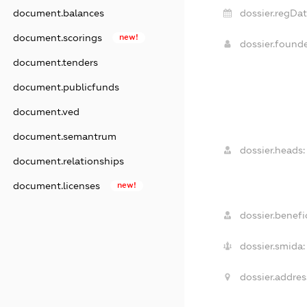
dossier.regDat
document.balances
document.scorings
new!
dossier.found
document.tenders
document.publicfunds
document.ved
document.semantrum
dossier.heads:
document.relationships
document.licenses
new!
dossier.benefic
dossier.smida:
dossier.addres