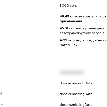
:
1 000 грн.
46.49
оптова торгівля інши
призначення
45.31
оптова торгівля детал
автотранспортних засобів
47.19
інші види роздрібної т
магазинах
XXXXXXXXXX
bt
dossier.missingData
bt
dossier.missingData
yer
dossier.missingData