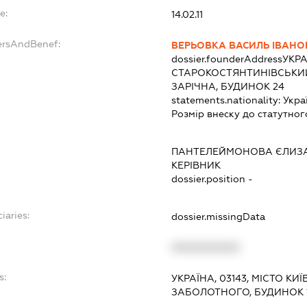
e:
14.02.11
ersAndBenef:
ВЕРЬОВКА ВАСИЛЬ ІВАНО
dossier.founderAddress
УКРА
СТАРОКОСТЯНТИНІВСЬКИЙ
ЗАРІЧНА, БУДИНОК 24
statements.nationality:
Укра
Розмір внеску до статутног
ПАНТЕЛЕЙМОНОВА ЄЛИЗА
КЕРІВНИК
dossier.position -
iaries:
dossier.missingData
XXXXXXXXXX
s:
УКРАЇНА, 03143, МІСТО КИ
ЗАБОЛОТНОГО, БУДИНОК 1