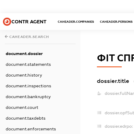
CONTR AGENT
CAHEADER.COMPANIES
CAHEADER.PERSONS
CAHEADER.SEARCH
document.dossier
ФІТ СП
document.statements
document.history
dossier.title
document.inspections
dossier.fullNa
document.bankruptcy
document.court
dossier.opfSu
document.taxdebts
dossier.edrpo:
document.enforcements