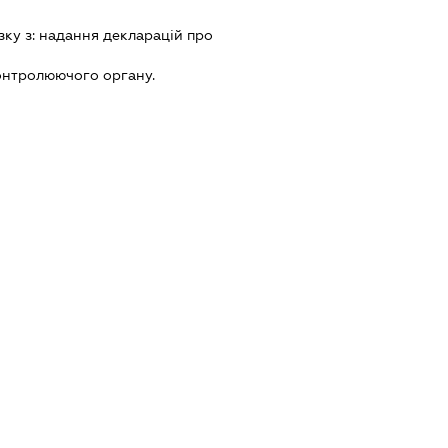
зку з:
надання декларацiй про
онтролюючого органу.