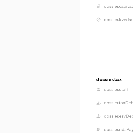
dossier.capital
dossier.kveds:
dossier.tax
dossier.staff
dossier.taxDe
dossier.esvDe
dossier.ndsPa