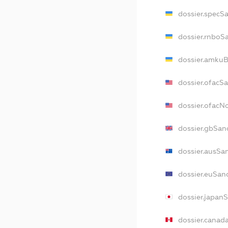
dossier.specS
dossier.rnboS
dossier.amkuB
dossier.ofacS
dossier.ofac
dossier.gbSan
dossier.ausSa
dossier.euSan
dossier.japan
dossier.canad