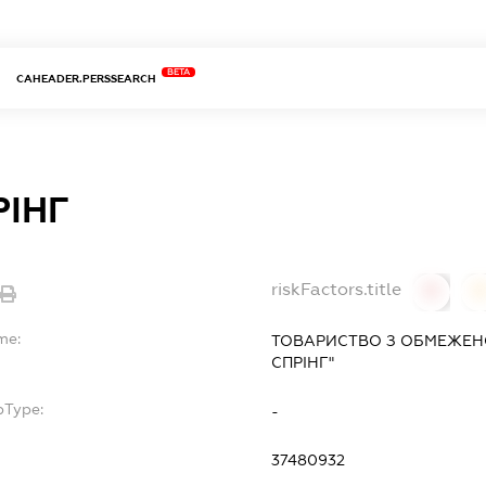
BETA
CAHEADER.PERSSEARCH
РІНГ
riskFactors.title
0
0
me:
ТОВАРИСТВО З ОБМЕЖЕНО
СПРІНГ"
bType:
-
37480932