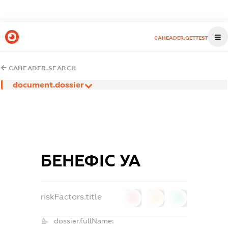
CAHEADER.GETTEST
CAHEADER.SEARCH
document.dossier
БЕНЕФІС УА
riskFactors.title
0
0
0
dossier.fullName: