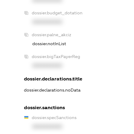
dossier.budget_dotation
XXXXXXXXXX
dossier.palne_akciz
dossier.notInList
dossier.bigTaxPayerReg
XXXXXXXXXX
dossier.declarations.title
dossier.declarations.noData
dossier.sanctions
dossier.specSanctions
XXXXXXXXXX