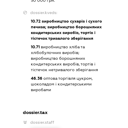
50 000 грн.
dossier.kveds:
10.72
виробництво сухарів і сухого
печива; виробництво борошняних
кондитерських виробів, тортів і
тістечок тривалого зберігання
10.71
виробництво хліба та
хлібобулочних виробів;
виробництво борошняних
кондитерських виробів, тортів і
тістечок нетривалого зберігання
46.36
оптова торгівля цукром,
шоколадом і кондитерськими
виробами
dossier.tax
dossier.staff