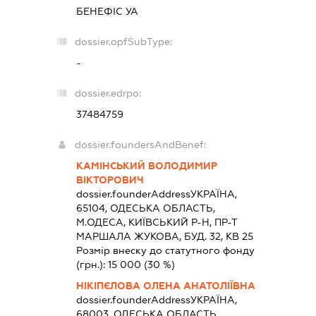
БЕНЕФІС УА
dossier.opfSubType:
-
dossier.edrpo:
37484759
dossier.foundersAndBenef:
КАМІНСЬКИЙ ВОЛОДИМИР
ВІКТОРОВИЧ
dossier.founderAddress
УКРАЇНА,
65104, ОДЕСЬКА ОБЛАСТЬ,
М.ОДЕСА, КИЇВСЬКИЙ Р-Н, ПР-Т
МАРШАЛА ЖУКОВА, БУД. 32, КВ 25
Розмір внеску до статутного фонду
(грн.):
15 000
(30 %)
НІКІПЄЛОВА ОЛЕНА АНАТОЛІЇВНА
dossier.founderAddress
УКРАЇНА,
68003, ОДЕСЬКА ОБЛАСТЬ,