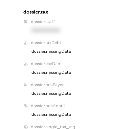
dossier.tax
dossier.staff
XXXXXXXXXX
dossier.taxDebt
dossier.missingData
dossier.esvDebt
dossier.missingData
dossier.ndsPayer
dossier.missingData
dossier.ndsAnnul
dossier.missingData
dossier.single_tax_reg