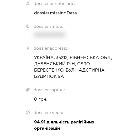
dossier.beneficiaries:
dossier.missingData
dossier.smida:
XXXXXXXXXX
dossier.address:
УКРАЇНА, 35212, РІВНЕНСЬКА ОБЛ.,
ДУБЕНСЬКИЙ Р-Н, СЕЛО
БЕРЕСТЕЧКО, ВУЛ.НАДСТИРНА,
БУДИНОК 9А
dossier.capital:
0 грн.
dossier.kveds:
94.91
діяльність релігійних
організацій