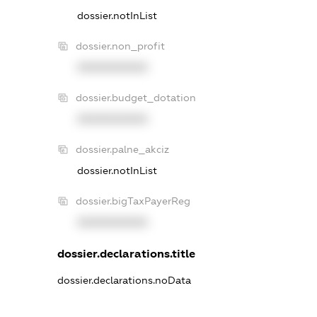
dossier.notInList
dossier.non_profit
XXXXXXXXXX
dossier.budget_dotation
XXXXXXXXXX
dossier.palne_akciz
dossier.notInList
dossier.bigTaxPayerReg
XXXXXXXXXX
dossier.declarations.title
dossier.declarations.noData