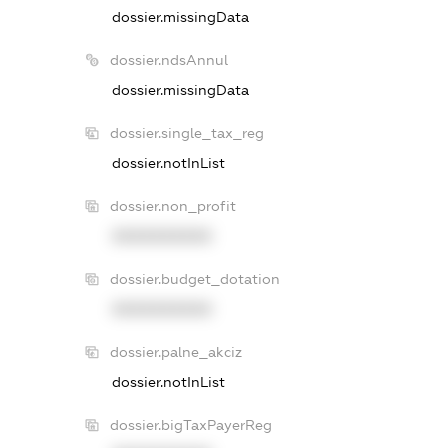
dossier.missingData
dossier.ndsAnnul
dossier.missingData
dossier.single_tax_reg
dossier.notInList
dossier.non_profit
XXXXXXXXXX
dossier.budget_dotation
XXXXXXXXXX
dossier.palne_akciz
dossier.notInList
dossier.bigTaxPayerReg