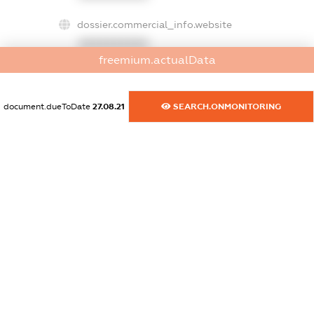
dossier.commercial_info.website
XXXXXXXXXX
freemium.actualData
dossier.commercial_info.activity
XXXXXXXXXX
document.dueToDate
27.08.21
SEARCH.ONMONITORING
freemium.exampleText_1
freemium.exampleText_2
freemium.anonymousPerSearch2
FREEMIUM.DETAILS
FREEMIUM.REGISTER