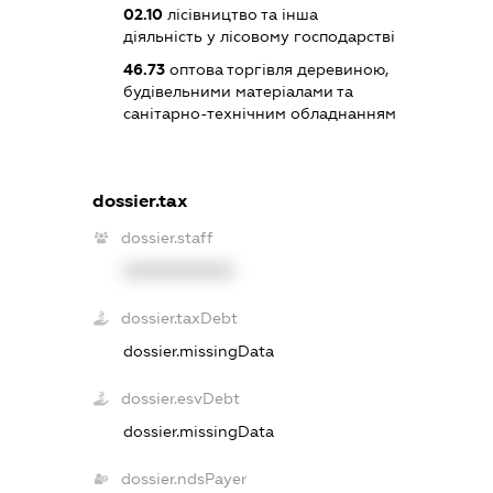
02.10
лісівництво та інша
діяльність у лісовому господарстві
46.73
оптова торгівля деревиною,
будівельними матеріалами та
санітарно-технічним обладнанням
dossier.tax
dossier.staff
XXXXXXXXXX
dossier.taxDebt
dossier.missingData
dossier.esvDebt
dossier.missingData
dossier.ndsPayer