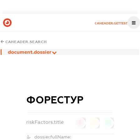
CAHEADER.GETTEST
CAHEADER.SEARCH
document.dossier
ФОРЕСТУР
riskFactors.title
0
0
0
dossier.fullName: