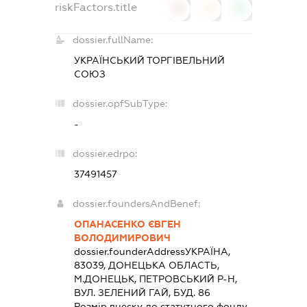
riskFactors.title
0
0
0
dossier.fullName:
УКРАЇНСЬКИЙ ТОРГІВЕЛЬНИЙ
СОЮЗ
dossier.opfSubType:
-
dossier.edrpo:
37491457
dossier.foundersAndBenef:
ОПАНАСЕНКО ЄВГЕН
ВОЛОДИМИРОВИЧ
dossier.founderAddress
УКРАЇНА,
83039, ДОНЕЦЬКА ОБЛАСТЬ,
М.ДОНЕЦЬК, ПЕТРОВСЬКИЙ Р-Н,
ВУЛ. ЗЕЛЕНИЙ ГАЙ, БУД. 86
Розмір внеску до статутного фонду