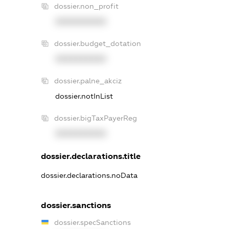
dossier.non_profit
XXXXXXXXXX
dossier.budget_dotation
XXXXXXXXXX
dossier.palne_akciz
dossier.notInList
dossier.bigTaxPayerReg
XXXXXXXXXX
dossier.declarations.title
dossier.declarations.noData
dossier.sanctions
dossier.specSanctions