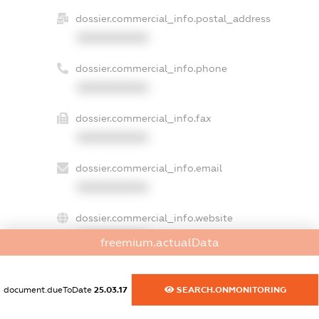
dossier.commercial_info.postal_address
XXXXXXXXXX
dossier.commercial_info.phone
XXXXXXXXXX
dossier.commercial_info.fax
XXXXXXXXXX
dossier.commercial_info.email
XXXXXXXXXX
dossier.commercial_info.website
XXXXXXXXXX
freemium.actualData
dossier.commercial_info.activity
XXXXXXXXXX
document.dueToDate
25.03.17
SEARCH.ONMONITORING