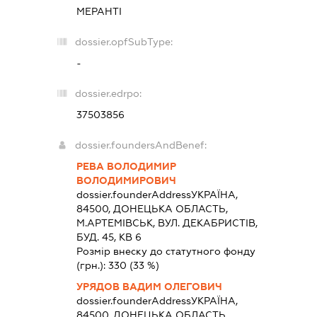
МЕРАНТІ
dossier.opfSubType:
-
dossier.edrpo:
37503856
dossier.foundersAndBenef:
РЕВА ВОЛОДИМИР
ВОЛОДИМИРОВИЧ
dossier.founderAddress
УКРАЇНА,
84500, ДОНЕЦЬКА ОБЛАСТЬ,
М.АРТЕМІВСЬК, ВУЛ. ДЕКАБРИСТІВ,
БУД. 45, КВ 6
Розмір внеску до статутного фонду
(грн.):
330
(33 %)
УРЯДОВ ВАДИМ ОЛЕГОВИЧ
dossier.founderAddress
УКРАЇНА,
84500, ДОНЕЦЬКА ОБЛАСТЬ,