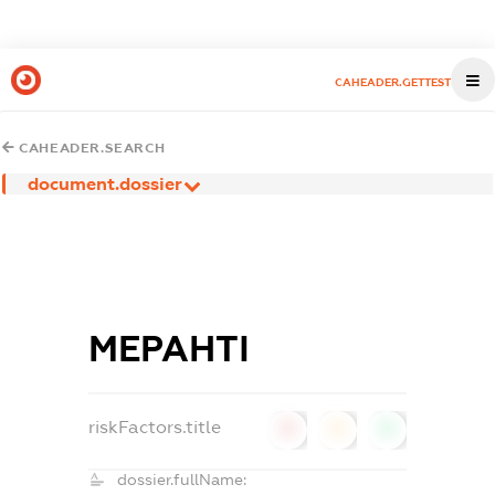
CAHEADER.GETTEST
CAHEADER.SEARCH
document.dossier
МЕРАНТІ
riskFactors.title
0
0
0
dossier.fullName: