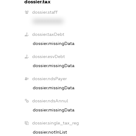
dossier.tax
dossier.staff
XXXXXXXXXX
dossier.taxDebt
dossier.missingData
dossier.esvDebt
dossier.missingData
dossier.ndsPayer
dossier.missingData
dossier.ndsAnnul
dossier.missingData
dossier.single_tax_reg
dossier.notInList