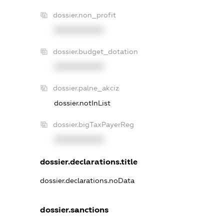
dossier.non_profit
XXXXXXXXXX
dossier.budget_dotation
XXXXXXXXXX
dossier.palne_akciz
dossier.notInList
dossier.bigTaxPayerReg
XXXXXXXXXX
dossier.declarations.title
dossier.declarations.noData
dossier.sanctions