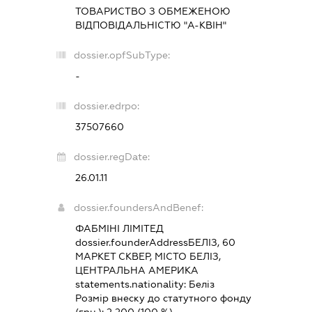
ТОВАРИСТВО З ОБМЕЖЕНОЮ
ВІДПОВІДАЛЬНІСТЮ "А-КВІН"
dossier.opfSubType:
-
dossier.edrpo:
37507660
dossier.regDate:
26.01.11
dossier.foundersAndBenef:
ФАБМІНІ ЛІМІТЕД
dossier.founderAddress
БЕЛІЗ, 60
МАРКЕТ СКВЕР, МІСТО БЕЛІЗ,
ЦЕНТРАЛЬНА АМЕРИКА
statements.nationality:
Беліз
Розмір внеску до статутного фонду
(грн.):
2 200
(100 %)