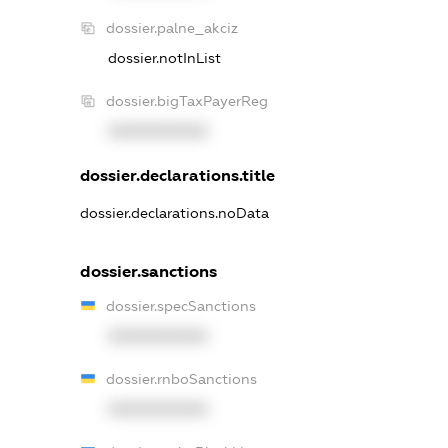
dossier.palne_akciz
dossier.notInList
dossier.bigTaxPayerReg
XXXXXXXXXX
dossier.declarations.title
dossier.declarations.noData
dossier.sanctions
dossier.specSanctions
XXXXXXXXXX
dossier.rnboSanctions
XXXXXXXXXX