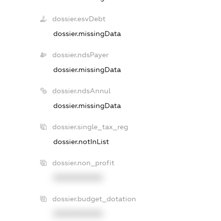
dossier.esvDebt
dossier.missingData
dossier.ndsPayer
dossier.missingData
dossier.ndsAnnul
dossier.missingData
dossier.single_tax_reg
dossier.notInList
dossier.non_profit
XXXXXXXXXX
dossier.budget_dotation
XXXXXXXXXX