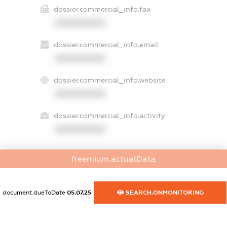
dossier.commercial_info.fax
XXXXXXXXXX
dossier.commercial_info.email
XXXXXXXXXX
dossier.commercial_info.website
XXXXXXXXXX
dossier.commercial_info.activity
XXXXXXXXXX
freemium.actualData
freemium.exampleText_1
freemium.exampleText_2
freemium.anonymousPerSearch2
document.dueToDate
05.07.25
SEARCH.ONMONITORING
FREEMIUM.DETAILS
FREEMIUM.REGISTER