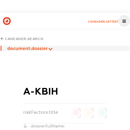
CAHEADER.GETTEST
CAHEADER.SEARCH
document.dossier
А-КВІН
riskFactors.title
0
0
0
dossier.fullName: