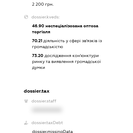
2 200 грн.
dossier.kveds:
46.90
неспеціалізована оптова
торгівля
70.21
діяльність у сфері зв'язків із
громадськістю
73.20
дослідження кон'юнктури
ринку та виявлення громадської
думки
dossier.tax
dossier.staff
XXXXXXXXXX
dossier.taxDebt
dossier.missingData