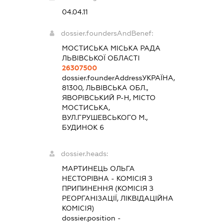
04.04.11
dossier.foundersAndBenef:
МОСТИСЬКА МІСЬКА РАДА
ЛЬВІВСЬКОЇ ОБЛАСТІ
26307500
dossier.founderAddress
УКРАЇНА,
81300, ЛЬВІВСЬКА ОБЛ.,
ЯВОРІВСЬКИЙ Р-Н, МІСТО
МОСТИСЬКА,
ВУЛ.ГРУШЕВСЬКОГО М.,
БУДИНОК 6
dossier.heads:
МАРТИНЕЦЬ ОЛЬГА
НЕСТОРІВНА
-
КОМІСІЯ З
ПРИПИНЕННЯ (КОМІСІЯ З
РЕОРГАНІЗАЦІЇ, ЛІКВІДАЦІЙНА
КОМІСІЯ)
dossier.position -