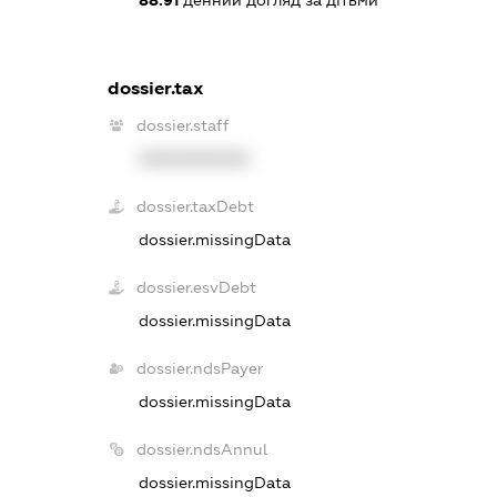
dossier.tax
dossier.staff
XXXXXXXXXX
dossier.taxDebt
dossier.missingData
dossier.esvDebt
dossier.missingData
dossier.ndsPayer
dossier.missingData
dossier.ndsAnnul
dossier.missingData