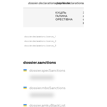
dossier.declarations.pepName
dossier.declarations.personName
dossier.declarati
КУЦІЛЬ
Заробітна плата
ГАЛИНА
отримана за
ОРЕСТІВНА
основним місцем
роботи
dossier.declarations.license_1
dossier.declarations.license_2
dossier.declarations.license_3
dossier.sanctions
dossier.specSanctions
XXXXXXXXXX
dossier.rnboSanctions
XXXXXXXXXX
dossier.amkuBlackList