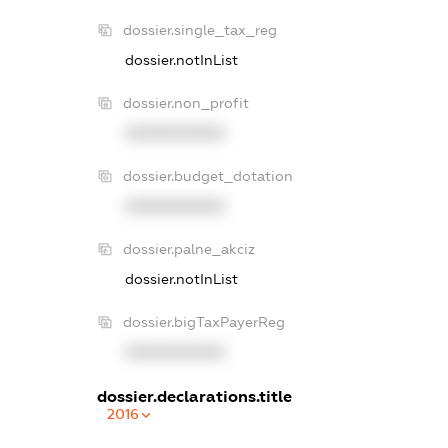
dossier.single_tax_reg
dossier.notInList
dossier.non_profit
XXXXXXXXXX
dossier.budget_dotation
XXXXXXXXXX
dossier.palne_akciz
dossier.notInList
dossier.bigTaxPayerReg
XXXXXXXXXX
dossier.declarations.title
2016