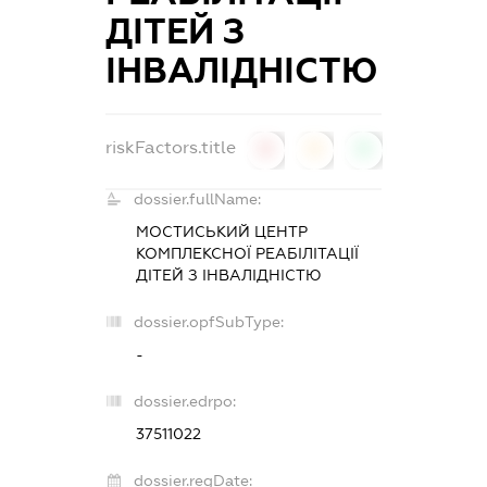
ДІТЕЙ З
ІНВАЛІДНІСТЮ
riskFactors.title
0
0
0
dossier.fullName:
МОСТИСЬКИЙ ЦЕНТР
КОМПЛЕКСНОЇ РЕАБІЛІТАЦІЇ
ДІТЕЙ З ІНВАЛІДНІСТЮ
dossier.opfSubType:
-
dossier.edrpo:
37511022
dossier.regDate: