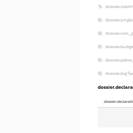
dossier.ndsA
dossier.singl
dossier.non_p
dossier.budg
dossier.palne
dossier.bigT
dossier.declara
dossier.declara