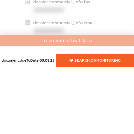
dossier.commercial_info.fax
XXXXXXXXXX
dossier.commercial_info.email
XXXXXXXXXX
freemium.actualData
dossier.commercial_info.website
XXXXXXXXXX
document.dueToDate
03.09.25
SEARCH.ONMONITORING
dossier.commercial_info.activity
XXXXXXXXXX
freemium.exampleText_1
freemium.exampleText_2
freemium.anonymousPerSearch2
FREEMIUM.DETAILS
FREEMIUM.REGISTER