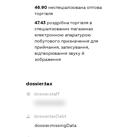
46.90
неспеціалізована оптова
торгівля
47.43
роздрібна торгівля в
спеціалізованих магазинах
електронною апаратурою
побутового призначення для
приймання, записування,
відтворювання звуку й
зображення
dossier.tax
dossier.staff
XXXXXXXXXX
dossier.taxDebt
dossier.missingData