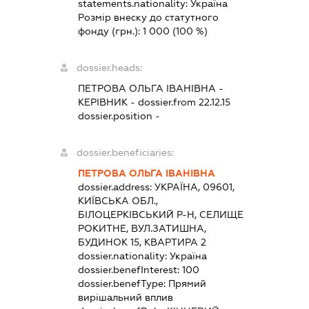
statements.nationality:
Україна
Розмір внеску до статутного
фонду (грн.):
1 000
(100 %)
dossier.heads:
ПЕТРОВА ОЛЬГА ІВАНІВНА
-
КЕРІВНИК
- dossier.from 22.12.15
dossier.position -
dossier.beneficiaries:
ПЕТРОВА ОЛЬГА ІВАНІВНА
dossier.address:
УКРАЇНА, 09601,
КИЇВСЬКА ОБЛ.,
БІЛОЦЕРКІВСЬКИЙ Р-Н, СЕЛИЩЕ
РОКИТНЕ, ВУЛ.ЗАТИШНА,
БУДИНОК 15, КВАРТИРА 2
dossier.nationality:
Україна
dossier.benefInterest:
100
dossier.benefType:
Прямий
вирішальний вплив