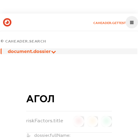
CAHEADER.GETTEST
CAHEADER.SEARCH
document.dossier
АГОЛ
riskFactors.title
0
0
0
dossier.fullName: