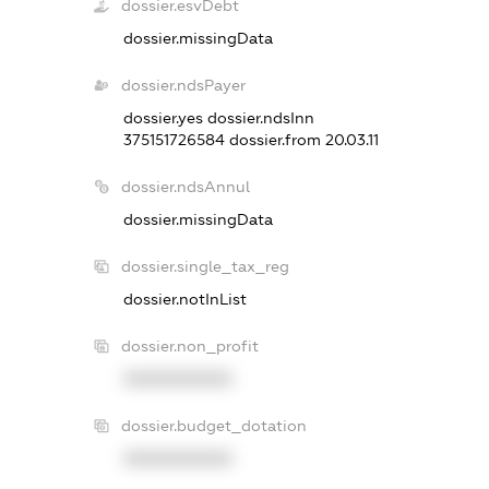
dossier.esvDebt
dossier.missingData
dossier.ndsPayer
dossier.yes
dossier.ndsInn
375151726584
dossier.from 20.03.11
dossier.ndsAnnul
dossier.missingData
dossier.single_tax_reg
dossier.notInList
dossier.non_profit
XXXXXXXXXX
dossier.budget_dotation
XXXXXXXXXX