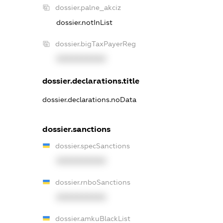
dossier.palne_akciz
dossier.notInList
dossier.bigTaxPayerReg
XXXXXXXXXX
dossier.declarations.title
dossier.declarations.noData
dossier.sanctions
dossier.specSanctions
XXXXXXXXXX
dossier.rnboSanctions
XXXXXXXXXX
dossier.amkuBlackList