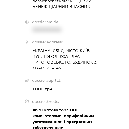
dossier.benefRole:
КІНЦЕВИЙ
БЕНЕФІЦІАРНИЙ ВЛАСНИК
dossier.smida:
XXXXXXXXXX
dossier.address:
УКРАЇНА, 03110, МІСТО КИЇВ,
ВУЛИЦЯ ОЛЕКСАНДРА
ПИРОГОВСЬКОГО, БУДИНОК 3,
КВАРТИРА 45
dossier.capital:
1 000 грн.
dossier.kveds:
46.51
оптова торгівля
комп'ютерами, периферійним
устаткованням і програмним
забезпеченням