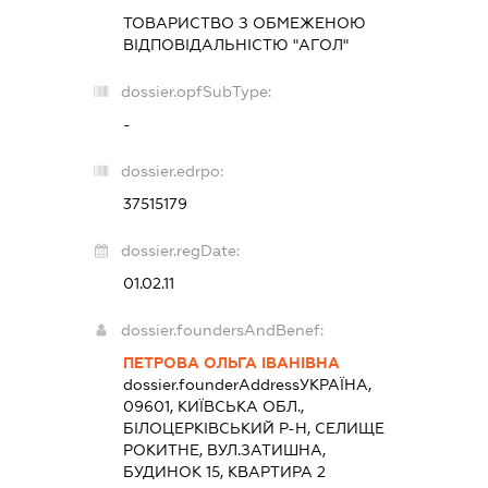
ТОВАРИСТВО З ОБМЕЖЕНОЮ
ВІДПОВІДАЛЬНІСТЮ "АГОЛ"
dossier.opfSubType:
-
dossier.edrpo:
37515179
dossier.regDate:
01.02.11
dossier.foundersAndBenef:
ПЕТРОВА ОЛЬГА ІВАНІВНА
dossier.founderAddress
УКРАЇНА,
09601, КИЇВСЬКА ОБЛ.,
БІЛОЦЕРКІВСЬКИЙ Р-Н, СЕЛИЩЕ
РОКИТНЕ, ВУЛ.ЗАТИШНА,
БУДИНОК 15, КВАРТИРА 2