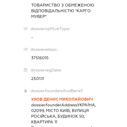
ТОВАРИСТВО З ОБМЕЖЕНОЮ
ВІДПОВІДАЛЬНІСТЮ "КАРГО
МУВЕР"
dossier.opfSubType:
-
dossier.edrpo:
37516015
dossier.regDate:
23.01.11
dossier.foundersAndBenef:
УХОВ ДЕНИС МИКОЛАЙОВИЧ
dossier.founderAddress
УКРАЇНА,
02099, МІСТО КИЇВ, ВУЛИЦЯ
РОСІЙСЬКА, БУДИНОК 50,
КВАРТИРА 11