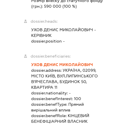
Розмір внеску до статутного фонду
(грн.):
590 000
(100 %)
dossier.heads:
УХОВ ДЕНИС МИКОЛАЙОВИЧ
-
КЕРІВНИК
dossier.position -
dossier.beneficiaries:
УХОВ ДЕНИС МИКОЛАЙОВИЧ
dossier.address:
УКРАЇНА, 02099,
МІСТО КИЇВ, ВУЛ.ЛИПИНСЬКОГО
В'ЯЧЕСЛАВА, БУДИНОК 50,
КВАРТИРА 11
dossier.nationality:
-
dossier.benefInterest:
100
dossier.benefType:
Прямий
вирішальний вплив
dossier.benefRole:
КІНЦЕВИЙ
БЕНЕФІЦІАРНИЙ ВЛАСНИК