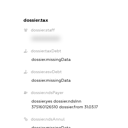
dossier.tax
dossier.staff
XXXXXXXXXX
dossier.taxDebt
dossier.missingData
dossier.esvDebt
dossier.missingData
dossier.ndsPayer
dossier.yes
dossier.ndsInn
375160126510
dossier.from 31.03.17
dossier.ndsAnnul
dossier.missingData