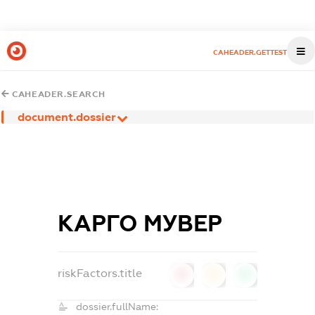
CAHEADER.GETTEST
CAHEADER.SEARCH
document.dossier
КАРГО МУВЕР
riskFactors.title
0
0
0
dossier.fullName: