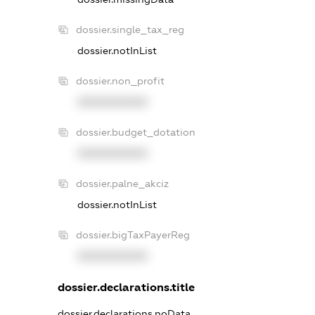
dossier.single_tax_reg
dossier.notInList
dossier.non_profit
XXXXXXXXXX
dossier.budget_dotation
XXXXXXXXXX
dossier.palne_akciz
dossier.notInList
dossier.bigTaxPayerReg
XXXXXXXXXX
dossier.declarations.title
dossier.declarations.noData