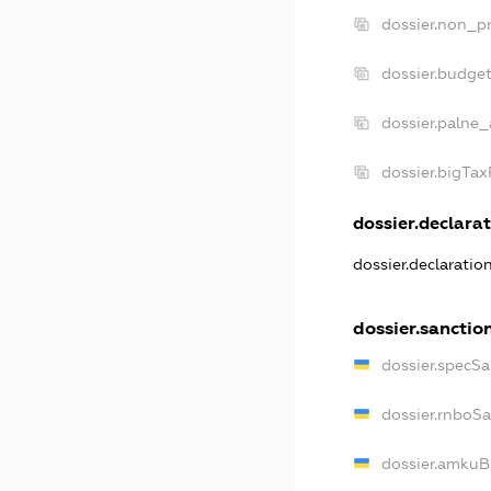
dossier.non_pr
dossier.budge
dossier.palne_
dossier.bigTa
dossier.declarat
dossier.declarati
dossier.sanctio
dossier.specS
dossier.rnboS
dossier.amkuB