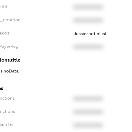
ofit
XXXXXXXXXX
t_dotation
XXXXXXXXXX
akciz
dossier.notInList
xPayerReg
XXXXXXXXXX
ions.title
ons.noData
ns
anctions
XXXXXXXXXX
anctions
XXXXXXXXXX
lackList
XXXXXXXXXX