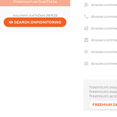
freemium.actualData
dossier.comme
document.dueToDate
29.11.22
dossier.comme
SEARCH.ONMONITORING
dossier.commer
dossier.commer
dossier.commer
dossier.commer
freemium.exa
freemium.ex
freemium.an
FREEMIUM.D