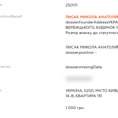
e:
23.01.11
ersAndBenef:
ЛИСАК МИКОЛА АНАТОЛІ
dossier.founderAddress
УКРА
ВЕРБИЦЬКОГО, БУДИНОК 14
Розмір внеску до статутног
ЛИСАК МИКОЛА АНАТОЛІ
dossier.position -
iaries:
dossier.missingData
XXXXXXXXXX
s:
УКРАЇНА, 02121, МІСТО К
14-В, КВАРТИРА 131
:
1 000 грн.