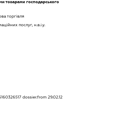
ми товарами господарського
ова торгівля
ійних послуг, н.в.і.у.
75160326517
dossier.from 29.02.12