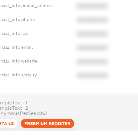
rcial_info.postal_address
XXXXXXXXXX
rcial_info.phone
XXXXXXXXXX
cial_info.fax
XXXXXXXXXX
cial_info.email
XXXXXXXXXX
cial_info.website
XXXXXXXXXX
cial_info.activity
XXXXXXXXXX
mpleText_1
ampleText_2
onymousPerSearch2
ETAILS
FREEMIUM.REGISTER