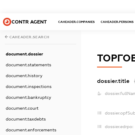
CONTR AGENT
CAHEADER.COMPANIES
CAHEADER.PERSONS
CAHEADER.SEARCH
document.dossier
ТОРГОВ
document.statements
document.history
dossier.title
document.inspections
dossier.fullNa
document.bankruptcy
document.court
dossier.opfSu
document.taxdebts
dossier.edrpo:
document.enforcements