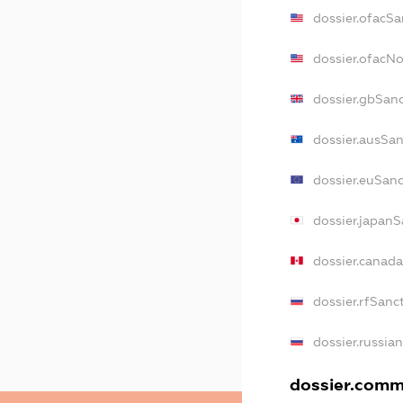
dossier.ofacSa
dossier.ofacN
dossier.gbSan
dossier.ausSa
dossier.euSan
dossier.japanS
dossier.canad
dossier.rfSanc
dossier.russia
dossier.comme