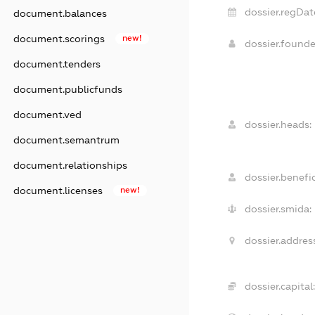
dossier.regDat
document.balances
document.scorings
new!
dossier.found
document.tenders
document.publicfunds
document.ved
dossier.heads:
document.semantrum
document.relationships
dossier.benefic
document.licenses
new!
dossier.smida:
dossier.addres
dossier.capital