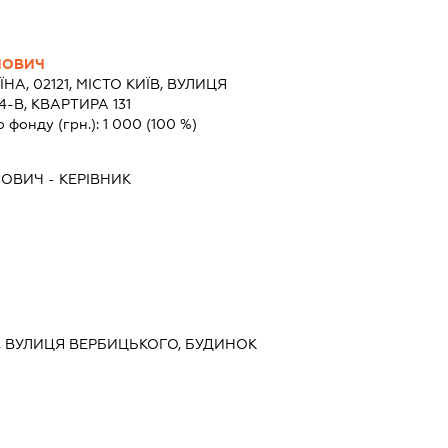
ЙОВИЧ
ЇНА, 02121, МІСТО КИЇВ, ВУЛИЦЯ
-В, КВАРТИРА 131
о фонду (грн.):
1 000
(100 %)
ЙОВИЧ
-
КЕРІВНИК
ИЇВ, ВУЛИЦЯ ВЕРБИЦЬКОГО, БУДИНОК