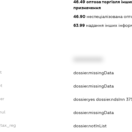
46.49
оптова торгівля інши
призначення
46.90
неспеціалізована опт
63.99
надання інших інформац
XXXXXXXXXX
t
dossier.missingData
bt
dossier.missingData
er
dossier.yes
dossier.ndsInn 3
nul
dossier.missingData
_tax_reg
dossier.notInList