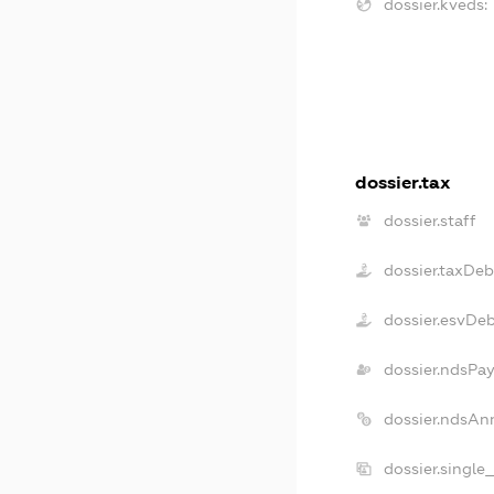
dossier.kveds:
dossier.tax
dossier.staff
dossier.taxDeb
dossier.esvDe
dossier.ndsPay
dossier.ndsAn
dossier.single