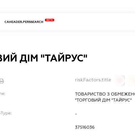
BETA
CAHEADER.PERSSEARCH
ИЙ ДІМ "ТАЙРУС"
riskFactors.title
0
0
me:
ТОВАРИСТВО З ОБМЕЖЕН
"ТОРГОВИЙ ДІМ "ТАЙРУС"
bType:
-
37516036