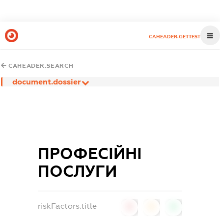
CAHEADER.GETTEST
CAHEADER.SEARCH
document.dossier
ПРОФЕСІЙНІ
ПОСЛУГИ
riskFactors.title
0
0
0