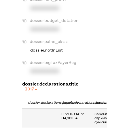
XXXXXXXXXX
dossier.budget_dotation
XXXXXXXXXX
dossier.palne_akciz
dossier.notInList
dossier.bigTaxPayerReg
XXXXXXXXXX
dossier.declarations.title
2017
dossier.declarations.pepName
dossier.declarations.personName
dossier.declarations
ГРИНЬ МАРИ-
Заробітна плата
НАДИН А
отримана за
сумісництвом