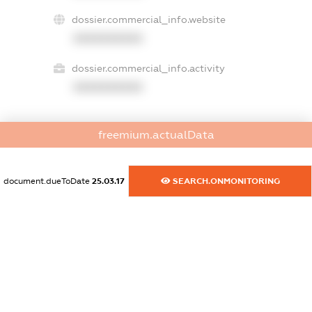
dossier.commercial_info.website
XXXXXXXXXX
dossier.commercial_info.activity
XXXXXXXXXX
freemium.actualData
freemium.exampleText_1
freemium.exampleText_2
freemium.anonymousPerSearch2
document.dueToDate
25.03.17
SEARCH.ONMONITORING
FREEMIUM.DETAILS
FREEMIUM.REGISTER