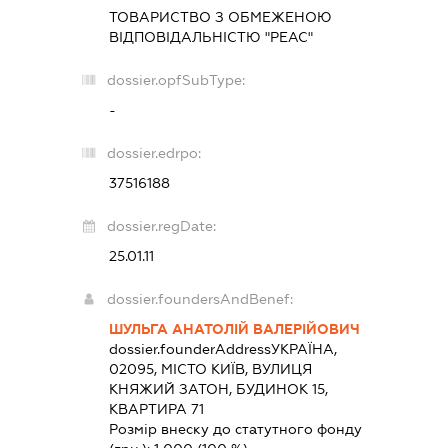
ТОВАРИСТВО З ОБМЕЖЕНОЮ
ВІДПОВІДАЛЬНІСТЮ "РЕАС"
dossier.opfSubType:
-
dossier.edrpo:
37516188
dossier.regDate:
25.01.11
dossier.foundersAndBenef:
ШУЛЬГА АНАТОЛІЙ ВАЛЕРІЙОВИЧ
dossier.founderAddress
УКРАЇНА,
02095, МІСТО КИЇВ, ВУЛИЦЯ
КНЯЖИЙ ЗАТОН, БУДИНОК 15,
КВАРТИРА 71
Розмір внеску до статутного фонду