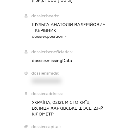
(грн.):
1 000
(100 %)
dossier.heads:
ШУЛЬГА АНАТОЛІЙ ВАЛЕРІЙОВИЧ
-
КЕРІВНИК
dossier.position -
dossier.beneficiaries:
dossier.missingData
dossier.smida:
XXXXXXXXXX
dossier.address:
УКРАЇНА, 02121, МІСТО КИЇВ,
ВУЛИЦЯ ХАРКІВСЬКЕ ШОСЕ, 23-Й
КІЛОМЕТР
dossier.capital: