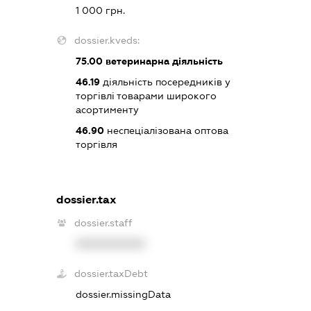
1 000 грн.
dossier.kveds:
75.00
ветеринарна діяльність
46.19
діяльність посередників у
торгівлі товарами широкого
асортименту
46.90
неспеціалізована оптова
торгівля
dossier.tax
dossier.staff
XXXXXXXXXX
dossier.taxDebt
dossier.missingData