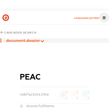
CAHEADER.GETTEST
CAHEADER.SEARCH
document.dossier
РЕАС
riskFactors.title
0
0
0
dossier.fullName: