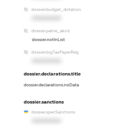
dossier.budget_dotation
XXXXXXXXXX
dossier.palne_akciz
dossier.notInList
dossier.bigTaxPayerReg
XXXXXXXXXX
dossier.declarations.title
dossier.declarations.noData
dossier.sanctions
dossier.specSanctions
XXXXXXXXXX