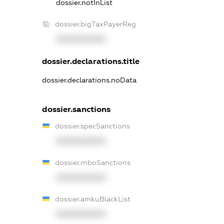
dossier.notInList
dossier.bigTaxPayerReg
XXXXXXXXXX
dossier.declarations.title
dossier.declarations.noData
dossier.sanctions
dossier.specSanctions
XXXXXXXXXX
dossier.rnboSanctions
XXXXXXXXXX
dossier.amkuBlackList
XXXXXXXXXX