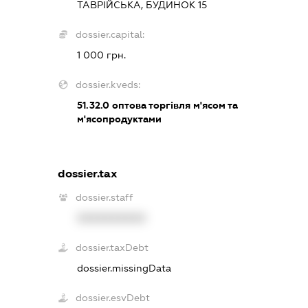
ТАВРІЙСЬКА, БУДИНОК 15
dossier.capital:
1 000 грн.
dossier.kveds:
51.32.0
оптова торгівля м'ясом та
м'ясопродуктами
dossier.tax
dossier.staff
XXXXXXXXXX
dossier.taxDebt
dossier.missingData
dossier.esvDebt