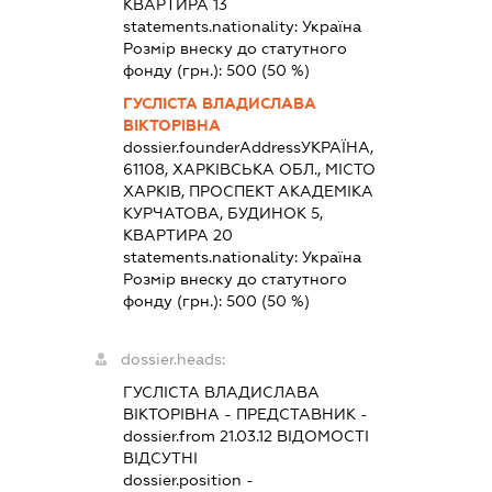
КВАРТИРА 13
statements.nationality:
Україна
Розмір внеску до статутного
фонду (грн.):
500
(50 %)
ГУСЛІСТА ВЛАДИСЛАВА
ВІКТОРІВНА
dossier.founderAddress
УКРАЇНА,
61108, ХАРКІВСЬКА ОБЛ., МІСТО
ХАРКІВ, ПРОСПЕКТ АКАДЕМІКА
КУРЧАТОВА, БУДИНОК 5,
КВАРТИРА 20
statements.nationality:
Україна
Розмір внеску до статутного
фонду (грн.):
500
(50 %)
dossier.heads:
ГУСЛІСТА ВЛАДИСЛАВА
ВІКТОРІВНА
-
ПРЕДСТАВНИК
-
dossier.from 21.03.12
ВІДОМОСТІ
ВІДСУТНІ
dossier.position -