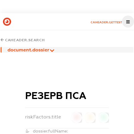
CAHEADER.GETTEST
CAHEADER.SEARCH
document.dossier
РЕЗЕРВ ПСА
riskFactors.title
0
0
0
dossier.fullName: