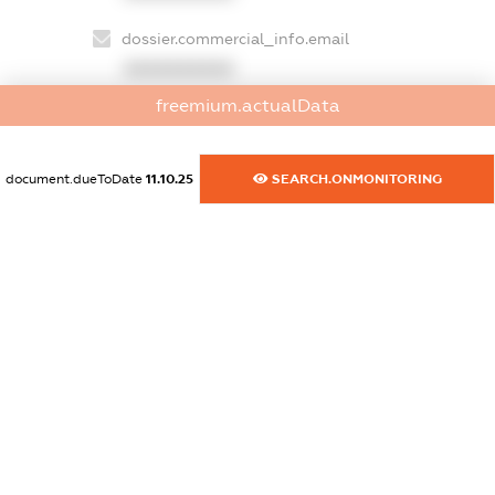
dossier.commercial_info.email
XXXXXXXXXX
freemium.actualData
dossier.commercial_info.website
XXXXXXXXXX
document.dueToDate
11.10.25
SEARCH.ONMONITORING
dossier.commercial_info.activity
XXXXXXXXXX
freemium.exampleText_1
freemium.exampleText_2
freemium.anonymousPerSearch2
FREEMIUM.DETAILS
FREEMIUM.REGISTER