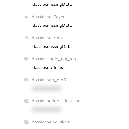
dossier.missingData
dossier.ndsPayer
dossier.missingData
dossier.ndsAnnul
dossier.missingData
dossier.single_tax_reg
dossier.notInList
dossier.non_profit
XXXXXXXXXX
dossier.budget_dotation
XXXXXXXXXX
dossier.palne_akciz