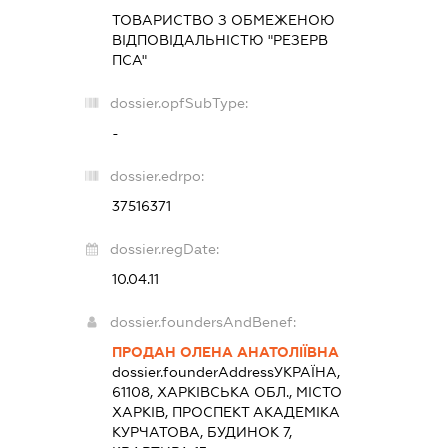
ТОВАРИСТВО З ОБМЕЖЕНОЮ
ВІДПОВІДАЛЬНІСТЮ "РЕЗЕРВ
ПСА"
dossier.opfSubType:
-
dossier.edrpo:
37516371
dossier.regDate:
10.04.11
dossier.foundersAndBenef:
ПРОДАН ОЛЕНА АНАТОЛІЇВНА
dossier.founderAddress
УКРАЇНА,
61108, ХАРКІВСЬКА ОБЛ., МІСТО
ХАРКІВ, ПРОСПЕКТ АКАДЕМІКА
КУРЧАТОВА, БУДИНОК 7,