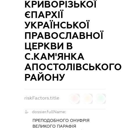
КРИВОРІЗЬКОЇ
ЄПАРХІЇ
УКРАЇНСЬКОЇ
ПРАВОСЛАВНОЇ
ЦЕРКВИ В
С.КАМ'ЯНКА
АПОСТОЛІВСЬКОГО
РАЙОНУ
riskFactors.title
0
0
0
dossier.fullName:
ПРЕПОДОБНОГО ОНУФРІЯ
ВЕЛИКОГО ПАРАФІЯ