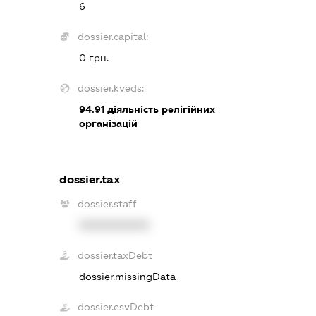
6
dossier.capital:
0 грн.
dossier.kveds:
94.91
діяльність релігійних
організацій
dossier.tax
dossier.staff
XXXXXXXXXX
dossier.taxDebt
dossier.missingData
dossier.esvDebt