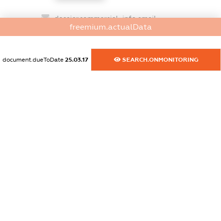
dossier.commercial_info.email
freemium.actualData
XXXXXXXXXX
dossier.commercial_info.website
document.dueToDate
25.03.17
SEARCH.ONMONITORING
XXXXXXXXXX
dossier.commercial_info.activity
XXXXXXXXXX
freemium.exampleText_1
freemium.exampleText_2
freemium.anonymousPerSearch2
FREEMIUM.DETAILS
FREEMIUM.REGISTER