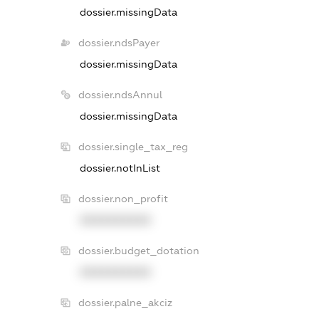
dossier.missingData
dossier.ndsPayer
dossier.missingData
dossier.ndsAnnul
dossier.missingData
dossier.single_tax_reg
dossier.notInList
dossier.non_profit
XXXXXXXXXX
dossier.budget_dotation
XXXXXXXXXX
dossier.palne_akciz