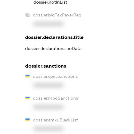
dossier.notInList
dossier.bigTaxPayerReg
XXXXXXXXXX
dossier.declarations.title
dossier.declarations.noData
dossier.sanctions
dossier.specSanctions
XXXXXXXXXX
dossier.rnboSanctions
XXXXXXXXXX
dossier.amkuBlackList
XXXXXXXXXX