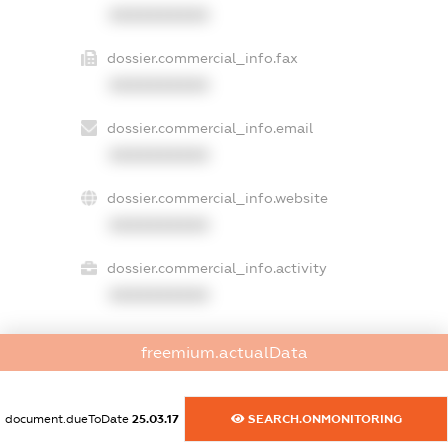
XXXXXXXXXX
dossier.commercial_info.fax
XXXXXXXXXX
dossier.commercial_info.email
XXXXXXXXXX
dossier.commercial_info.website
XXXXXXXXXX
dossier.commercial_info.activity
XXXXXXXXXX
freemium.actualData
freemium.exampleText_1
freemium.exampleText_2
freemium.anonymousPerSearch2
document.dueToDate
25.03.17
SEARCH.ONMONITORING