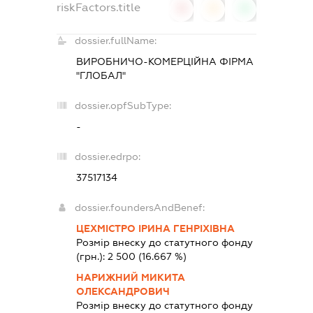
riskFactors.title
0
0
0
dossier.fullName:
ВИРОБНИЧО-КОМЕРЦІЙНА ФІРМА
"ГЛОБАЛ"
dossier.opfSubType:
-
dossier.edrpo:
37517134
dossier.foundersAndBenef:
ЦЕХМІСТРО ІРИНА ГЕНРІХІВНА
Розмір внеску до статутного фонду
(грн.):
2 500
(16.667 %)
НАРИЖНИЙ МИКИТА
ОЛЕКСАНДРОВИЧ
Розмір внеску до статутного фонду