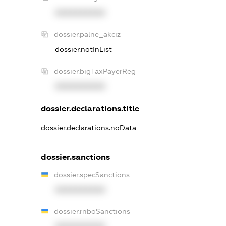
XXXXXXXXXX
dossier.palne_akciz
dossier.notInList
dossier.bigTaxPayerReg
XXXXXXXXXX
dossier.declarations.title
dossier.declarations.noData
dossier.sanctions
dossier.specSanctions
XXXXXXXXXX
dossier.rnboSanctions