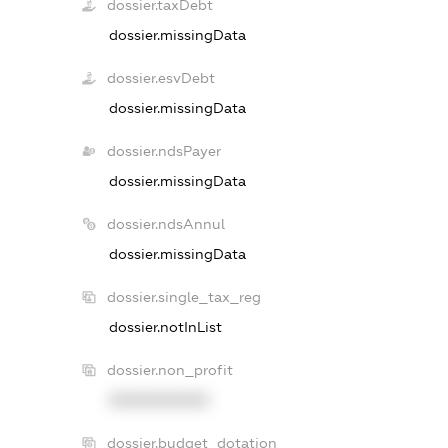
dossier.taxDebt
dossier.missingData
dossier.esvDebt
dossier.missingData
dossier.ndsPayer
dossier.missingData
dossier.ndsAnnul
dossier.missingData
dossier.single_tax_reg
dossier.notInList
dossier.non_profit
XXXXXXXXXX
dossier.budget_dotation