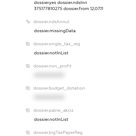
dossier.yes
dossier.ndsInn
375177810275
dossier.from 12.07.11
dossier.ndsAnnul
dossier.missingData
dossier.single_tax_reg
dossier.notInList
dossier.non_profit
XXXXXXXXXX
dossier.budget_dotation
XXXXXXXXXX
dossier.palne_akciz
dossier.notInList
dossier.bigTaxPayerReg