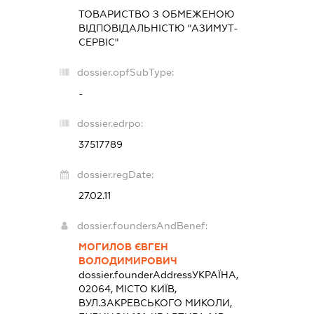
ТОВАРИСТВО З ОБМЕЖЕНОЮ
ВІДПОВІДАЛЬНІСТЮ "АЗИМУТ-
СЕРВІС"
dossier.opfSubType:
-
dossier.edrpo:
37517789
dossier.regDate:
27.02.11
dossier.foundersAndBenef:
МОГИЛОВ ЄВГЕН
ВОЛОДИМИРОВИЧ
dossier.founderAddress
УКРАЇНА,
02064, МІСТО КИЇВ,
ВУЛ.ЗАКРЕВСЬКОГО МИКОЛИ,