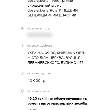
dossier.benefType:
Прямий
вирішальний вплив
dossier.benefRole:
КІНЦЕВИЙ
БЕНЕФІЦІАРНИЙ ВЛАСНИК
dossier.smida:
XXXXXXXXXX
dossier.address:
УКРАЇНА, 09100, КИЇВСЬКА ОБЛ.,
МІСТО БІЛА ЦЕРКВА, ВУЛИЦЯ
ЛЕВАНЕВСЬКОГО, БУДИНОК 77
dossier.capital:
40 000 грн.
dossier.kveds:
45.20
технічне обслуговування та
ремонт автотранспортних засобів