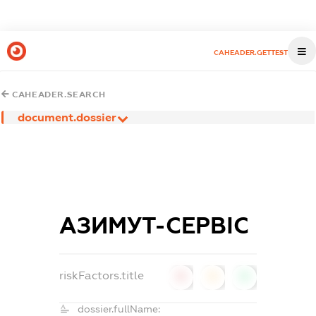
CAHEADER.GETTEST
CAHEADER.SEARCH
document.dossier
АЗИМУТ-СЕРВІС
riskFactors.title
0
0
0
dossier.fullName: