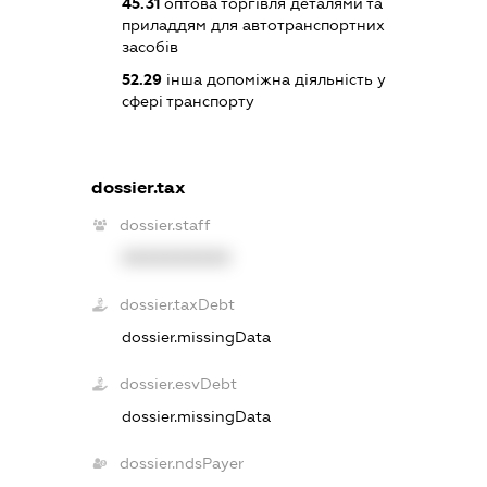
45.31
оптова торгівля деталями та
приладдям для автотранспортних
засобів
52.29
інша допоміжна діяльність у
сфері транспорту
dossier.tax
dossier.staff
XXXXXXXXXX
dossier.taxDebt
dossier.missingData
dossier.esvDebt
dossier.missingData
dossier.ndsPayer