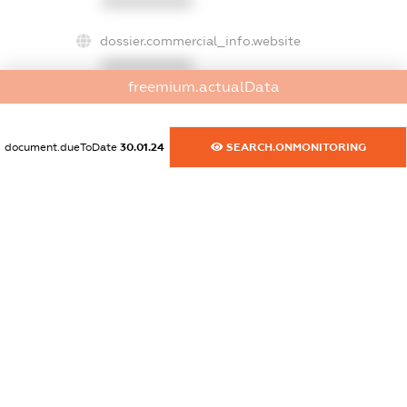
XXXXXXXXXX
dossier.commercial_info.website
XXXXXXXXXX
freemium.actualData
dossier.commercial_info.activity
XXXXXXXXXX
document.dueToDate
30.01.24
SEARCH.ONMONITORING
freemium.exampleText_1
freemium.exampleText_2
freemium.anonymousPerSearch2
FREEMIUM.DETAILS
FREEMIUM.REGISTER