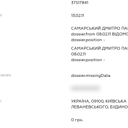
37517841
e:
13.02.11
САМАРСЬКИЙ ДМИТРО П
dossier.from 08.02.11
ВІДОМО
dossier.position -
САМАРСЬКИЙ ДМИТРО П
08.02.11
dossier.position -
iaries:
dossier.missingData
XXXXXXXXXX
:
УКРАЇНА, 09100, КИЇВСЬКА
ЛЕВАНЕВСЬКОГО, БУДИНОК
0 грн.