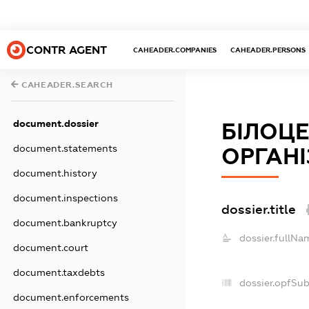
CONTR AGENT
CAHEADER.COMPANIES
CAHEADER.PERSONS
CAHEADER.SEARCH
document.dossier
БІЛОЦ
document.statements
ОРГАНІ
document.history
document.inspections
dossier.title
document.bankruptcy
dossier.fullNa
document.court
document.taxdebts
dossier.opfSu
document.enforcements