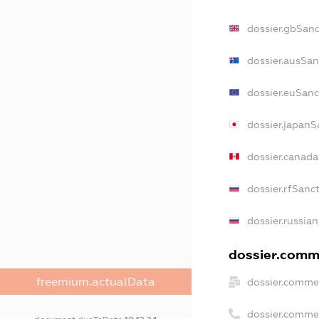
dossier.gbSanc
dossier.ausSan
dossier.euSanc
dossier.japanS
dossier.canad
dossier.rfSanc
dossier.russian
dossier.comme
freemium.actualData
dossier.commer
dossier.comme