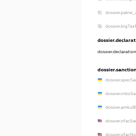
dossier.palne_
dossier.bigTa
dossier.declarat
dossier.declaratio
dossier.sanctio
dossier.specSa
dossier.rnboSa
dossier.amkuBl
dossier.ofacSa
dossier.ofacN