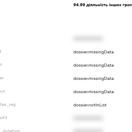
94.99
діяльність інших грома
XXXXXXXXXX
t
dossier.missingData
t
dossier.missingData
er
dossier.missingData
nul
dossier.missingData
_tax_reg
dossier.notInList
ofit
XXXXXXXXXX
t_dotation
XXXXXXXXXX