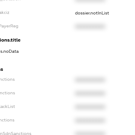
akciz
dossier.notInList
xPayerReg
XXXXXXXXXX
ions.title
ns.noData
ns
nctions
XXXXXXXXXX
nctions
XXXXXXXXXX
ackList
XXXXXXXXXX
nctions
XXXXXXXXXX
onSdnSanctions
XXXXXXXXXX