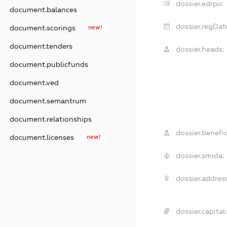
dossier.edrpo:
document.balances
dossier.regDat
document.scorings
new!
document.tenders
dossier.heads:
document.publicfunds
document.ved
document.semantrum
document.relationships
dossier.benefic
document.licenses
new!
dossier.smida:
dossier.address
dossier.capital: