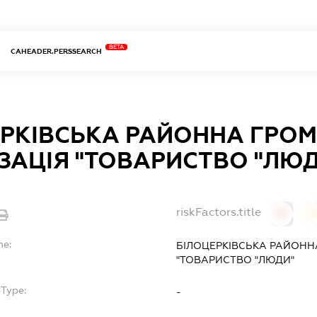
BETA
CAHEADER.PERSSEARCH
ЕРКІВСЬКА РАЙОННА ГРО
ЗАЦІЯ "ТОВАРИСТВО "ЛЮ
riskFactors.title
0
0
me:
БІЛОЦЕРКІВСЬКА РАЙОНН
"ТОВАРИСТВО "ЛЮДИ"
bType:
-