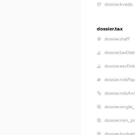
dossier.kveds:
dossier.tax
dossier.staff
dossier.taxDeb
dossier.esvDeb
dossier.ndsPay
dossier.ndsAn
dossier.single
dossier.non_pr
dossier.budge