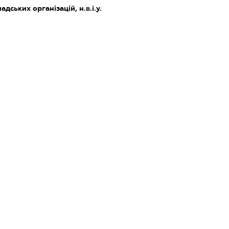
дських організацій, н.в.і.у.