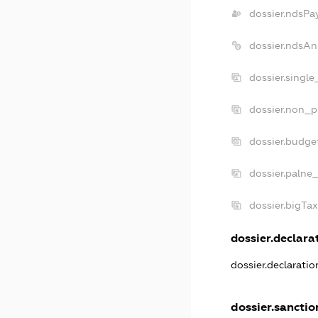
dossier.ndsPa
dossier.ndsAn
dossier.singl
dossier.non_p
dossier.budge
dossier.palne_
dossier.bigTa
dossier.declarat
dossier.declarati
dossier.sanctio