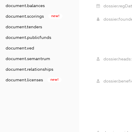
document.balances
dossier.regDat
document.scorings
new!
dossier.found
document.tenders
document.publicfunds
document.ved
document.semantrum
dossier.heads:
document.relationships
document.licenses
new!
dossier.benefic