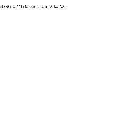
75179610271
dossier.from 28.02.22