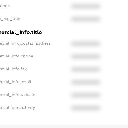
tions
XXXXXXXXXX
n_reg_title
XXXXXXXXXX
rcial_info.title
rcial_info.postal_address
XXXXXXXXXX
rcial_info.phone
XXXXXXXXXX
rcial_info.fax
XXXXXXXXXX
rcial_info.email
XXXXXXXXXX
rcial_info.website
XXXXXXXXXX
cial_info.activity
XXXXXXXXXX