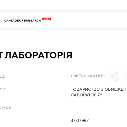
BETA
CAHEADER.PERSSEARCH
Т ЛАБОРАТОРІЯ
riskFactors.title
0
0
me:
ТОВАРИСТВО З ОБМЕЖЕН
ЛАБОРАТОРІЯ"
bType:
-
37517967