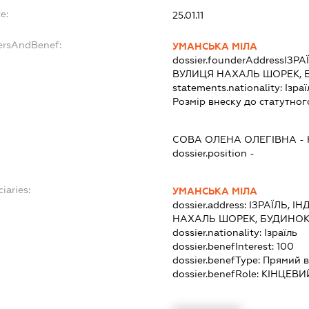
e:
25.01.11
ersAndBenef:
УМАНСЬКА МІЛА
dossier.founderAddress
ІЗРА
ВУЛИЦЯ НАХАЛЬ ШОРЕК, 
statements.nationality:
Ізраї
Розмір внеску до статутног
СОВА ОЛЕНА ОЛЕГІВНА
-
dossier.position -
iaries:
УМАНСЬКА МІЛА
dossier.address:
ІЗРАЇЛЬ, І
НАХАЛЬ ШОРЕК, БУДИНОК
dossier.nationality:
Ізраїль
dossier.benefInterest:
100
dossier.benefType:
Прямий в
dossier.benefRole:
КІНЦЕВИ