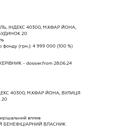
ЇЛЬ, ІНДЕКС 40300, М.КФАР ЙОНА,
БУДИНОК 20
ль
о фонду (грн.):
4 999 000
(100 %)
КЕРІВНИК
- dossier.from 28.06.24
НДЕКС 40300, М.КФАР ЙОНА, ВУЛИЦЯ
 20
ирішальний вплив
Й БЕНЕФІЦІАРНИЙ ВЛАСНИК