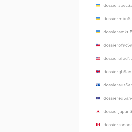
dossier.specS
dossier.rnboS
dossier.amkuB
dossier.ofacS
dossier.ofac
dossier.gbSan
dossier.ausSa
dossier.euSan
dossier.japan
dossier.canad