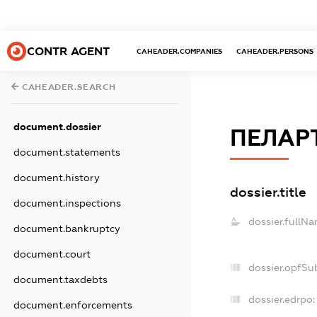
CONTR AGENT
CAHEADER.COMPANIES
CAHEADER.PERSONS
CAHEADER.SEARCH
document.dossier
ПЕЛАР
document.statements
document.history
dossier.title
document.inspections
dossier.fullNa
document.bankruptcy
document.court
dossier.opfSu
document.taxdebts
dossier.edrpo:
document.enforcements