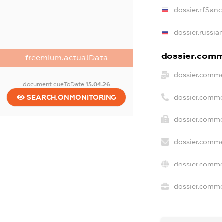
dossier.rfSanc
dossier.russia
dossier.comme
freemium.actualData
dossier.comme
document.dueToDate
15.04.26
dossier.comme
SEARCH.ONMONITORING
dossier.comme
dossier.comme
dossier.comme
dossier.commer