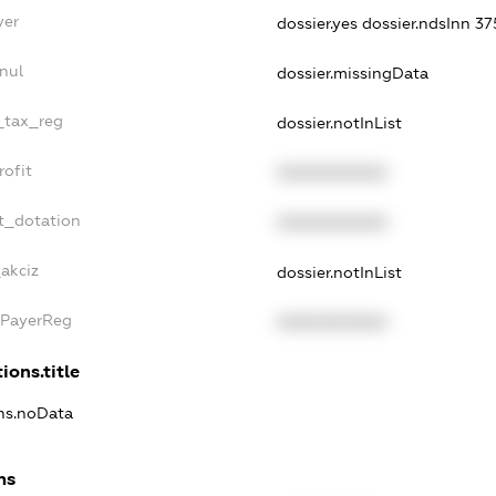
yer
dossier.yes
dossier.ndsInn 3
nul
dossier.missingData
e_tax_reg
dossier.notInList
rofit
XXXXXXXXXX
t_dotation
XXXXXXXXXX
akciz
dossier.notInList
xPayerReg
XXXXXXXXXX
ions.title
ons.noData
ns