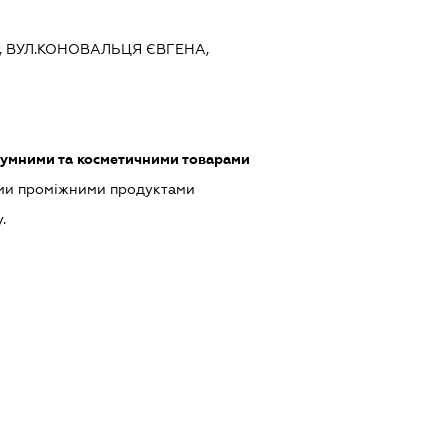
ЇВ, ВУЛ.КОНОВАЛЬЦЯ ЄВГЕНА,
фумними та косметичними товарами
ими проміжними продуктами
.