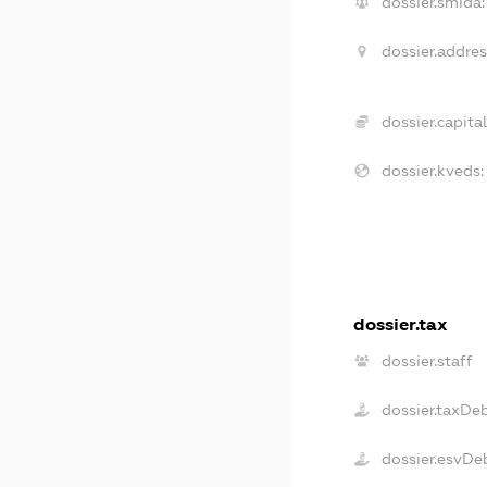
dossier.smida:
dossier.addres
dossier.capital
dossier.kveds:
dossier.tax
dossier.staff
dossier.taxDe
dossier.esvDe